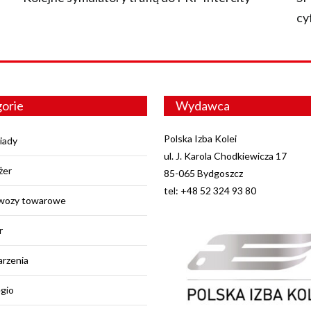
cy
orie
Wydawca
Polska Izba Kolei
iady
ul. J. Karola Chodkiewicza 17
żer
85-065 Bydgoszcz
tel: +48 52 324 93 80
wozy towarowe
r
rzenia
egio