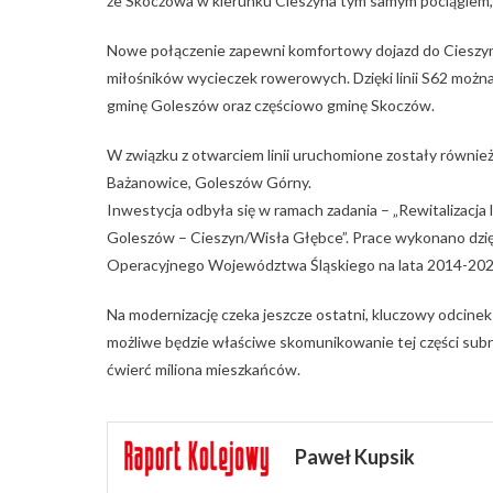
ze Skoczowa w kierunku Cieszyna tym samym pociągiem, b
Nowe połączenie zapewni komfortowy dojazd do Cieszyna 
miłośników wycieczek rowerowych. Dzięki linii S62 możn
gminę Goleszów oraz częściowo gminę Skoczów.
W związku z otwarciem linii uruchomione zostały również
Bażanowice, Goleszów Górny.
Inwestycja odbyła się w ramach zadania – „Rewitalizacja
Goleszów – Cieszyn/Wisła Głębce”. Prace wykonano dzię
Operacyjnego Województwa Śląskiego na lata 2014-202
Na modernizację czeka jeszcze ostatni, kluczowy odcinek 
możliwe będzie właściwe skomunikowanie tej części sub
ćwierć miliona mieszkańców.
Paweł Kupsik