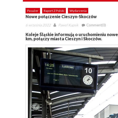
Pasażer
Raport Z Polski
Wydarzenia
Nowe połączenie Cieszyn-Skoczów
Posted
Author
6 września 2022
Paweł Kupsik
Comment(0)
on
Koleje Śląskie informują o uruchomieniu now
km, połączy miasta Cieszyn i Skoczów.