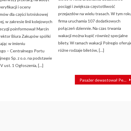
pociągi i zwiększa częstotliwość
eryfikacji i oceny
przejazdów na wielu trasach. W tym rok
ów dla części lotniskowej
firma uruchamia 107 dodatkowych
ej, w zakresie linii kolejowych
połączeń dziennie. Na czas trwania
decyzji poinformował Marcin
wakacji można kupić również specjalne
yrektor Biura Zakupów spółki
bilety. W ramach wakacji Polregio oferuj
ając w imieniu
różne rodzaje biletów, […]
ego – Centralnego Portu
nego Sp. z o.o. na podstawie
V ust. 1 Ogłoszenia, […]
Pasażer dewastował Pendolino i groził eksplozją bomby