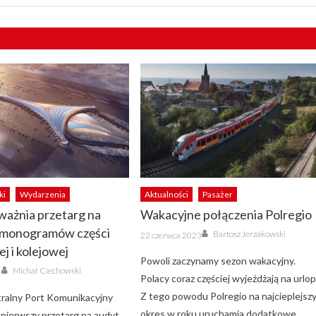
ki
Wydarzenia
Aktualności
Pasażer
ważnia przetarg na
Wakacyjne połączenia Polregio
rmonogramów części
Author
Posted
Bartosz Jerzakowski
22 czerwca 2023
on
j i kolejowej
Powoli zaczynamy sezon wakacyjny.
Author
Michał Ciechowski
4
Polacy coraz częściej wyjeżdżają na urlop
Z tego powodu Polregio na najcieplejsz
ralny Port Komunikacyjny
okres w roku uruchamia dodatkowe
 pierwszy przetarg na audyt