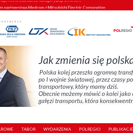
o partnerstwa Medcom z Mitsubishi Electric Corporation
tnerem „Lata na Dolnym Śląsku”. We Wrocławiu rusza weekend pełen reg
pomorskie znów szuka dostawcy nowych EZT
ach kolejowych w północnej Wielkopolsce. Łatwiejsze dojazdy do pracy i 
nuje nowe standardy kategoryzacji dworców
AROWE
TABOR
WYDARZENIA
POLREGIO
PUBLIKACJE