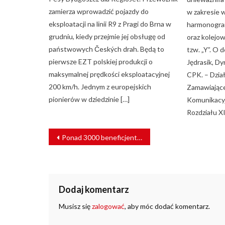
zamierza wprowadzić pojazdy do
w zakresie w
eksploatacji na linii R9 z Pragi do Brna w
harmonogram
grudniu, kiedy przejmie jej obsługę od
oraz kolejow
państwowych Českých drah. Będą to
tzw. „Y”. O 
pierwsze EZT polskiej produkcji o
Jędrasik, D
maksymalnej prędkości eksploatacyjnej
CPK. – Dział
200 km/h. Jednym z europejskich
Zamawiając
pionierów w dziedzinie […]
Komunikacyj
Rozdziału XI
NAWIGACJA
Ponad 3000 beneficjentów Fundacji PKP Energetyka
WPISU
Dodaj komentarz
Musisz się
zalogować
, aby móc dodać komentarz.