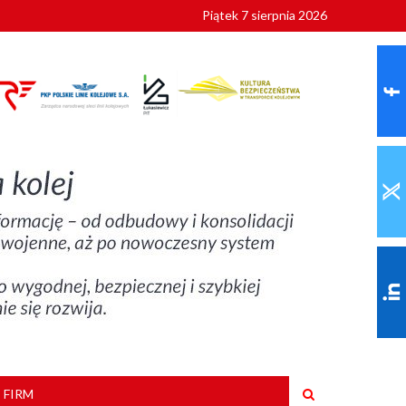
Piątek 7 sierpnia 2026
ionalnych
szkoły
 FIRM