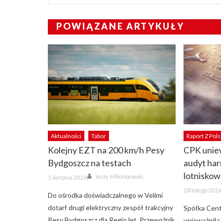
POWIĄZANE ARTYKUŁY
Aktualności
Tabor
Raport Z Pols
Kolejny EZT na 200 km/h Pesy
CPK unie
Bydgoszcz na testach
audyt ha
Author
lotniskowe
Posted
Jerzy Mikołajewski
3 sierpnia 2026
on
Posted
28 lutego 202
on
Do ośrodka doświadczalnego w Velimi
dotarł drugi elektryczny zespół trakcyjny
Spółka Cent
Pesy Bydgoszcz dla RegioJet. Przewoźnik
unieważniła