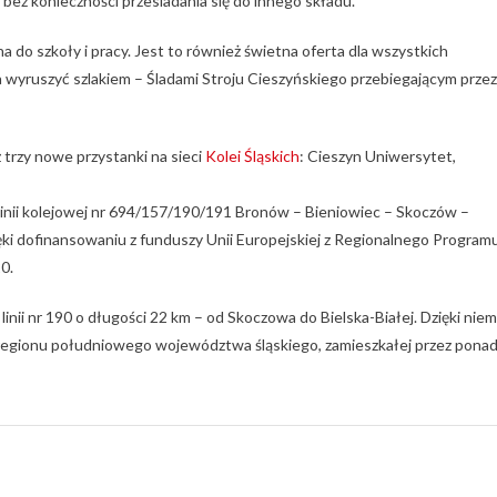
ez konieczności przesiadania się do innego składu.
do szkoły i pracy. Jest to również świetna oferta dla wszystkich
a wyruszyć szlakiem – Śladami Stroju Cieszyńskiego przebiegającym przez
 trzy nowe przystanki na sieci
Kolei Śląskich
: Cieszyn Uniwersytet,
 linii kolejowej nr 694/157/190/191 Bronów – Bieniowiec – Skoczów –
ki dofinansowaniu z funduszy Unii Europejskiej z Regionalnego Program
0.
linii nr 190 o długości 22 km – od Skoczowa do Bielska-Białej. Dzięki nie
regionu południowego województwa śląskiego, zamieszkałej przez pona