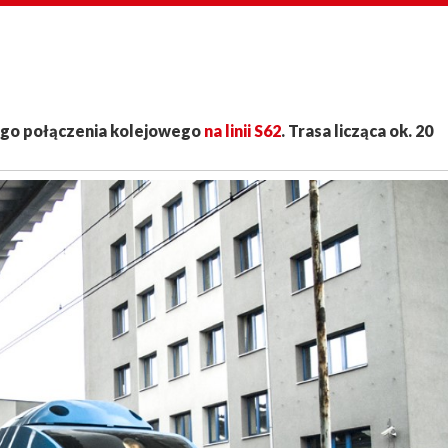
ego połączenia kolejowego
na linii S62
. Trasa licząca ok. 20