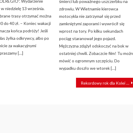
POLREGIO”. Wydarzenie
śmierci lub poważnego uszczerbku na
 w niedzielę 13 września.
zdrowiu. W Wietnamie kierowca
ybrane trasy otrzymać można
motocykla nie zatrzymał się przed
0 do 40 zł. – Koniec wakacji
zamkniętymi zaporami i wywrócił się
nacza końca podróży! Jeśli
wprost na tory. Po kilku sekundach
as żyłka odkrywcy, albo po
pociąg staranował jego pojazd.
nicie za wakacyjnymi
Mężczyzna zdążył odskoczyć na bok w
apraszamy […]
ostatniej chwili. Zobaczcie film! Tu moż
mówić o ogromnym szczęściu. Do
wypadku doszło we wtorek […]
Rekordowy rok dla Kolei Mazowieckich