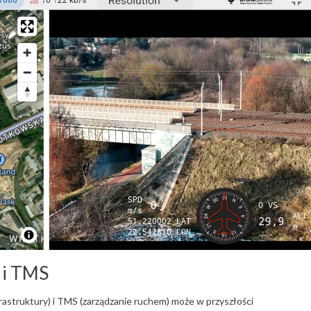
 i TMS
astruktury) i TMS (zarządzanie ruchem) może w przyszłości