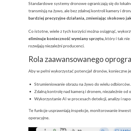
Standardowe systemy dronowe ograniczają się do lokalne
transmisją na żywo, ale bez zdalnej kontroli kamery i dro
bardziej precyzyjne działania, zmieniając skokowo ja
Co istotne, wiele z tych korzyści można osiągnąć, wykorzy
eliminuje konieczność wymiany sprzętu,
który i tak ni
rozwijają niezależni producenci.
Rola zaawansowanego oprogr
Aby w pełni wykorzystać potencjał dronów, konieczne j
Strumieniowanie obrazu na żywo do wielu odbiorców.
Zdalną kontrolę nad kamerą i dronem, niezależnie od o
Wykorzystanie AI w procesach detekcji, analizy i rap
Te funkcje usprawniają inspekcje, monitorowanie inwesty
operacyjne.