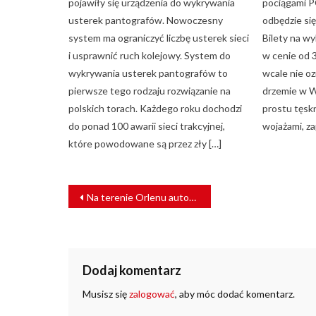
pojawiły się urządzenia do wykrywania
pociągami 
usterek pantografów. Nowoczesny
odbędzie się
system ma ograniczyć liczbę usterek sieci
Bilety na w
i usprawnić ruch kolejowy. System do
w cenie od 3
wykrywania usterek pantografów to
wcale nie oz
pierwsze tego rodzaju rozwiązanie na
drzemie w W
polskich torach. Każdego roku dochodzi
prostu tęsk
do ponad 100 awarii sieci trakcyjnej,
wojażami, z
które powodowane są przez zły […]
NAWIGACJA
Na terenie Orlenu autobus wjechał pod pociąg. Ranne dwie osoby
WPISU
Dodaj komentarz
Musisz się
zalogować
, aby móc dodać komentarz.