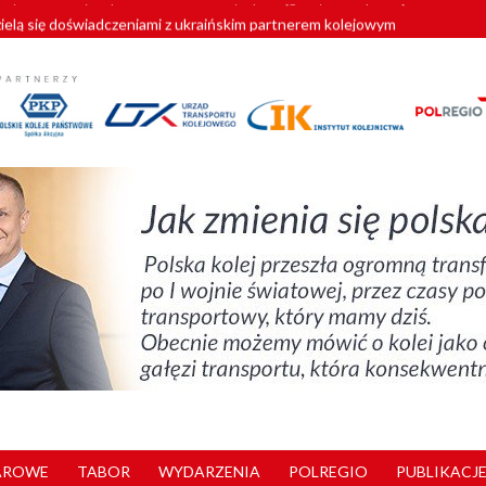
zielą się doświadczeniami z ukraińskim partnerem kolejowym
wej Bydgoszcz Fordon zakończona
zystkie Vectrony na 230 km/h
pociągi od PESA. Sześć nowoczesnych ELF-ów wyjedzie na tory w 202
y. 180 nowych pracowników drużyn pociągowych od początku roku
AROWE
TABOR
WYDARZENIA
POLREGIO
PUBLIKACJE