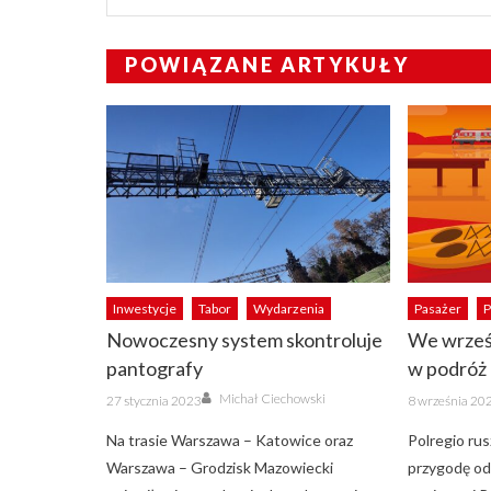
POWIĄZANE ARTYKUŁY
Inwestycje
Tabor
Wydarzenia
Pasażer
P
Nowoczesny system skontroluje
We wrześn
pantografy
w podróż 
Author
Posted
Posted
Michał Ciechowski
27 stycznia 2023
8 września 20
on
on
Na trasie Warszawa – Katowice oraz
Polregio rus
Warszawa – Grodzisk Mazowiecki
przygodę od