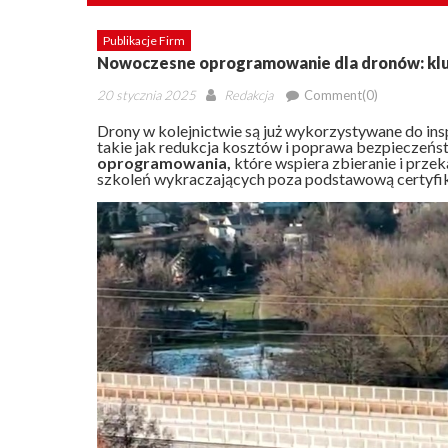
Publikacje Firm
Nowoczesne oprogramowanie dla dronów: kluc
Posted
Author
20 stycznia 2025
Redakcja
Comment(0)
on
Drony w kolejnictwie są już wykorzystywane do insp
takie jak redukcja kosztów i poprawa bezpieczeńs
oprogramowania,
które wspiera zbieranie i prze
szkoleń wykraczających poza podstawową certyfik