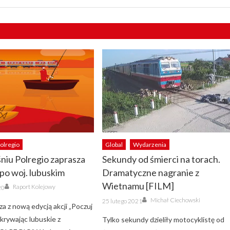
olregio
Global
Wydarzenia
iu Polregio zaprasza
Sekundy od śmierci na torach.
po woj. lubuskim
Dramatyczne nagranie z
Author
Wietnamu [FILM]
Raport Kolejowy
20
Author
Posted
Michał Ciechowski
25 lutego 2021
on
za z nową edycją akcji „Poczuj
krywając lubuskie z
Tylko sekundy dzieliły motocyklistę od