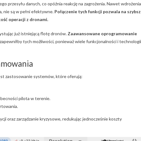
go przesyłu danych, co opóźnia reakcję na zagrożenia. Nawet wdrożenia
na, nie są w pełni efektywne.
Połączenie tych funkcji pozwala na szybsz
kość operacji z dronami.
stując już istniejącą flotę dronów.
Zaawansowane oprogramowanie
e zapewniłby tych możliwości, ponieważ wiele funkcjonalności i technologi
amowania
est zastosowanie systemów, które oferują:
becności pilota w terenie.
ortowania.
cji oraz zarządzanie kryzysowe, redukując jednocześnie koszty