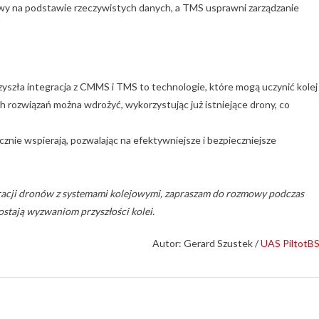
wy na podstawie rzeczywistych danych, a TMS usprawni zarządzanie
zyszła integracja z CMMS i TMS to technologie, które mogą uczynić kolej
ch rozwiązań można wdrożyć, wykorzystując już istniejące drony, co
cznie wspierają, pozwalając na efektywniejsze i bezpieczniejsze
egracji dronów z systemami kolejowymi, zapraszam do rozmowy podczas
ostają wyzwaniom przyszłości kolei.
Autor:
Gerard Szustek /
UAS PiltotB