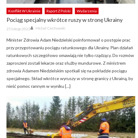
Konflikt W Ukrainie
Raport Z Polski
Wydarzenia
Pociąg specjalny wkrótce ruszy w stronę Ukrainy
Author
Posted
Michał Ciechowski
25 lutego 2022
on
Minister Zdrowia Adam Niedzielski poinformował o postępie prac
przy przygotowaniu pociągu ratunkowego dla Ukrainy. Plan działań
ratunkowych szczegółowo omawiają nie tylko rządzący. Do rozmów
zaproszeni zostali lekarze oraz służby mundurowe. Z ministrem
zdrowia Adamem Niedzielskim spotkali się na pokładzie pociągu
specjalnego. Skład wkrótce wyruszy w stronę granicy z Ukrainą, by
nieść pomoc rannym w wyniku […]