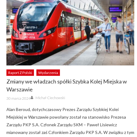
Raport Z Polski
Wydarzenia
Zmiany we władzach spółki Szybka Kolej Miejska w
Warszawie
Author
Posted
Michał Ciechowski
30 marca 2024
on
Alan Beroud, dotychczasowy Prezes Zarządu Szybkiej Kolei
Miejskiej w Warszawie powołany został na stanowisko Prezesa
Zarządu PKP S.A. Członek Zarządu SKM – Paweł Lisiewicz
mianowany został zaś Członkiem Zarządu PKP S.A. W związku z tym