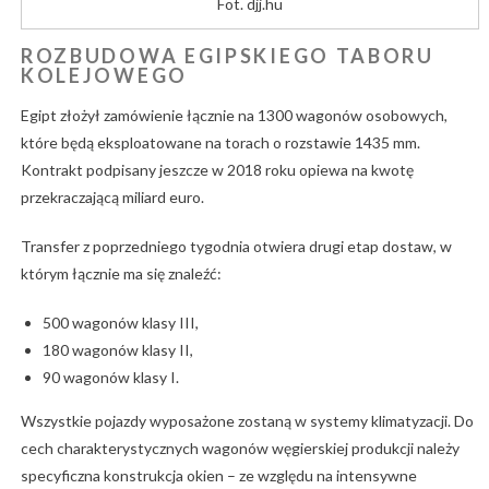
Fot. djj.hu
ROZBUDOWA EGIPSKIEGO TABORU
KOLEJOWEGO
Egipt złożył zamówienie łącznie na 1300 wagonów osobowych,
które będą eksploatowane na torach o rozstawie 1435 mm.
Kontrakt podpisany jeszcze w 2018 roku opiewa na kwotę
przekraczającą miliard euro.
Transfer z poprzedniego tygodnia otwiera drugi etap dostaw, w
którym łącznie ma się znaleźć:
500 wagonów klasy III,
180 wagonów klasy II,
90 wagonów klasy I.
Wszystkie pojazdy wyposażone zostaną w systemy klimatyzacji. Do
cech charakterystycznych wagonów węgierskiej produkcji należy
specyficzna konstrukcja okien – ze względu na intensywne