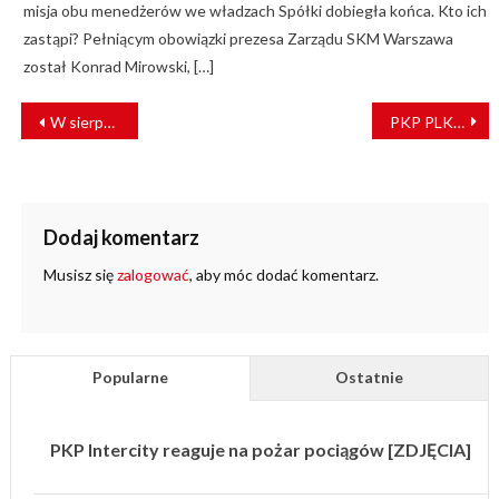
misja obu menedżerów we władzach Spółki dobiegła końca. Kto ich
zastąpi? Pełniącym obowiązki prezesa Zarządu SKM Warszawa
został Konrad Mirowski, […]
NAWIGACJA
W sierpniu przetransportowano koleją 21,2 mln ton towarów [RAPORT]
PKP PLK zmieniają oblicze kolei w Krakowie
WPISU
Dodaj komentarz
Musisz się
zalogować
, aby móc dodać komentarz.
Popularne
Ostatnie
PKP Intercity reaguje na pożar pociągów [ZDJĘCIA]