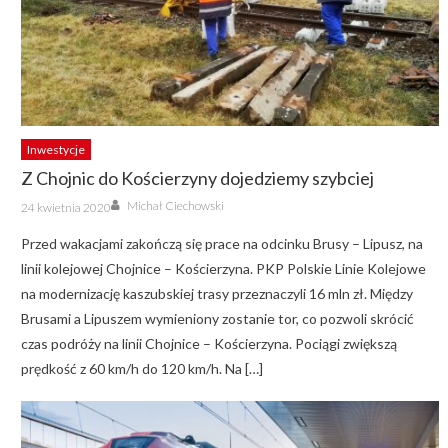
Inwestycje
Z Chojnic do Kościerzyny dojedziemy szybciej
Author
Posted
Michał Ciechowski
24 kwietnia 2020
on
Przed wakacjami zakończą się prace na odcinku Brusy – Lipusz, na
linii kolejowej Chojnice – Kościerzyna. PKP Polskie Linie Kolejowe
na modernizację kaszubskiej trasy przeznaczyli 16 mln zł. Między
Brusami a Lipuszem wymieniony zostanie tor, co pozwoli skrócić
czas podróży na linii Chojnice – Kościerzyna. Pociągi zwiększą
prędkość z 60 km/h do 120 km/h. Na […]