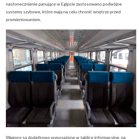
nasłonecznienie panujące w Egipcie zastosowano podwójne
systemy szybowe, które mają na celu chronić wnętrze przed
promieniowaniem.
Wagony są dodatkowo wyposażone w tablice informacyjne, na