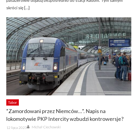
pasażerowie dojadą bezpośrednio do stacji Radom. Tym samym
skróci się […]
Tabor
“Zamordowani przez Niemców…”. Napis na
lokomotywie PKP Intercity wzbudzi kontrowersje?
Author
Posted
Michał Ciechowski
12 lipca 2023
on