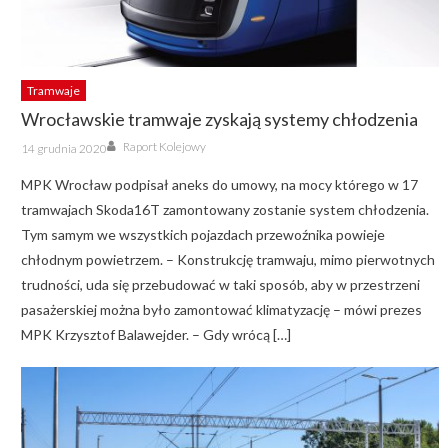
Tramwaje
Wrocławskie tramwaje zyskają systemy chłodzenia
Author
Posted
Raport Kolejowy
14 grudnia 2020
on
MPK Wrocław podpisał aneks do umowy, na mocy którego w 17
tramwajach Skoda16T zamontowany zostanie system chłodzenia.
Tym samym we wszystkich pojazdach przewoźnika powieje
chłodnym powietrzem. – Konstrukcję tramwaju, mimo pierwotnych
trudności, uda się przebudować w taki sposób, aby w przestrzeni
pasażerskiej można było zamontować klimatyzację – mówi prezes
MPK Krzysztof Balawejder. – Gdy wrócą […]