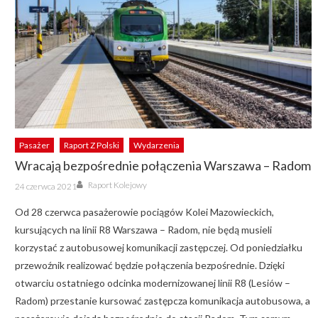
Pasażer
Raport Z Polski
Wydarzenia
Wracają bezpośrednie połączenia Warszawa – Radom
Author
Posted
Raport Kolejowy
24 czerwca 2021
on
Od 28 czerwca pasażerowie pociągów Kolei Mazowieckich,
kursujących na linii R8 Warszawa – Radom, nie będą musieli
korzystać z autobusowej komunikacji zastępczej. Od poniedziałku
przewoźnik realizować będzie połączenia bezpośrednie. Dzięki
otwarciu ostatniego odcinka modernizowanej linii R8 (Lesiów –
Radom) przestanie kursować zastępcza komunikacja autobusowa, a