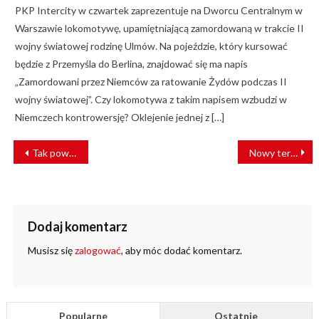
PKP Intercity w czwartek zaprezentuje na Dworcu Centralnym w
Warszawie lokomotywę, upamiętniającą zamordowaną w trakcie II
wojny światowej rodzinę Ulmów. Na pojeździe, który kursować
będzie z Przemyśla do Berlina, znajdować się ma napis
„Zamordowani przez Niemców za ratowanie Żydów podczas II
wojny światowej”. Czy lokomotywa z takim napisem wzbudzi w
Niemczech kontrowersję? Oklejenie jednej z […]
NAWIGACJA
Tak powstaje wiadukt w Skierniewicach [ZDJĘCIA]
Nowy terminal intermodalny w Polsce
WPISU
Dodaj komentarz
Musisz się
zalogować
, aby móc dodać komentarz.
Popularne
Ostatnie