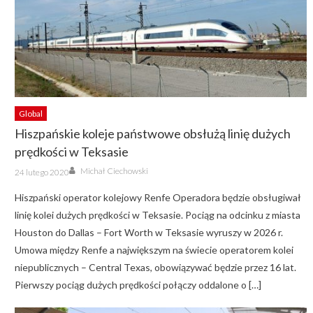
Global
Hiszpańskie koleje państwowe obsłużą linię dużych
prędkości w Teksasie
Author
Posted
Michał Ciechowski
24 lutego 2020
on
Hiszpański operator kolejowy Renfe Operadora będzie obsługiwał
linię kolei dużych prędkości w Teksasie. Pociąg na odcinku z miasta
Houston do Dallas – Fort Worth w Teksasie wyruszy w 2026 r.
Umowa między Renfe a największym na świecie operatorem kolei
niepublicznych – Central Texas, obowiązywać będzie przez 16 lat.
Pierwszy pociąg dużych prędkości połączy oddalone o […]