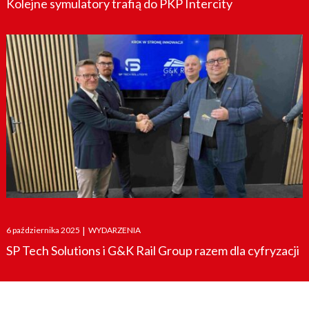
Kolejne symulatory trafią do PKP Intercity
Posted
6 października 2025
|
WYDARZENIA
on
SP Tech Solutions i G&K Rail Group razem dla cyfryzacji