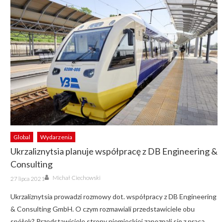
Global
Wydarzenia
Ukrzaliznytsia planuje współpracę z DB Engineering &
Consulting
Author
Posted
Michał Ciechowski
27 lipca 2021
on
Ukrzaliznytsia prowadzi rozmowy dot. współpracy z DB Engineering
& Consulting GmbH. O czym rozmawiali przedstawiciele obu
spółek? Przedstawiciele strony niemieckiej zapoznali się z pracą