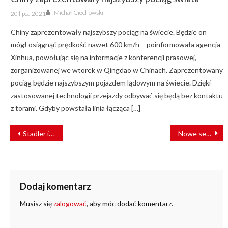
Author
Posted
Michał Ciechowski
20 lipca 2021
on
Chiny zaprezentowały najszybszy pociąg na świecie. Będzie on
mógł osiągnąć prędkość nawet 600 km/h – poinformowała agencja
Xinhua, powołując się na informacje z konferencji prasowej,
zorganizowanej we wtorek w Qingdao w Chinach. Zaprezentowany
pociąg będzie najszybszym pojazdem lądowym na świecie. Dzięki
zastosowanej technologii przejazdy odbywać się będą bez kontaktu
z torami. Gdyby powstała linia łącząca […]
NAWIGACJA
Stadler i Critical Software tworzą Stadler Digital Labs – nowe centrum oprogramowania dla kolei
Nowe serce zasilania LK 202 w Luzinie
WPISU
Dodaj komentarz
Musisz się
zalogować
, aby móc dodać komentarz.