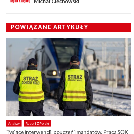
Michał Ciechowski
POWIĄZANE ARTYKUŁY
Analizy
Raport Z Polski
Tysiące interwencji, pouczeń i mandatów. Praca SOK