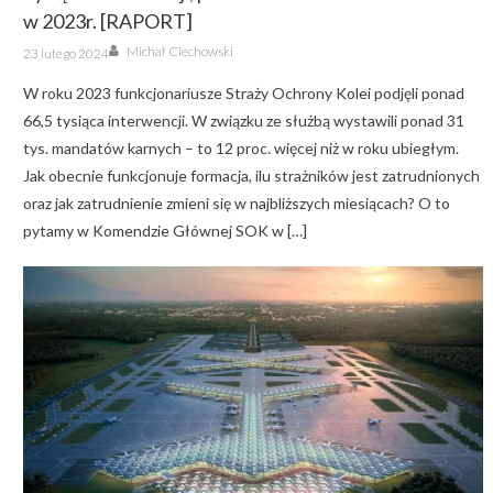
w 2023r. [RAPORT]
Author
Posted
Michał Ciechowski
23 lutego 2024
on
W roku 2023 funkcjonariusze Straży Ochrony Kolei podjęli ponad
66,5 tysiąca interwencji. W związku ze służbą wystawili ponad 31
tys. mandatów karnych – to 12 proc. więcej niż w roku ubiegłym.
Jak obecnie funkcjonuje formacja, ilu strażników jest zatrudnionych
oraz jak zatrudnienie zmieni się w najbliższych miesiącach? O to
pytamy w Komendzie Głównej SOK w […]