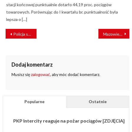
stacji końcowej punktualnie dotarło 44,19 proc. pociągów
towarowych. Porównując do I kwartału br. punktualność była
lepsza o […]
NAWIGACJA
Policja szuka świadków tragicznego wypadku w Aleksandrowie Kujawskim
Mazowiecki pociąg do kultury – Noc Muzeów z KM
WPISU
Dodaj komentarz
Musisz się
zalogować
, aby móc dodać komentarz.
Popularne
Ostatnie
PKP Intercity reaguje na pożar pociągów [ZDJĘCIA]