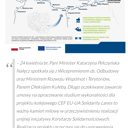
– 24 kwietnia br. Pani Minister Katarzyna Pełczyńska
Nałęcz spotkała się z Wicepremierem ds. Odbudowy
oraz Ministrem Rozwoju Wspólnot i Terytoriów,
Panem Ołeksijem Kułebą. Długo oczekiwane zawarcie
umowy na opracowanie studium wykonalności dla
projektu kolejowego CEF EU-UA Solidarity Lanes to
ważny kamień milowy w urzeczywistnieniu realizacji
unijnej inicjatywy Korytarzy Solidarnościowych.
Realizacja projektu przyczyni się do usprawnienia