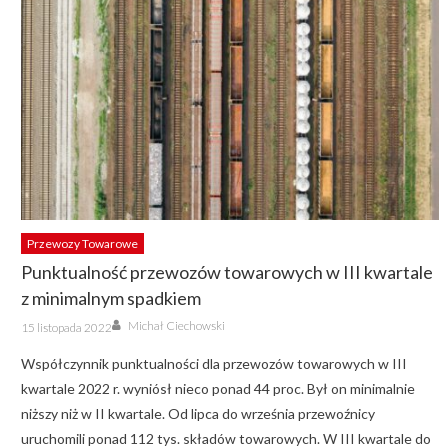
Przewozy Towarowe
Punktualność przewozów towarowych w III kwartale
z minimalnym spadkiem
Author
Posted
Michał Ciechowski
15 listopada 2022
on
Współczynnik punktualności dla przewozów towarowych w III
kwartale 2022 r. wyniósł nieco ponad 44 proc. Był on minimalnie
niższy niż w II kwartale. Od lipca do września przewoźnicy
uruchomili ponad 112 tys. składów towarowych. W III kwartale do