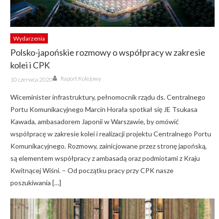
Wydarzenia
Polsko-japońskie rozmowy o współpracy w zakresie
kolei i CPK
Author
Posted
Raport Kolejowy
10 czerwca 2020
on
Wiceminister infrastruktury, pełnomocnik rządu ds. Centralnego
Portu Komunikacyjnego Marcin Horała spotkał się JE Tsukasa
Kawada, ambasadorem Japonii w Warszawie, by omówić
współpracę w zakresie kolei i realizacji projektu Centralnego Portu
Komunikacyjnego. Rozmowy, zainicjowane przez stronę japońską,
są elementem współpracy z ambasadą oraz podmiotami z Kraju
Kwitnącej Wiśni. – Od początku pracy przy CPK nasze
poszukiwania […]