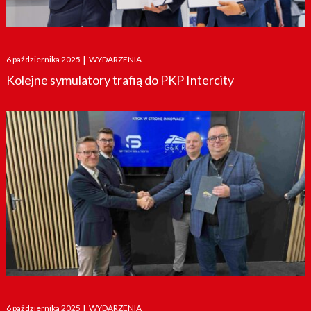
Posted
6 października 2025
|
WYDARZENIA
on
Kolejne symulatory trafią do PKP Intercity
Posted
6 października 2025
|
WYDARZENIA