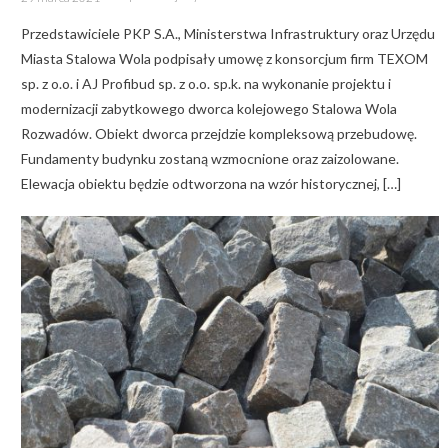
on
Przedstawiciele PKP S.A., Ministerstwa Infrastruktury oraz Urzędu
Miasta Stalowa Wola podpisały umowę z konsorcjum firm TEXOM
sp. z o.o. i AJ Profibud sp. z o.o. sp.k. na wykonanie projektu i
modernizacji zabytkowego dworca kolejowego Stalowa Wola
Rozwadów. Obiekt dworca przejdzie kompleksową przebudowę.
Fundamenty budynku zostaną wzmocnione oraz zaizolowane.
Elewacja obiektu będzie odtworzona na wzór historycznej, […]