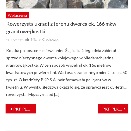
Wydarzenia
Rowerzysta ukradł z terenu dworca ok. 166 mkw
granitowej kostki
Author
Posted
Michał Ciechowski
28 lipca 2021
on
Kostka po kostce – mieszkaniec Śląska każdego dnia zabierał
sprzed nieczynnego dworca kolejowego w Miedarach jedną
granitową kostkę. W ten sposób wypełnił ok. 166 metrów
kwadratowych powierzchni. Wartość skradzionego mienia to ok. 50
tys. zł. O kradzieży PKP S.A. poinformowała policjantów w
kwietniu. W wyniku śledztwa okazało się, że sprawcą jest 65-letni…
rowerzysta. Mężczyzna od […]
NAWIGACJA
PKP PLK realizują kolejne prace na stacji Białystok i przystankach w regionie
PKP PLK remontuje wiadukt przy stacji Szczecin Główny [ZDJĘCIA]
WPISU