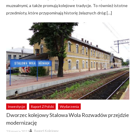
muzealnymi, a także promują kolejowe tradycje. To również istotne
przedmioty, które przypominają historię żelaznych dróg […]
Inwestycje
Raport Z Polski
Wydarzenia
Dworzec kolejowy Stalowa Wola Rozwadów przejdzie
modernizację
Author
Posted
Raport Kolejowy
29 marca 2021