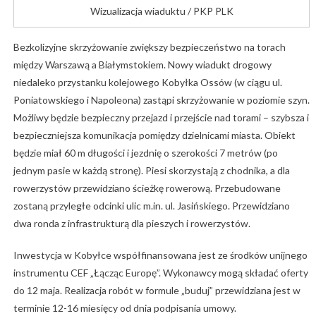
Wizualizacja wiaduktu / PKP PLK
Bezkolizyjne skrzyżowanie zwiększy bezpieczeństwo na torach
między Warszawą a Białymstokiem. Nowy wiadukt drogowy
niedaleko przystanku kolejowego Kobyłka Ossów (w ciągu ul.
Poniatowskiego i Napoleona) zastąpi skrzyżowanie w poziomie szyn.
Możliwy będzie bezpieczny przejazd i przejście nad torami – szybsza i
bezpieczniejsza komunikacja pomiędzy dzielnicami miasta. Obiekt
będzie miał 60 m długości i jezdnię o szerokości 7 metrów (po
jednym pasie w każdą stronę). Piesi skorzystają z chodnika, a dla
rowerzystów przewidziano ścieżkę rowerową. Przebudowane
zostaną przyległe odcinki ulic m.in. ul. Jasińskiego. Przewidziano
dwa ronda z infrastrukturą dla pieszych i rowerzystów.
Inwestycja w Kobyłce współfinansowana jest ze środków unijnego
instrumentu CEF „Łącząc Europę”. Wykonawcy mogą składać oferty
do 12 maja. Realizacja robót w formule „buduj” przewidziana jest w
terminie 12-16 miesięcy od dnia podpisania umowy.