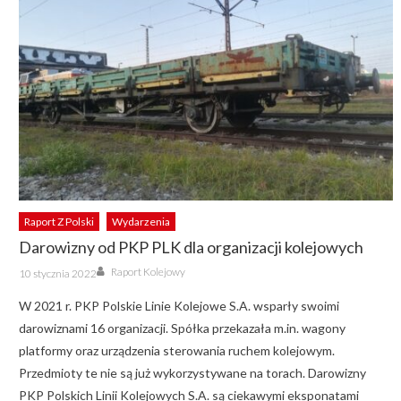
Raport Z Polski
Wydarzenia
Darowizny od PKP PLK dla organizacji kolejowych
Author
Posted
Raport Kolejowy
10 stycznia 2022
on
W 2021 r. PKP Polskie Linie Kolejowe S.A. wsparły swoimi
darowiznami 16 organizacji. Spółka przekazała m.in. wagony
platformy oraz urządzenia sterowania ruchem kolejowym.
Przedmioty te nie są już wykorzystywane na torach. Darowizny
PKP Polskich Linii Kolejowych S.A. są ciekawymi eksponatami