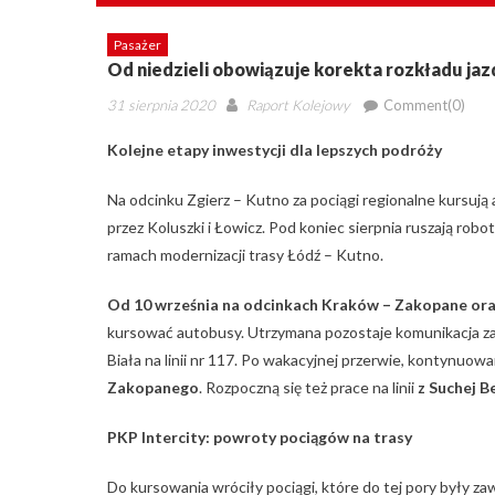
Pasażer
Od niedzieli obowiązuje korekta rozkładu ja
Posted
Author
31 sierpnia 2020
Raport Kolejowy
Comment(0)
on
Kolejne etapy inwestycji dla lepszych podróży
Na odcinku Zgierz – Kutno za pociągi regionalne kursują 
przez Koluszki i Łowicz. Pod koniec sierpnia ruszają robot
ramach modernizacji trasy Łódź – Kutno.
Od 10 września na odcinkach Kraków – Zakopane oraz
kursować autobusy. Utrzymana pozostaje komunikacja 
Biała na linii nr 117. Po wakacyjnej przerwie, kontynuowa
Zakopanego
. Rozpoczną się też prace na linii
z Suchej B
PKP Intercity: powroty pociągów na trasy
Do kursowania wróciły pociągi, które do tej pory były z