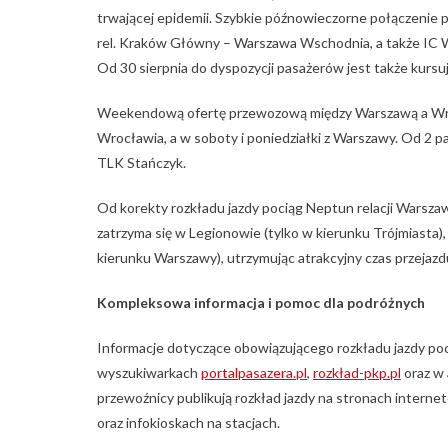
trwającej epidemii. Szybkie późnowieczorne połączenie 
rel. Kraków Główny – Warszawa Wschodnia, a także IC Wa
Od 30 sierpnia do dyspozycji pasażerów jest także kursu
Weekendową ofertę przewozową między Warszawą a Wrocła
Wrocławia, a w soboty i poniedziałki z Warszawy. Od 2 paź
TLK Stańczyk.
Od korekty rozkładu jazdy pociąg Neptun relacji Warsza
zatrzyma się w Legionowie (tylko w kierunku Trójmiast
kierunku Warszawy), utrzymując atrakcyjny czas przejaz
Kompleksowa informacja i pomoc dla podróżnych
Informacje dotyczące obowiązującego rozkładu jazdy poc
wyszukiwarkach
portalpasazera.pl
,
rozkład-pkp.pl
oraz w 
przewoźnicy publikują rozkład jazdy na stronach interne
oraz infokioskach na stacjach.