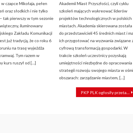
, w czapce Mikołaja, pełen
Akademii Miast Przyszłości, czyli cyklu
eń oraz słodkich i nie tylko
szkoleń mających wykreować liderów
 tak pierwszy w tym sezonie
projektów technologicznych w polskich
świąteczny, iluminowany
miastach. Akademia skierowana została
jskiego Zakładu Komunikacji
do przedstawicieli 45 średnich miast i m
est już tradycją, że co roku 6
ich przygotować na wyzwania związane 
oruniu na trasę wyjeżdża
cyfrową transformacją gospodarki. W
tramwaj. Tym razem w
trakcie szkoleń uczestnicy pozyskają
y kurs ruszył od […]
umiejętności niezbędne do opracowania
strategii rozwoju swojego miasta w ośm
obszarach: zarządzanie miastem, […]
PKP PLK ogłosiły przetarg na rewitalizację odcinka Wolsztyn – Drzymałowo