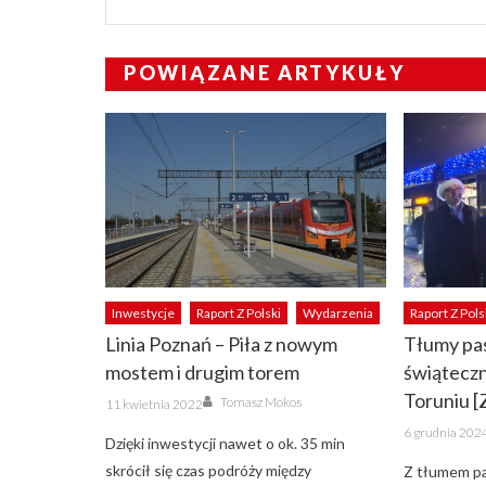
POWIĄZANE ARTYKUŁY
Inwestycje
Raport Z Polski
Wydarzenia
Raport Z Pols
Linia Poznań – Piła z nowym
Tłumy pa
mostem i drugim torem
świątecz
Author
Toruniu 
Posted
Tomasz Mokos
11 kwietnia 2022
on
Posted
6 grudnia 202
on
Dzięki inwestycji nawet o ok. 35 min
skrócił się czas podróży między
Z tłumem p