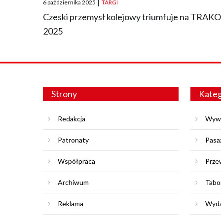
6 października 2025
|
TARGI
on
Czeski przemysł kolejowy triumfuje na TRAK
2025
Strony
Kateg
Redakcja
Wyw
Patronaty
Pasa
Współpraca
Prze
Archiwum
Tabo
Reklama
Wyda