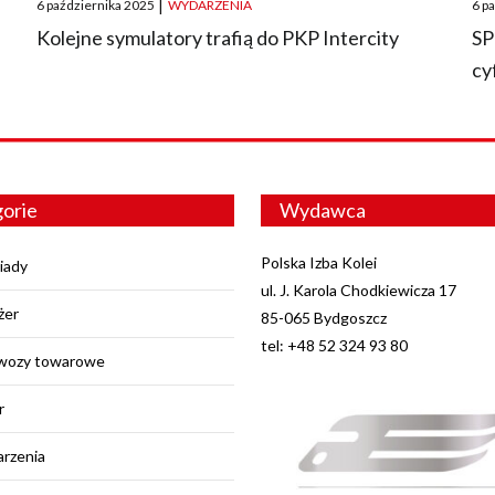
6 października 2025
|
WYDARZENIA
6 p
on
on
O
Kolejne symulatory trafią do PKP Intercity
SP
cy
orie
Wydawca
Polska Izba Kolei
iady
ul. J. Karola Chodkiewicza 17
żer
85-065 Bydgoszcz
tel: +48 52 324 93 80
wozy towarowe
r
rzenia