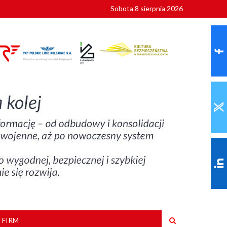
Sobota 8 sierpnia 2026
ionalnych
szkoły
 FIRM