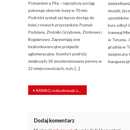
Poznaniem a Piłą – najszybszy pociąg
światełkami
pokonuje obecnie trasę w 70 min.
muzyki, życz
Podróżni zyskali zaś lepszy dostęp do
upominków –
kolei z nowych przystanków Poznań
kurs odbył 
Podolany, Złotniki-Grzybowe, Złotkowo i
tramwaj Mie
Bogdanowo. Zapewniają one
w Toruniu. J
bezkonkurencyjne przejazdy
grudnia w T
aglomeracyjne. Komfort podróży
świąteczny 
zwiększyły 34 zmodernizowane perony w
inauguracyjn
22 miejscowościach, m.in. […]
NAWIGACJA
RAWAG rozbudowuje zakład w Rawiczu [ZDJĘCIA]
WPISU
Dodaj komentarz