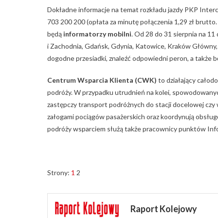
Dokładne informacje na temat rozkładu jazdy PKP Interci
‪703 200 200 (opłata za minutę połączenia 1,29 zł brutt
będą
informatorzy mobilni
. Od 28 do 31 sierpnia na 1
i Zachodnia, Gdańsk, Gdynia, Katowice, Kraków Główny,
dogodne przesiadki, znaleźć odpowiedni peron, a także 
Centrum Wsparcia Klienta (CWK)
to działający cało
podróży. W przypadku utrudnień na kolei, spowodowany
zastępczy transport podróżnych do stacji docelowej c
załogami pociągów pasażerskich oraz koordynują obsług
podróży wsparciem służą także pracownicy punktów In
Strony:
1
2
Raport Kolejowy