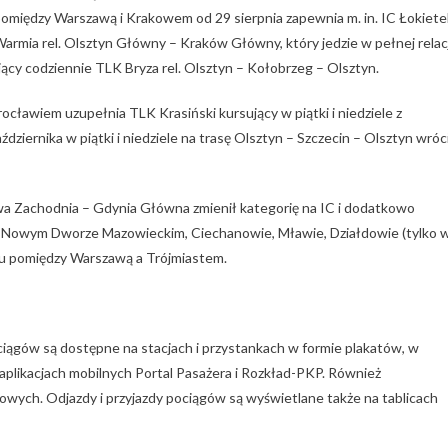
pomiędzy Warszawą i Krakowem od 29 sierpnia zapewnia m. in. IC Łokiete
rmia rel. Olsztyn Główny – Kraków Główny, który jedzie w pełnej relacj
jący codziennie TLK Bryza rel. Olsztyn – Kołobrzeg – Olsztyn.
wiem uzupełnia TLK Krasiński kursujący w piątki i niedziele z
dziernika w piątki i niedziele na trasę Olsztyn – Szczecin – Olsztyn wróc
wa Zachodnia – Gdynia Główna zmienił kategorię na IC i dodatkowo
a), Nowym Dworze Mazowieckim, Ciechanowie, Mławie, Działdowie (tylko 
du pomiędzy Warszawą a Trójmiastem.
iągów są dostępne na stacjach i przystankach w formie plakatów, w
aplikacjach mobilnych Portal Pasażera i Rozkład-PKP. Również
towych. Odjazdy i przyjazdy pociągów są wyświetlane także na tablicach