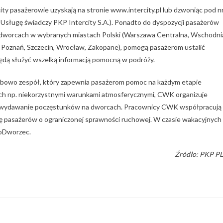
ty pasażerowie uzyskają na stronie www.intercity.pl lub dzwoniąc pod n
o. Usługę świadczy PKP Intercity S.A.). Ponadto do dyspozycji pasażerów
1 dworcach w wybranych miastach Polski (Warszawa Centralna, Wschodni
 Poznań, Szczecin, Wrocław, Zakopane), pomogą pasażerom ustalić
będą służyć wszelką informacją pomocną w podróży.
dobowo zespół, który zapewnia pasażerom pomoc na każdym etapie
ch np. niekorzystnymi warunkami atmosferycznymi, CWK organizuje
zy wydawanie poczęstunków na dworcach. Pracownicy CWK współpracują 
ę pasażerów o ograniczonej sprawności ruchowej. W czasie wakacyjnych
foDworzec.
Źródło: PKP P