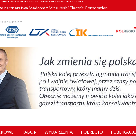
o partnerstwa Medcom z Mitsubishi Electric Corporation
tnerem „Lata na Dolnym Śląsku”. We Wrocławiu rusza weekend pełen reg
pomorskie znów szuka dostawcy nowych EZT
ach kolejowych w północnej Wielkopolsce. Łatwiejsze dojazdy do pracy i 
nuje nowe standardy kategoryzacji dworców
AROWE
TABOR
WYDARZENIA
POLREGIO
PUBLIKACJE