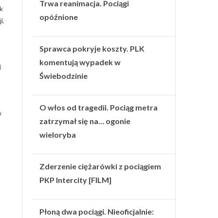
Trwa reanimacja. Pociągi
k
opóźnione
i.
Sprawca pokryje koszty. PLK
komentują wypadek w
i
Świebodzinie
O włos od tragedii. Pociąg metra
w
zatrzymał się na… ogonie
wieloryba
Zderzenie ciężarówki z pociągiem
PKP Intercity [FILM]
Płoną dwa pociągi. Nieoficjalnie: