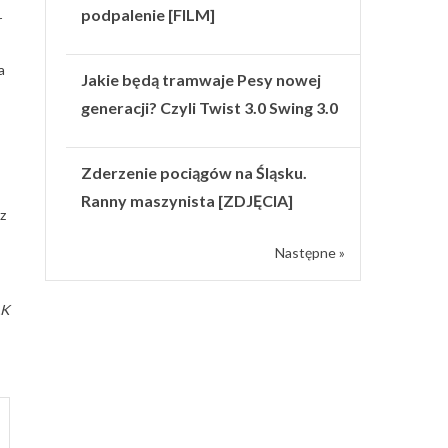
podpalenie [FILM]
r
a
Jakie będą tramwaje Pesy nowej
generacji? Czyli Twist 3.0 Swing 3.0
Zderzenie pociągów na Śląsku.
Ranny maszynista [ZDJĘCIA]
z
Następne »
LK