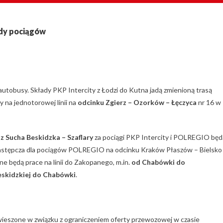
zdy pociągów
autobusy. Składy PKP Intercity z Łodzi do Kutna jadą zmienioną trasą
y na jednotorowej linii na
odcinku Zgierz – Ozorków – Łęczyca
nr 16 w
 Sucha Beskidzka – Szaflary
za pociągi PKP Intercity i POLREGIO będ
zastępcza dla pociągów POLREGIO na odcinku Kraków Płaszów – Bielsko
ne będą prace na linii do Zakopanego, m.in.
od Chabówki do
eskidzkiej do Chabówki
.
awieszone w związku z ograniczeniem oferty przewozowej w czasie