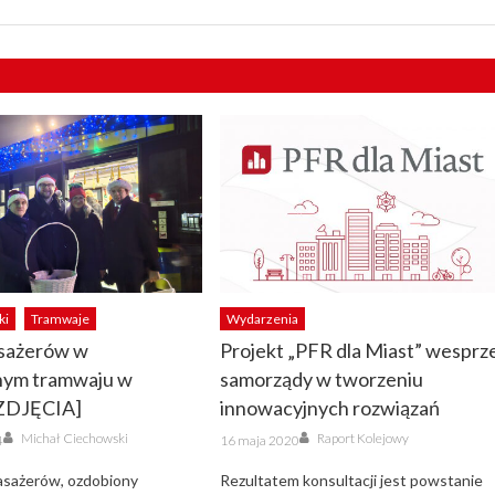
ki
Tramwaje
Wydarzenia
sażerów w
Projekt „PFR dla Miast” wesprz
nym tramwaju w
samorządy w tworzeniu
[ZDJĘCIA]
innowacyjnych rozwiązań
Author
Author
Posted
Michał Ciechowski
Raport Kolejowy
4
16 maja 2020
on
asażerów, ozdobiony
Rezultatem konsultacji jest powstanie