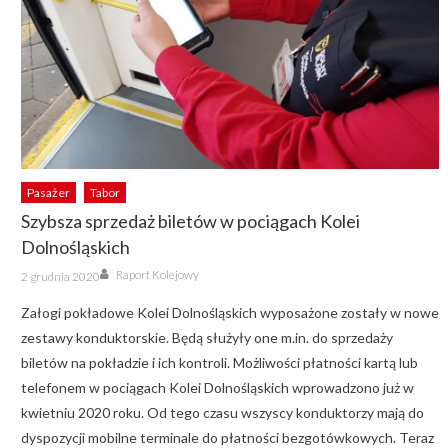
Pasażer
Tabor
Szybsza sprzedaż biletów w pociągach Kolei
Dolnośląskich
Author
Posted
Raport Kolejowy
2 grudnia 2020
on
Załogi pokładowe Kolei Dolnośląskich wyposażone zostały w nowe
zestawy konduktorskie. Będą służyły one m.in. do sprzedaży
biletów na pokładzie i ich kontroli. Możliwości płatności kartą lub
telefonem w pociągach Kolei Dolnośląskich wprowadzono już w
kwietniu 2020 roku. Od tego czasu wszyscy konduktorzy mają do
dyspozycji mobilne terminale do płatności bezgotówkowych. Teraz