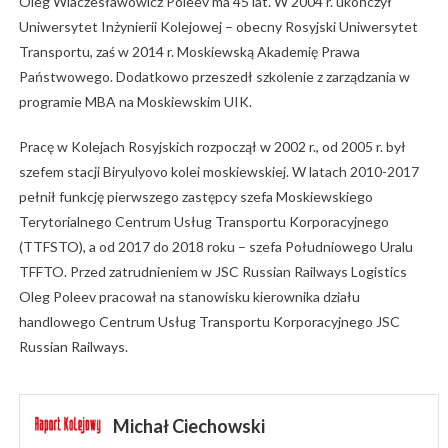
Oleg Wiaczesławowicz Poleev ma 45 lat. W 2004 r. ukończył
Uniwersytet Inżynierii Kolejowej – obecny Rosyjski Uniwersytet
Transportu, zaś w 2014 r. Moskiewską Akademię Prawa
Państwowego. Dodatkowo przeszedł szkolenie z zarządzania w
programie MBA na Moskiewskim UIK.
Pracę w Kolejach Rosyjskich rozpoczął w 2002 r., od 2005 r. był
szefem stacji Biryulyovo kolei moskiewskiej. W latach 2010-2017
pełnił funkcję pierwszego zastępcy szefa Moskiewskiego
Terytorialnego Centrum Usług Transportu Korporacyjnego
(TTFSTO), a od 2017 do 2018 roku – szefa Południowego Uralu
TFFTO. Przed zatrudnieniem w JSC Russian Railways Logistics
Oleg Poleev pracował na stanowisku kierownika działu
handlowego Centrum Usług Transportu Korporacyjnego JSC
Russian Railways.
Michał Ciechowski