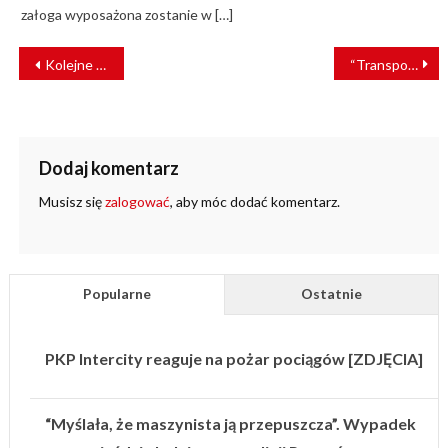
załoga wyposażona zostanie w […]
NAWIGACJA
Kolejne tramwaje Stadlera trafią do Krakowa. MPK rozstrzygnął przetarg
“Transport Kolejowy: Przeszłość – Teraźniejszość – Przyszłość”. UTK zaprasza na konferencję
WPISU
Dodaj komentarz
Musisz się
zalogować
, aby móc dodać komentarz.
Popularne
Ostatnie
PKP Intercity reaguje na pożar pociągów [ZDJĘCIA]
“Myślała, że maszynista ją przepuszcza”. Wypadek