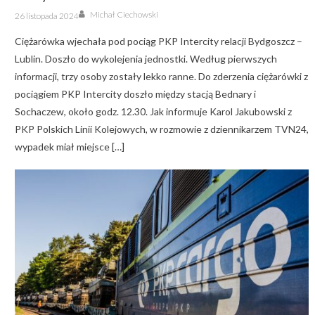
Author
Posted
Michał Ciechowski
26 listopada 2024
on
Ciężarówka wjechała pod pociąg PKP Intercity relacji Bydgoszcz –
Lublin. Doszło do wykolejenia jednostki. Według pierwszych
informacji, trzy osoby zostały lekko ranne. Do zderzenia ciężarówki z
pociągiem PKP Intercity doszło między stacją Bednary i
Sochaczew, około godz. 12.30. Jak informuje Karol Jakubowski z
PKP Polskich Linii Kolejowych, w rozmowie z dziennikarzem TVN24,
wypadek miał miejsce […]