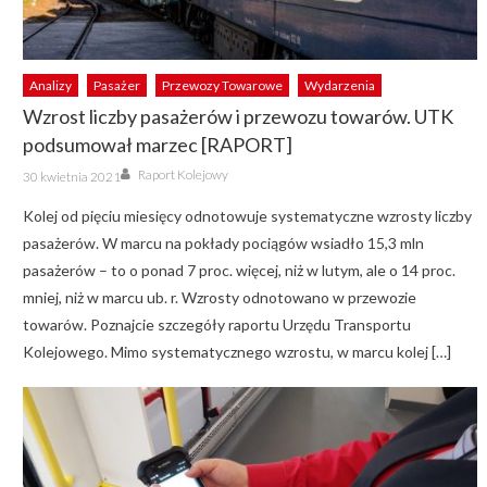
Analizy
Pasażer
Przewozy Towarowe
Wydarzenia
Wzrost liczby pasażerów i przewozu towarów. UTK
podsumował marzec [RAPORT]
Author
Posted
Raport Kolejowy
30 kwietnia 2021
on
Kolej od pięciu miesięcy odnotowuje systematyczne wzrosty liczby
pasażerów. W marcu na pokłady pociągów wsiadło 15,3 mln
pasażerów – to o ponad 7 proc. więcej, niż w lutym, ale o 14 proc.
mniej, niż w marcu ub. r. Wzrosty odnotowano w przewozie
towarów. Poznajcie szczegóły raportu Urzędu Transportu
Kolejowego. Mimo systematycznego wzrostu, w marcu kolej […]