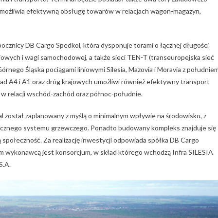
możliwia efektywną obsługę towarów w relacjach wagon-magazyn,
 bocznicy DB Cargo Spedkol, która dysponuje torami o łącznej długości
jowych i wagi samochodowej, a także sieci TEN-T (transeuropejska sieć
rnego Śląska pociągami liniowymi Silesia, Mazovia i Moravia z południem
rad A4 i A1 oraz dróg krajowych umożliwi również efektywny transport
w relacji wschód-zachód oraz północ-południe.
al został zaplanowany z myślą o minimalnym wpływie na środowisko, z
icznego systemu grzewczego. Ponadto budowany kompleks znajduje się
 społeczność. Za realizację inwestycji odpowiada spółka DB Cargo
ym wykonawcą jest konsorcjum, w skład którego wchodzą Infra SILESIA
S.A.