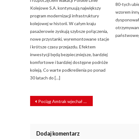
i rozpoczęciem wakacji Polskie Linie
80-tych ubi
Kolejowe S.A. kontynuują największy
wzorem inny
program modernizacji infrastruktury
dysponował
kolejowej w historii. W całym kraju
otrzymywany
pasażerowie zyskują szybsze połączenia,
państwoweg
nowe przystanki, wyremontowane stacje
i krótsze czasy przejazdu. Efektem
inwestycji będą bezpieczniejsze, bardziej
komfortowe i bardziej dostępne podróże
koleją. Co warte podkreślenia po ponad
30 latach do […]
NAWIGACJA
Pociąg Amtrak wjechał w powalone drzewo [ZDJĘCIA]
WPISU
Dodaj komentarz