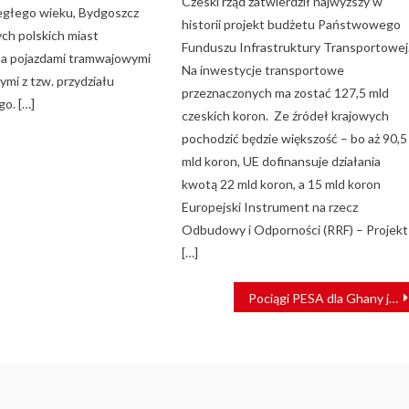
Czeski rząd zatwierdził najwyższy w
egłego wieku, Bydgoszcz
historii projekt budżetu Państwowego
ch polskich miast
Funduszu Infrastruktury Transportowej
a pojazdami tramwajowymi
Na inwestycje transportowe
mi z tzw. przydziału
przeznaczonych ma zostać 127,5 mld
o. […]
czeskich koron. Ze źródeł krajowych
pochodzić będzie większość – bo aż 90,5
mld koron, UE dofinansuje działania
kwotą 22 mld koron, a 15 mld koron
Europejski Instrument na rzecz
Odbudowy i Odporności (RRF) – Projekt
[…]
Pociągi PESA dla Ghany już z pasażerami! Linia Tema-Mpakadan uruchomiona