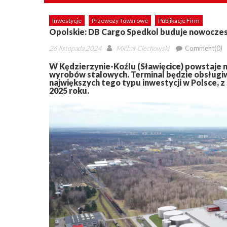
Inwestycje
Przewozy Towarowe
Publikacje Firm
Opolskie: DB Cargo Spedkol buduje nowoczes
Posted
Author
26 listopada 2024
Michał Ciechowski
Comment(0)
on
W Kędzierzynie-Koźlu (Sławięcice) powstaje
wyrobów stalowych. Terminal będzie obsługiw
największych tego typu inwestycji w Polsce
2025 roku.