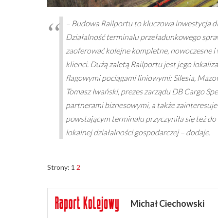
– Budowa Railportu to kluczowa inwestycja dl
Działalność terminalu przeładunkowego spraw
zaoferować kolejne kompletne, nowoczesne i w
klienci. Dużą zaletą Railportu jest jego loka
flagowymi pociągami liniowymi: Silesia, Mazov
Tomasz Iwański, prezes zarządu DB Cargo Sped
partnerami biznesowymi, a także zainteresuje
powstającym terminalu przyczyniła się też do
lokalnej działalności gospodarczej – dodaje.
Strony:
1
2
Michał Ciechowski