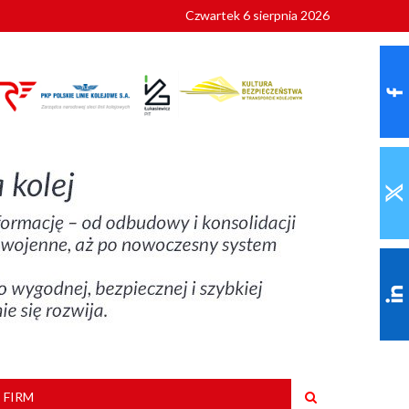
Czwartek 6 sierpnia 2026
9 roku
 FIRM