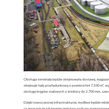
Obsługa terminala będzie obejmowała dostawę, magazyn
obejmuje halę przeładunkową o powierzchni 7.100 m², wy
obsługę kręgów stalowych o średnicy do 2.700 mm, szero
Dzięki nowoczesnej infrastrukturze, możliwe będzie m
co gwarantuje ich bezpieczeństwo podczas magazynowani