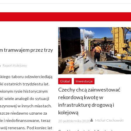
m tramwajem przez trzy
Author
Raport Kolejowy
kiego taboru odzwierciedlają
Global
Inwestycje
ski ostatnich trzydziestu lat.
Czechy chcą zainwestować
ionym rysie historycznym
rekordową kwotę w
ć wiele analogii do sytuacji
infrastrukturę drogową i
 szynowej w innych miastach.
kolejową
szcze niedawno uznane za
Author
Posted
ie i niedofinansowane, teraz
Michał Ciechowski
20 października 2020
on
swój renesans. Pod koniec lat