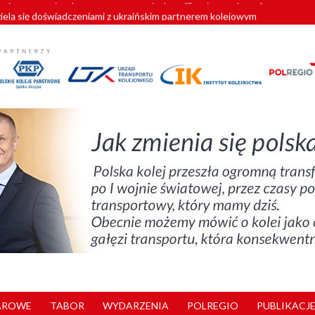
zielą się doświadczeniami z ukraińskim partnerem kolejowym
wej Bydgoszcz Fordon zakończona
zystkie Vectrony na 230 km/h
pociągi od PESA. Sześć nowoczesnych ELF-ów wyjedzie na tory w 202
y. 180 nowych pracowników drużyn pociągowych od początku roku
AROWE
TABOR
WYDARZENIA
POLREGIO
PUBLIKACJE