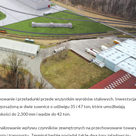
owanie i przeładunki przede wszystkim wyrobów stalowych. Inwestycja
posażoną w dwie suwnice o udźwigu 35 i 47 ton, które umożliwiają
kości do 2.300 mm i wadze do 42 ton.
inimalizowanie wpływu czynników zewnętrznych na przechowywane towary
a i transportu. Terminal będzie posiadał także dwa tory załadowczo-