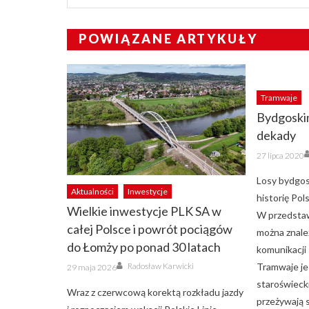
POWIĄZANE ARTYKUŁY
Tramwaje
Bydgoski
dekady
Posted
27 lipca 2020
on
Losy bydgos
Aktualności
Inwestycje
historię Pol
Wielkie inwestycje PLK SA w
W przedstaw
całej Polsce i powrót pociągów
można znaleź
do Łomży po ponad 30 latach
komunikacji
Author
Posted
Tramwaje je
Radosław Karwicki
29 maja 2026
on
staroświeck
Wraz z czerwcową korektą rozkładu jazdy
przeżywają 