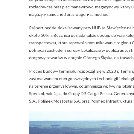
rozładowcze oraz plac manewrowo-magazynowy, który u
magazyn-samochód oraz wagon-samochód.
Railport będzie zlokalizowany przy HUB-ie Sławięcice na
około 50 km. Bocznica posiada także dostęp do wag kole
transportowa), która zapewni skomunikowanie regionu Gó
północą i zachodem Europy. Lokalizacja w pobliżu autost
drogowy towarów w obrębie Górnego Śląska, na trasach 
Proces budowy terminalu rozpoczął się w 2023 r. Termin
zastosowaniem energooszczędnych technologii i ekolog
na terenie przemysłowym, co zmniejsza wpływ na lokalną
Spedkol, należąca do Grupy DB Cargo Polska. Generaln
S.A., Polimex Mostostal S.A. oraz Polimex Infrastruktura 