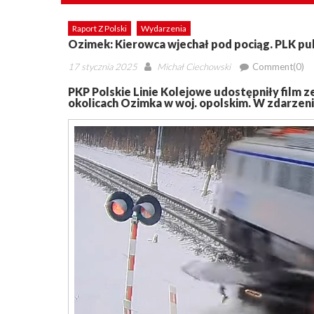
Raport Z Polski
Wydarzenia
Ozimek: Kierowca wjechał pod pociąg. PLK pub
Posted
Author
17 stycznia 2025
Michał Ciechowski
Comment(0)
on
PKP Polskie Linie Kolejowe udostępniły film
okolicach Ozimka w woj. opolskim. W zdarzeniu