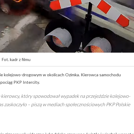
Fot. kadr z filmu
ździe kolejowo-drogowym w okolicach Ozimka. Kierowca samochodu
pociąg PKP Intercity.
 kierowcy, który spowodował wypadek na przejeździe kolejowo-
s zaskoczyło – piszą w mediach społecznościowych PKP Polskie