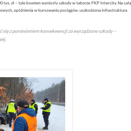
ys. zł – tyle bowiem wyniosły szkody w taborze PKP Intercity. Na cał
owych, opóźnienia w kursowaniu pociągów, uszkodzona infrastruktura
zyć się z poniesieniem konsekwencji za wyrządzone szkody –
ej.