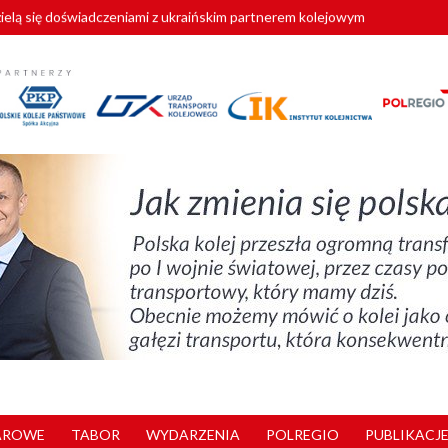
zielą się doświadczeniami z ukraińskim partnerem kolejowym
wej Bydgoszcz Fordon zakończona
zystkie Vectrony na 230 km/h
pociągi od PESA. Sześć nowoczesnych ELF-ów wyjedzie na tory w 202
y. 180 nowych pracowników drużyn pociągowych od początku roku
AROWE
TABOR
WYDARZENIA
POLREGIO
PUBLIKACJE