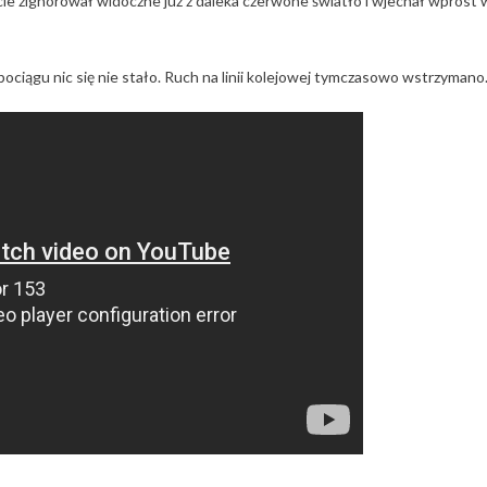
ie zignorował widoczne już z daleka czerwone światło i wjechał wprost 
ociągu nic się nie stało. Ruch na linii kolejowej tymczasowo wstrzymano