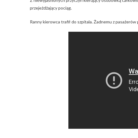
Z niewyjaśnionych przyczyn kierujący osobówką całkowic
przejeżdżający pociąg.
Ranny kierowca trafił do szpitala. Żadnemu z pasażerów p