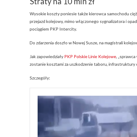
Straty na 10 mln zł
Wysokie koszty poniesie także kierowca samochodu cię
przejazd kolejowy, mimo włączonego sygnalizatora i opa
pociągiem PKP Intercity.
Do zdarzenia doszło w Nowej Susze, na magistrali kolejo
Jak zapowiedziały
PKP Polskie Linie Kolejowe
, „sprawca
zostanie kosztami za uszkodzenie taboru, infrastruktury o
Szczegóły: