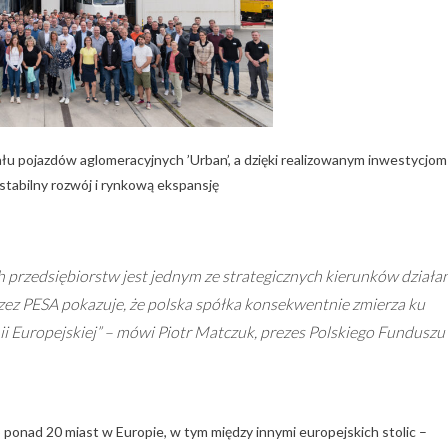
u pojazdów aglomeracyjnych ’Urban’, a dzięki realizowanym inwestycjom 
tabilny rozwój i rynkową ekspansję
przedsiębiorstw jest jednym ze strategicznych kierunków działa
zez PESA pokazuje, że polska spółka konsekwentnie zmierza ku
i Europejskiej” – mówi Piotr Matczuk, prezes Polskiego Funduszu
ponad 20 miast w Europie, w tym między innymi europejskich stolic –