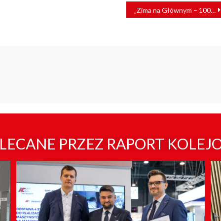
„Zima na Głównym – 100-lecie PKP”. Ferie zimowe w Stacji Muzeum
LECANE PRZEZ RAPORT KOLEJ