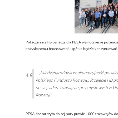
Połączenie z HB oznacza dla PESA wzmocnienie potencjał
pozyskanemu finansowaniu spółka będzie kontynuować s
– „Międzynarodowa konkurencyjność polskich 
Polskiego Funduszu Rozwoju. Przejęcie HB pr
pozycji lidera rozwiązań przemysłowych w Uni
Rozwoju.
PESA dostarczyła do tej pory prawie 1000 tramwajów do 