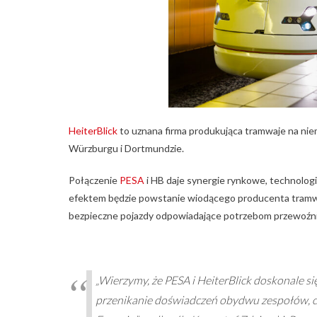
HeiterBlick
to uznana firma produkująca tramwaje na niem
Würzburgu i Dortmundzie.
Połączenie
PESA
i HB daje synergie rynkowe, technolog
efektem będzie powstanie wiodącego producenta tramw
bezpieczne pojazdy odpowiadające potrzebom przewoźni
„Wierzymy, że PESA i HeiterBlick doskonale si
przenikanie doświadczeń obydwu zespołów, co