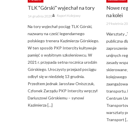
TLK “Górski” wyjechał na tory
Nowe reg
Author
na kolei
Posted
Raport Kolejowy
14 grudnia 2020
on
Posted
29 kwietnia 2
on
Na tory wyjechał pociąg TLK Górski,
nazwany na cześć legendarnego
Warsztaty „
polskiego trenera Kazimierza Górskiego.
publiczna dl
W ten sposób PKP Intercity kultywuje
zaproszeni
pamięć o wybitnym szkoleniowcu. W
unijnych reg
2021 r. przypada setna rocznica urodzin
zasady wspar
Górskiego. Uroczysty przejazd pociągu
skierowane j
odbył się w niedzielę 13 grudnia.
kolejowego o
Przedtem jednak Jarosław Oniszczuk,
zaangażowan
Członek Zarządu PKP Intercity wręczył
transportu. 
Dariuszowi Górskiemu – synowi
Centrum Un
Kazimierza […]
Transportow
warsztaty p
Transport [