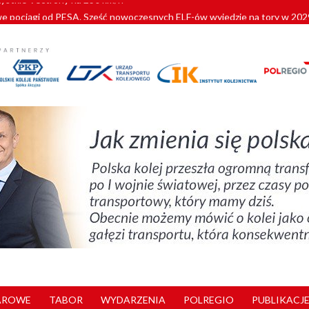
pociągi od PESA. Sześć nowoczesnych ELF-ów wyjedzie na tory w 202
c dla GySEV gotowe
 alkoholu i wjeżdżają na tory
 Przemyśla
zystkie Vectrony na 230 km/h
AROWE
TABOR
WYDARZENIA
POLREGIO
PUBLIKACJE