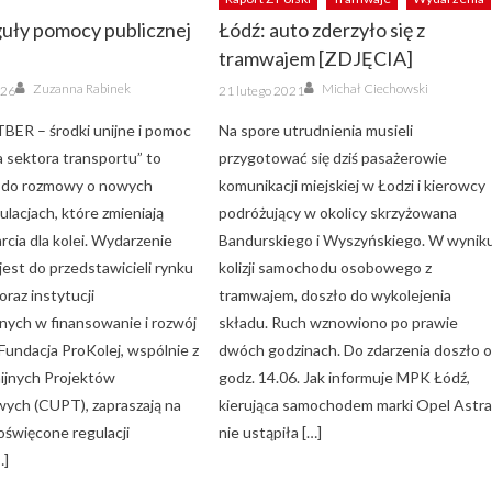
uły pomocy publicznej
Łódź: auto zderzyło się z
tramwajem [ZDJĘCIA]
Author
Author
Posted
Zuzanna Rabinek
Michał Ciechowski
026
21 lutego 2021
on
TBER – środki unijne i pomoc
Na spore utrudnienia musieli
a sektora transportu” to
przygotować się dziś pasażerowie
e do rozmowy o nowych
komunikacji miejskiej w Łodzi i kierowcy
ulacjach, które zmieniają
podróżujący w okolicy skrzyżowana
cia dla kolei. Wydarzenie
Bandurskiego i Wyszyńskiego. W wynik
est do przedstawicieli rynku
kolizji samochodu osobowego z
raz instytucji
tramwajem, doszło do wykolejenia
ych w finansowanie i rozwój
składu. Ruch wznowiono po prawie
Fundacja ProKolej, wspólnie z
dwóch godzinach. Do zdarzenia doszło 
ijnych Projektów
godz. 14.06. Jak informuje MPK Łódź,
ych (CUPT), zapraszają na
kierująca samochodem marki Opel Astr
oświęcone regulacji
nie ustąpiła […]
…]