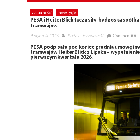
Aktualności
Inwestycje
PESA i HeiterBlick łączą siły, bydgoska spół
tramwajów.
Posted
Author
9 stycznia 2026
Bartosz Jerzakowski
Comment(0)
on
PESA podpisała pod koniec grudnia umowę in
tramwajów HeiterBlick z Lipska – wypełnieni
pierwszym kwartale 2026.