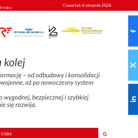
Czwartek 6 sierpnia 2026
9 roku
 FIRM