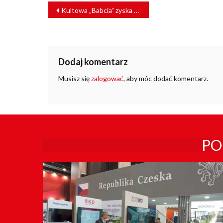
NAWIGACJA
Kultowa „Babcia” zyska nowe życie
WPISU
Dodaj komentarz
Musisz się
zalogować
, aby móc dodać komentarz.
PO