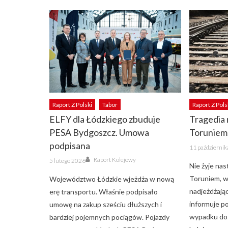
Raport Z Polski
Tabor
Raport Z Pols
ELFY dla Łódzkiego zbuduje
Tragedia 
PESA Bydgoszcz. Umowa
Toruniem.
podpisana
Posted
11 październi
on
Author
Posted
Raport Kolejowy
5 lutego 2026
on
Nie żyje nas
Toruniem, w
Województwo Łódzkie wjeżdża w nową
nadjeżdżając
erę transportu. Właśnie podpisało
informuje po
umowę na zakup sześciu dłuższych i
wypadku dos
bardziej pojemnych pociągów. Pojazdy