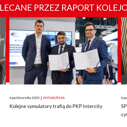
LECANE PRZEZ RAPORT KOLEJ
Posted
Pos
6 października 2025
|
WYDARZENIA
6 p
on
on
O
Kolejne symulatory trafią do PKP Intercity
SP
cy