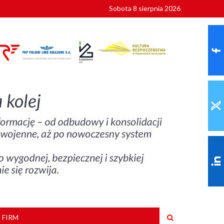
Sobota 8 sierpnia 2026
ionalnych
szkoły
 FIRM