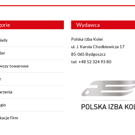
orie
Wydawca
Polska Izba Kolei
iady
ul. J. Karola Chodkiewicza 17
żer
85-065 Bydgoszcz
tel: +48 52 324 93 80
wozy towarowe
r
rzenia
egio
kacje Firm