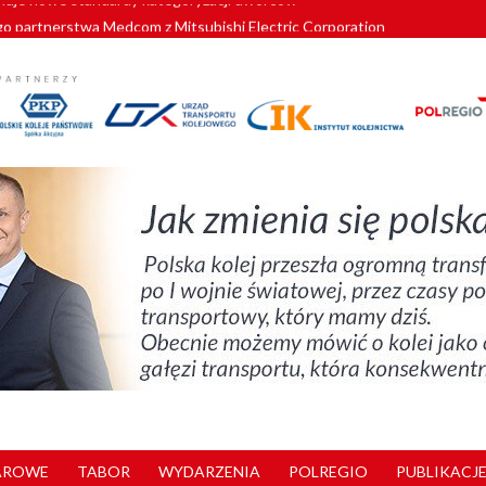
o partnerstwa Medcom z Mitsubishi Electric Corporation
tnerem „Lata na Dolnym Śląsku”. We Wrocławiu rusza weekend pełen reg
pomorskie znów szuka dostawcy nowych EZT
ach kolejowych w północnej Wielkopolsce. Łatwiejsze dojazdy do pracy i 
nuje nowe standardy kategoryzacji dworców
AROWE
TABOR
WYDARZENIA
POLREGIO
PUBLIKACJE