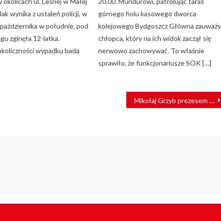
 okolicach ul. Leśnej w Małej
20.00. Mundurowi, patrolując taras
ak wynika z ustaleń policji, w
górnego holu kasowego dworca
 października w południe, pod
kolejowego Bydgoszcz Główna zauważyl
gu zginęła 12-latka.
chłopca, który na ich widok zaczął się
 okoliczności wypadku bada
nerwowo zachowywać. To właśnie
sprawiło, że funkcjonariusze SOK […]
Mikołaj Grzyb prezesem Związku Samorządowych Przewoźników Kolejowych