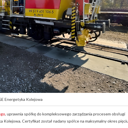
GE Energetyka Kolejowa
ego
, uprawnia spółkę do kompleksowego zarządzania procesem obsługi
a Kolejowa. Certyfikat został nadany spółce na maksymalny okres pięci