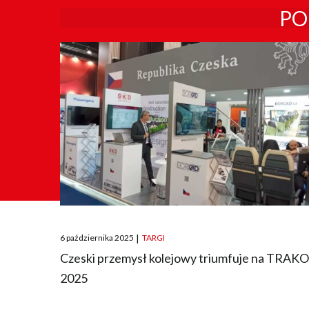
PO
Posted
6 października 2025
|
TARGI
on
Czeski przemysł kolejowy triumfuje na TRAK
2025