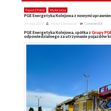
Raport Z Polski
Wydarzenia
PGE Energetyka Kolejowa z nowymi uprawnie
Posted
Author
14 maja 2024
Michał Ciechowski
Comment(0)
on
PGE Energetyka Kolejowa, spółka z
Grupy PG
odpowiedzialnego za utrzymanie pojazdów k