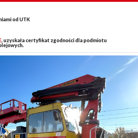
niami od UTK
E
, uzyskała certyfikat zgodności dla podmiotu
olejowych.