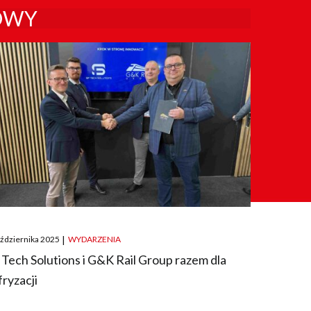
OWY
ted
aździernika 2025
|
WYDARZENIA
 Tech Solutions i G&K Rail Group razem dla
fryzacji