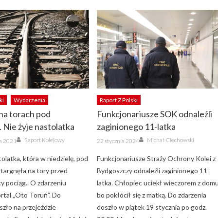
ki
Wydarzenia
Raport Z Polski
na torach pod
Funkcjonariusze SOK odnaleźli
 Nie żyje nastolatka
zaginionego 11-latka
Author
Author
Posted
Raport Kolejowy
Michał Ciechowski
ka 2021
22 stycznia 2024
on
tolatka, która w niedzielę, pod
Funkcjonariusze Straży Ochrony Kolei z
targnęła na tory przed
Bydgoszczy odnaleźli zaginionego 11-
y pociąg.. O zdarzeniu
latka. Chłopiec uciekł wieczorem z domu
rtal „Oto Toruń”. Do
bo pokłócił się z matką. Do zdarzenia
zło na przejeździe
doszło w piątek 19 stycznia po godz.