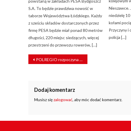
kolejowym w
powstaną w zakładach PESA Bydgoszcz
Nieszawce. J
S.A. To będzie prawdziwa nowość w
niedzielę 10
taborze Województwa Łódzkiego. Każdy
kołami pocią
z sześciu składów dostarczonych przez
Przyczyny i
firmę PESA będzie miał ponad 80 metrów
policja […]
długości, 220 miejsc siedzących, więcej
przestrzeni do przewozu rowerów, […]
NAWIGACJA
POLREGIO rozpoczyna testy rozwiązań ecodrivingowych
WPISU
Dodaj komentarz
Musisz się
zalogować
, aby móc dodać komentarz.