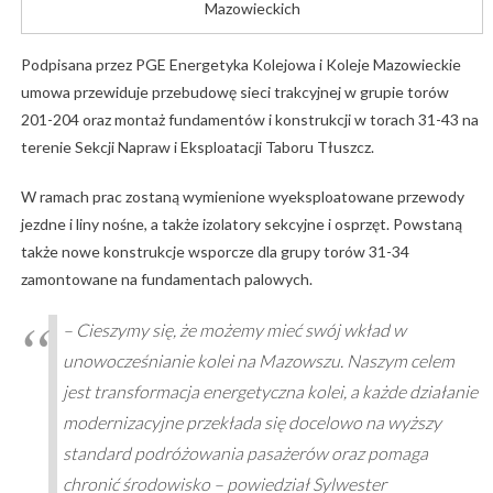
Mazowieckich
Podpisana przez PGE Energetyka Kolejowa i Koleje Mazowieckie
umowa przewiduje przebudowę sieci trakcyjnej w grupie torów
201-204 oraz montaż fundamentów i konstrukcji w torach 31-43 na
terenie Sekcji Napraw i Eksploatacji Taboru Tłuszcz.
W ramach prac zostaną wymienione wyeksploatowane przewody
jezdne i liny nośne, a także izolatory sekcyjne i osprzęt. Powstaną
także nowe konstrukcje wsporcze dla grupy torów 31-34
zamontowane na fundamentach palowych.
– Cieszymy się, że możemy mieć swój wkład w
unowocześnianie kolei na Mazowszu. Naszym celem
jest transformacja energetyczna kolei, a każde działanie
modernizacyjne przekłada się docelowo na wyższy
standard podróżowania pasażerów oraz pomaga
chronić środowisko – powiedział Sylwester