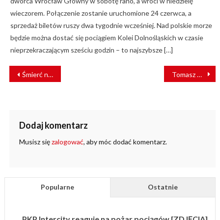
dworca Wrocław Główny w sobotę rano, a wróci w niedzielę
wieczorem. Połączenie zostanie uruchomione 24 czerwca, a
sprzedaż biletów ruszy dwa tygodnie wcześniej. Nad polskie morze
będzie można dostać się pociągiem Kolei Dolnośląskich w czasie
nieprzekraczającym sześciu godzin – to najszybsze […]
NAWIGACJA
Śmierć na torach. Utrudnienia w powiecie włocławskim
Tomasz Zelwowiec Prezesem Zarządu PKP Intercity Remtrak Sp. z o.o.
WPISU
Dodaj komentarz
Musisz się
zalogować
, aby móc dodać komentarz.
Popularne
Ostatnie
PKP Intercity reaguje na pożar pociągów [ZDJĘCIA]