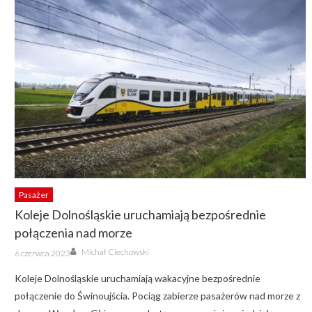
Pasażer
Koleje Dolnośląskie uruchamiają bezpośrednie
połączenia nad morze
Author
Posted
Michał Ciechowski
6 czerwca 2023
on
Koleje Dolnośląskie uruchamiają wakacyjne bezpośrednie
połączenie do Świnoujścia. Pociąg zabierze pasażerów nad morze z