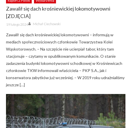
Raport Z Polski
Wydarzenia
Zawalił się dach krośniewickiej lokomotywowni
[ZDJĘCIA]
Author
Posted
Michał Ciechowski
19 lutego 2024
on
Zawalił się dach krośniewickiej lokomotywowni – informują w
mediach społecznościowych członkowie Towarzystwa Kolei
Wąskotorowych. – Na szczęście nie ucierpiał tabor, który tam
stacjonuje – czytamy w opublikowanym komunikacie. O stanie
zadaszenia budynki lokomotywowni schodkowej w Krośniewicach
członkowie TKW informowali właściciela – PKP S.A., jak i
konserwatora zabytków już wcześniej. – W 2019 roku udrażnialiśmy
jeszcze […]