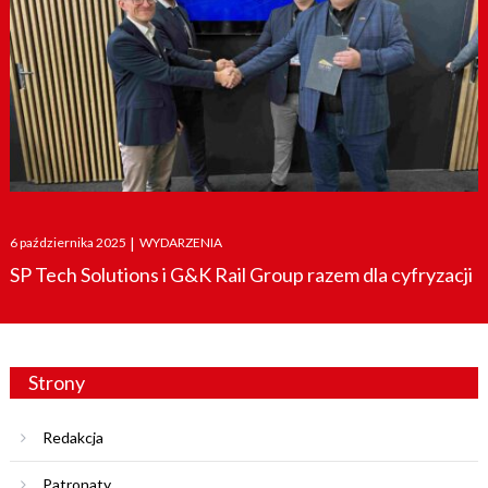
Posted
6 października 2025
|
WYDARZENIA
on
SP Tech Solutions i G&K Rail Group razem dla cyfryzacji
Strony
Redakcja
Patronaty