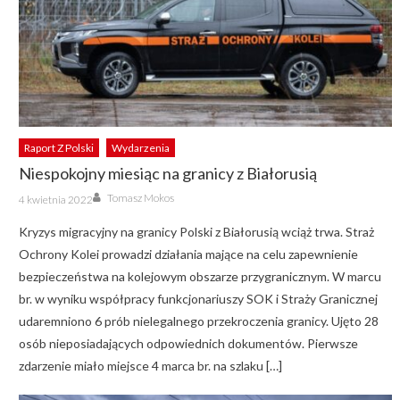
Raport Z Polski
Wydarzenia
Niespokojny miesiąc na granicy z Białorusią
Author
Posted
Tomasz Mokos
4 kwietnia 2022
on
Kryzys migracyjny na granicy Polski z Białorusią wciąż trwa. Straż
Ochrony Kolei prowadzi działania mające na celu zapewnienie
bezpieczeństwa na kolejowym obszarze przygranicznym. W marcu
br. w wyniku współpracy funkcjonariuszy SOK i Straży Granicznej
udaremniono 6 prób nielegalnego przekroczenia granicy. Ujęto 28
osób nieposiadających odpowiednich dokumentów. Pierwsze
zdarzenie miało miejsce 4 marca br. na szlaku […]