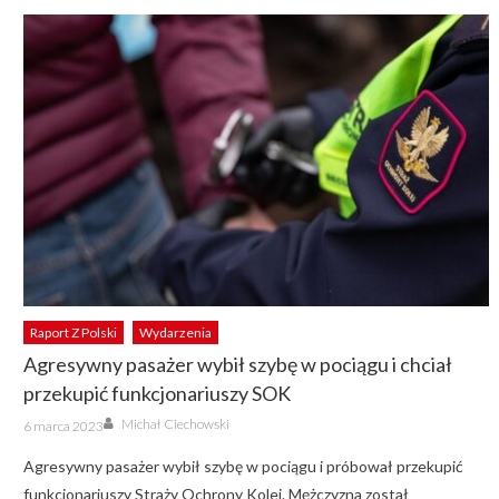
Raport Z Polski
Wydarzenia
Agresywny pasażer wybił szybę w pociągu i chciał
przekupić funkcjonariuszy SOK
Author
Posted
Michał Ciechowski
6 marca 2023
on
Agresywny pasażer wybił szybę w pociągu i próbował przekupić
funkcjonariuszy Straży Ochrony Kolei. Mężczyzna został