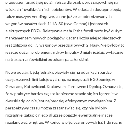
przestrzeni znajdą się po 2 miejsca dla osób poruszających się na
wózkach inwalidzkich i ich opiekunów. W składach dostępne będą
także maszyny vendingowe, znane już ze zmodernizowanych
wagonów pasażerskich 111A-30 (tzw. Combo) i jednostek
elektrycznych ED74. Relatywnie mała liczba foteli może być dużym
mankamentem nowych pociągów. Łączna liczba miejsc siedzących
jest zbliżona do… 3 wagonów przedziałowych 2. klasy. Nie byłoby to
jeszcze dużym problemem, gdyby Impulsy 3 miały jeździć wyłącznie
na trasach z niewielkimi potokami pasażerskimi.
Nowe pociągi będą jednak pojawiały się na odcinkach bardzo
uczęszczanych linii kolejowych, np. na magistrali E 30 pomiędzy
Gliwicami, Katowicami, Krakowem, Tarnowem i Dębicą. Oznacza to,
że w praktyce bardzo często konieczne stanie się ich łączenie w
dwuskłady, co nie jest najbardziej efektywnym rozwiązaniem. Z
perspektywy czasu można zastanawiać się, czy nie byłoby
rozsądniej zakupić nieco dłuższe pojazdy, ewentualnie inaczej
rozplanować wnętrze. W końcu w pięcioczłonowych EZT do ruchu