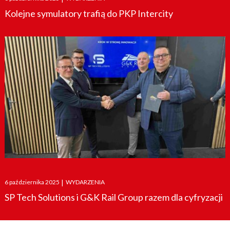
on
Kolejne symulatory trafią do PKP Intercity
Posted
6 października 2025
|
WYDARZENIA
on
SP Tech Solutions i G&K Rail Group razem dla cyfryzacji