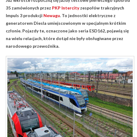
Już wkrótce rozpoczną się jazdy testowe pierwszego spośród
35 zamówionych przez
PKP Intercity
zespołów trakcyjnych
Impuls 3 produkcji
Newagu
. To jednostki elektryczne z
generatorem Diesla umiejscowionym w specjalnym krótkim
członie. Pojazdy te, oznaczone jako seria ESD162, pojawią się
na wielu relacjach, które dotąd nie były obsługiwane przez
narodowego przewoźnika.