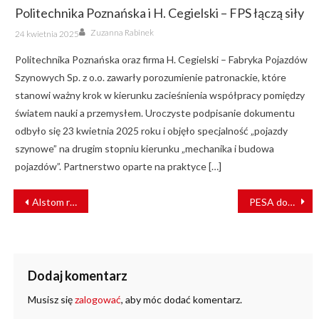
Politechnika Poznańska i H. Cegielski – FPS łączą siły
Author
Posted
Zuzanna Rabinek
24 kwietnia 2025
on
Politechnika Poznańska oraz firma H. Cegielski – Fabryka Pojazdów
Szynowych Sp. z o.o. zawarły porozumienie patronackie, które
stanowi ważny krok w kierunku zacieśnienia współpracy pomiędzy
światem nauki a przemysłem. Uroczyste podpisanie dokumentu
odbyło się 23 kwietnia 2025 roku i objęło specjalność „pojazdy
szynowe” na drugim stopniu kierunku „mechanika i budowa
pojazdów”. Partnerstwo oparte na praktyce […]
NAWIGACJA
Alstom realizuje testy nowej technologii AI
PESA dostarczy 22 nowe elektryki dla POLREGIO
WPISU
Dodaj komentarz
Musisz się
zalogować
, aby móc dodać komentarz.