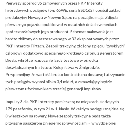
Pierwszy spośród 35 zamówionych przez PKP Intercity
hybrydowych pociągów (typ 65WE, seria ESD162), opuścił zakład
produkcyjny Newagu w Nowym Sączu na początku maja. Zdjęcia
pierwszego pojazdu opublikował w ostatnich dniach w mediach
społecznościowych jego producent. Schemat malowania jest
bardzo zbliżony do zastosowanego w 32 eksploatowanych przez
PKP Intercity Flirtach. Zespół trakcyjny, złożony z pięciu “zwykłych”
członów i dodatkowo specjalnego krótkiego członu z generatorem
Diesla, wkrótce rozpocznie jazdy testowe w ośrodku
doświadczalnym Instytutu Kolejnictwa w Żmigrodzie.
Przypomnijmy, że wartość brutto kontraktu na dostawę i utrzymanie
tych pociągów wynosi blisko 3,4 mld zł, a zamawiający będzie
pierwszym użytkownikiem trzeciej generacji Impulsów.
Impulsy 3 dla PKP Intercity pomieszczą na miejscach siedzących
179 pasażerów, w tym 21 w 1. klasie. W każdym pociągu znajdzie się
8 wieszaków na rowery. Nowe zespoły trakcyjne będą także
przyjazne pasażerom z niepełnosprawnościami – w wydzielonej