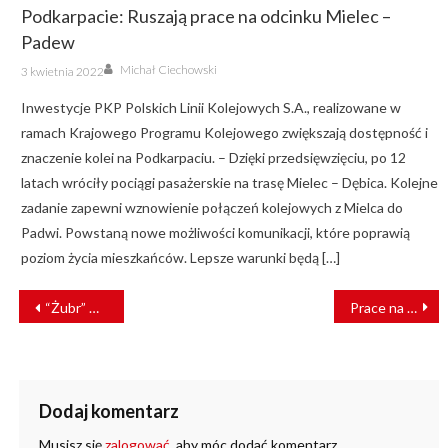
Podkarpacie: Ruszają prace na odcinku Mielec –
Padew
Author
Posted
Michał Ciechowski
3 kwietnia 2022
on
Inwestycje PKP Polskich Linii Kolejowych S.A., realizowane w
ramach Krajowego Programu Kolejowego zwiększają dostępność i
znaczenie kolei na Podkarpaciu. – Dzięki przedsięwzięciu, po 12
latach wróciły pociągi pasażerskie na trasę Mielec – Dębica. Kolejne
zadanie zapewni wznowienie połączeń kolejowych z Mielca do
Padwi. Powstaną nowe możliwości komunikacji, które poprawią
poziom życia mieszkańców. Lepsze warunki będą […]
NAWIGACJA
“Żubr” wjechał w stado żubrów
Prace na stacji Bydgoszcz Fordon nabierają tempa
WPISU
Dodaj komentarz
Musisz się
zalogować
, aby móc dodać komentarz.