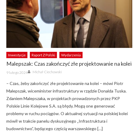
Inwestycje
Raport Z Polski
Wydarzenia
Malepszak: Czas zakończyć złe projektowanie na kolei
Author
Posted
Michał Ciechowski
9 lutego 2024
on
– Czas, żeby zakończyć złe projektowanie na kolei – mówi Piotr
Malepszak, wiceminister infrastruktury w rządzie Donalda Tuska.
Zdaniem Malepszaka, w projektach prowadzonych przez PKP
Polskie Linie Kolejowe S.A. są błędy. Mogą one generować
problemy w ruchu pociągów. O aktualnej sytuacji na polskiej kolei
mówił w trakcie panelu dyskusyjnego „Infrastruktura i
budownictwo”, będącego częścią warszawskiego […]