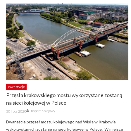
Inwestycje
Przęsła krakowskiego mostu wykorzystane zostaną
na sieci kolejowej w Polsce
Author
Posted
Raport Kolejowy
30 lipca 2020
on
Dwanaście przęseł mostu kolejowego nad Wisłą w Krakowie
wykorzystanych zostanie na sieci kolejowej w Polsce. W miejsce