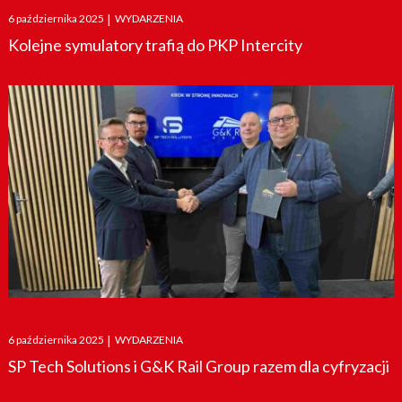
Posted
6 października 2025
|
WYDARZENIA
on
Kolejne symulatory trafią do PKP Intercity
Posted
6 października 2025
|
WYDARZENIA
on
SP Tech Solutions i G&K Rail Group razem dla cyfryzacji