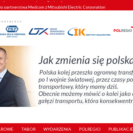
o partnerstwa Medcom z Mitsubishi Electric Corporation
tnerem „Lata na Dolnym Śląsku”. We Wrocławiu rusza weekend pełen reg
pomorskie znów szuka dostawcy nowych EZT
ach kolejowych w północnej Wielkopolsce. Łatwiejsze dojazdy do pracy i 
nuje nowe standardy kategoryzacji dworców
AROWE
TABOR
WYDARZENIA
POLREGIO
PUBLIKACJE