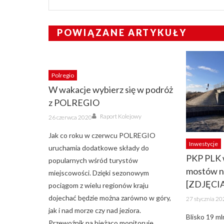
POWIĄZANE ARTYKUŁY
Polregio
W wakacje wybierz się w podróż
z POLREGIO
Author
Posted
Raport Kolejowy
26 czerwca 2020
on
Jak co roku w czerwcu POLREGIO
Inwestycje
uruchamia dodatkowe składy do
PKP PLK 
popularnych wśród turystów
mostów n
miejscowości. Dzięki sezonowym
[ZDJĘCI
pociągom z wielu regionów kraju
Posted
dojechać będzie można zarówno w góry,
27 stycznia 2
on
jak i nad morze czy nad jeziora.
Blisko 19 m
Przewoźnik na bieżąco monitoruje