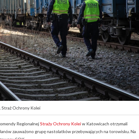
. Straż Ochrony Kolei
 Komendy Regionalnej
Straży Ochrony Kolei
w Katowicach otrzymali
e Janów zauważono grupę nastolatków przebywających na torowisku. Na