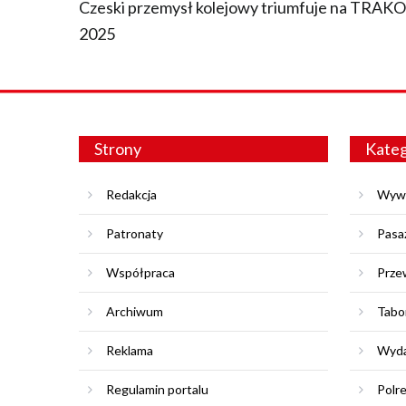
Czeski przemysł kolejowy triumfuje na TRAK
2025
Strony
Kateg
Redakcja
Wyw
Patronaty
Pasa
Współpraca
Prze
Archiwum
Tabo
Reklama
Wyda
Regulamin portalu
Polr