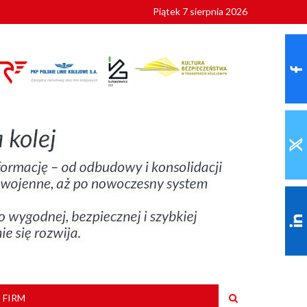
Piątek 7 sierpnia 2026
ionalnych
szkoły
 FIRM