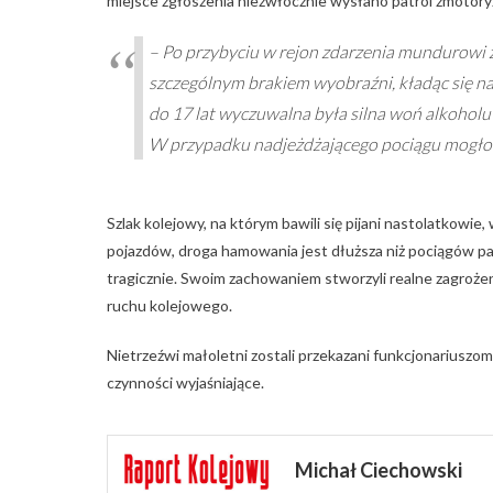
miejsce zgłoszenia niezwłocznie wysłano patrol zmoto
– Po przybyciu w rejon zdarzenia mundurowi z
szczególnym brakiem wyobraźni, kładąc się n
do 17 lat wyczuwalna była silna woń alkoho
W przypadku nadjeżdżającego pociągu mogło t
Szlak kolejowy, na którym bawili się pijani nastolatkowi
pojazdów, droga hamowania jest dłuższa niż pociągów pa
tragicznie. Swoim zachowaniem stworzyli realne zagrożeni
ruchu kolejowego.
Nietrzeźwi małoletni zostali przekazani funkcjonariuszo
czynności wyjaśniające.
Michał Ciechowski