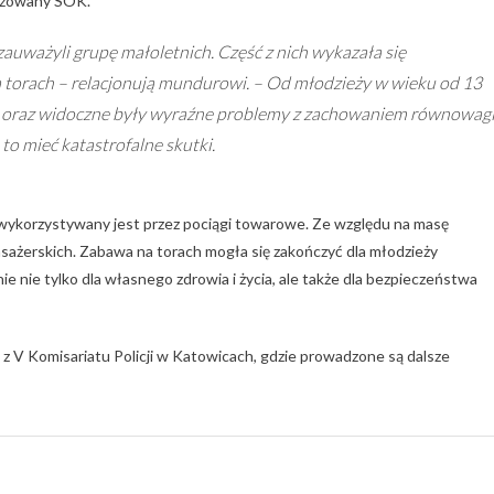
ryzowany SOK.
auważyli grupę małoletnich. Część z nich wykazała się
a torach – relacjonują mundurowi. – Od młodzieży w wieku od 13
lu oraz widoczne były wyraźne problemy z zachowaniem równowagi
o mieć katastrofalne skutki.
e, wykorzystywany jest przez pociągi towarowe. Ze względu na masę
sażerskich. Zabawa na torach mogła się zakończyć dla młodzieży
e nie tylko dla własnego zdrowia i życia, ale także dla bezpieczeństwa
m z V Komisariatu Policji w Katowicach, gdzie prowadzone są dalsze