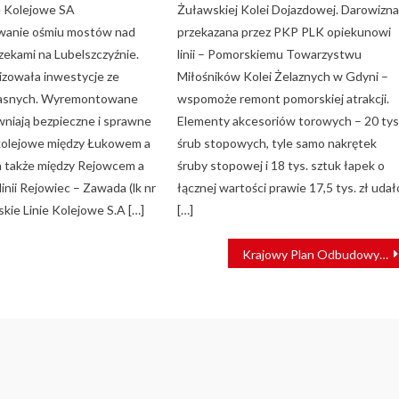
ie Kolejowe SA
Żuławskiej Kolei Dojazdowej. Darowizna
anie ośmiu mostów nad
przekazana przez PKP PLK opiekunowi
zekami na Lubelszczyźnie.
linii – Pomorskiemu Towarzystwu
lizowała inwestycje ze
Miłośników Kolei Żelaznych w Gdyni –
asnych. Wyremontowane
wspomoże remont pomorskiej atrakcji.
niają bezpieczne i sprawne
Elementy akcesoriów torowych – 20 tys
kolejowe między Łukowem a
śrub stopowych, tyle samo nakrętek
 także między Rejowcem a
śruby stopowej i 18 tys. sztuk łapek o
inii Rejowiec – Zawada (lk nr
łącznej wartości prawie 17,5 tys. zł udał
kie Linie Kolejowe S.A […]
[…]
Krajowy Plan Odbudowy – CUPT jako jednostka wspierająca