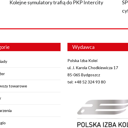
O
Kolejne symulatory trafią do PKP Intercity
SP
cy
orie
Wydawca
Polska Izba Kolei
iady
ul. J. Karola Chodkiewicza 17
żer
85-065 Bydgoszcz
tel: +48 52 324 93 80
wozy towarowe
r
rzenia
egio