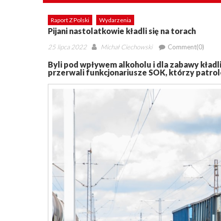
Raport Z Polski
Wydarzenia
Pijani nastolatkowie kładli się na torach
Posted
Author
25 lipca 2022
Michał Ciechowski
Comment(0)
on
Byli pod wpływem alkoholu i dla zabawy kładl
przerwali funkcjonariusze SOK, którzy patrol