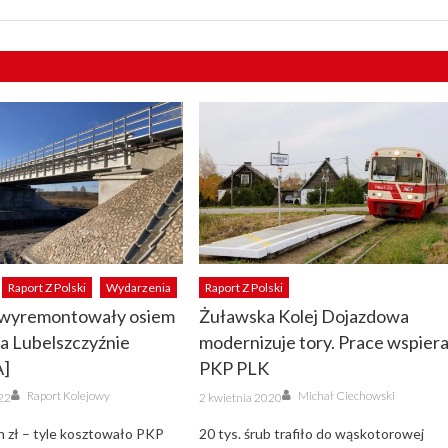
Raport Z Polski
Wydarzenia
Raport Z Polski
wyremontowały osiem
Żuławska Kolej Dojazdowa
a Lubelszczyźnie
modernizuje tory. Prace wspier
A]
PKP PLK
Author
Author
Posted
Raport Kolejowy
Michał Ciechowski
022
2 kwietnia 2020
on
ln zł – tyle kosztowało PKP
20 tys. śrub trafiło do wąskotorowej