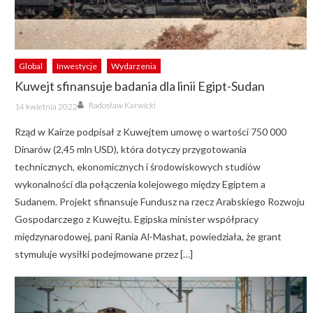
Global
Inwestycje
Wydarzenia
Kuwejt sfinansuje badania dla linii Egipt-Sudan
Author
Posted
Radosław Karwicki
14 kwietnia 2022
on
Rząd w Kairze podpisał z Kuwejtem umowę o wartości 750 000
Dinarów (2,45 mln USD), która dotyczy przygotowania
technicznych, ekonomicznych i środowiskowych studiów
wykonalności dla połączenia kolejowego między Egiptem a
Sudanem. Projekt sfinansuje Fundusz na rzecz Arabskiego Rozwoju
Gospodarczego z Kuwejtu. Egipska minister współpracy
międzynarodowej, pani Rania Al-Mashat, powiedziała, że ​​grant
stymuluje wysiłki podejmowane przez […]