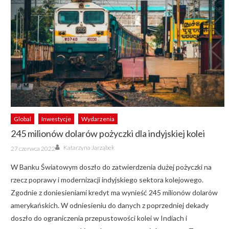
Global
Inwestycje
Wydarzenia
245 milionów dolarów pożyczki dla indyjskiej kolei
Author
Posted
Katarzyna Jarząbek
27 czerwca 2022
on
W Banku Światowym doszło do zatwierdzenia dużej pożyczki na
rzecz poprawy i modernizacji indyjskiego sektora kolejowego.
Zgodnie z doniesieniami kredyt ma wynieść 245 milionów dolarów
amerykańskich. W odniesieniu do danych z poprzedniej dekady
doszło do ograniczenia przepustowości kolei w Indiach i