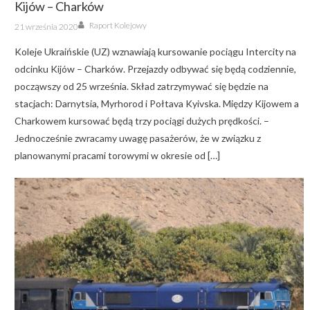
Kijów – Charków
Author
Posted
Raport Kolejowy
21 września 2020
on
Koleje Ukraińskie (UZ) wznawiają kursowanie pociągu Intercity na
odcinku Kijów – Charków. Przejazdy odbywać się będą codziennie,
począwszy od 25 września. Skład zatrzymywać się będzie na
stacjach: Darnytsia, Myrhorod i Połtava Kyivska. Między Kijowem a
Charkowem kursować będą trzy pociągi dużych prędkości. –
Jednocześnie zwracamy uwagę pasażerów, że w związku z
planowanymi pracami torowymi w okresie od […]