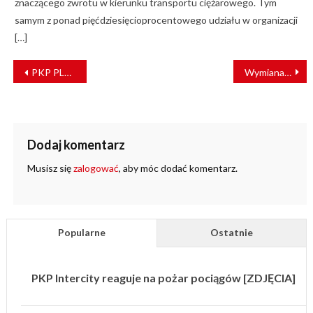
znaczącego zwrotu w kierunku transportu ciężarowego. Tym
samym z ponad pięćdziesięcioprocentowego udziału w organizacji
[…]
NAWIGACJA
PKP PLK uruchomiły nowoczesną sieć WAN
Wymiana pasażerska w Polsce w 2023 r.
WPISU
Dodaj komentarz
Musisz się
zalogować
, aby móc dodać komentarz.
Popularne
Ostatnie
PKP Intercity reaguje na pożar pociągów [ZDJĘCIA]