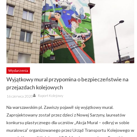
Wydarzenia
Wyjątkowy mural przypomina o bezpieczeństwie na
przejazdach kolejowych
Author
Posted
Raport Kolejowy
16 czerwca 2020
on
Na warszawskim pl. Zawiszy pojawił się wyjątkowy mural.
Zaprojektowany został przez dzieci z Nowej Sarzyny, laureatów
konkursu plastycznego dla uczniów „Akcja Mural – odkryj w sobie
muralowca” organizowanego przez Urząd Transportu Kolejowego w