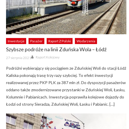
Inwestycje
Pasażer
Raport Z Polski
Wydarzenia
Szybsze podróże na linii Zduńska Wola – Łódź
Author
Posted
Raport Kolejowy
27 sierpnia 2021
on
Podróżni wybierający się pociągiem ze Zduńskiej Woli do stacji Łódź
Kaliska pokonają trasę trzy razy szybciej. To efekt inwestycji
realizowanej przez PKP PLK za 387 mln zł. Do dyspozycji pasażerów
oddano także zmodernizowane przystanki w Zduńskiej Woli, Łasku,
Kolumnie i Pabianicach. Inwestycja poprawiła kolejowe dojazdy do
Łodzi od strony Sieradza, Zduńskiej Woli, Łasku i Pabianic. […]