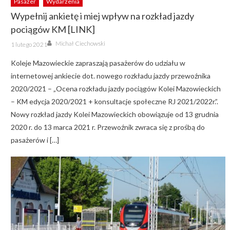
Pasażer
Wydarzenia
Wypełnij ankietę i miej wpływ na rozkład jazdy
pociągów KM [LINK]
Author
Posted
Michał Ciechowski
1 lutego 2021
on
Koleje Mazowieckie zapraszają pasażerów do udziału w
internetowej ankiecie dot. nowego rozkładu jazdy przewoźnika
2020/2021 – „Ocena rozkładu jazdy pociągów Kolei Mazowieckich
– KM edycja 2020/2021 + konsultacje społeczne RJ 2021/2022r.”.
Nowy rozkład jazdy Kolei Mazowieckich obowiązuje od 13 grudnia
2020 r. do 13 marca 2021 r. Przewoźnik zwraca się z prośbą do
pasażerów i […]