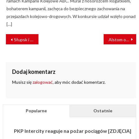
ramach Kampanii Kolejowe ABC. Mural z nosorożcem Rogatkiem,
bohaterem kampanii, zachęca do bezpiecznego zachowania na
przejazdach kolejowo-drogowych. W konkursie udział wzięło ponad
[…]
NAWIGACJA
Słupsk i okolice zyskują nowoczesną infrastrukturę kolejową
Alstom organizuje zlot pociągów na 200-lecie kolei
WPISU
Dodaj komentarz
Musisz się
zalogować
, aby móc dodać komentarz.
Popularne
Ostatnie
PKP Intercity reaguje na pożar pociągów [ZDJĘCIA]