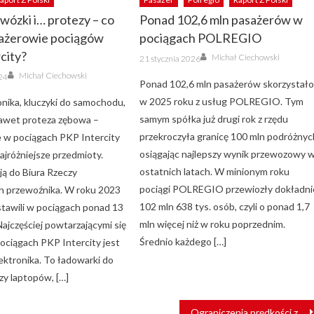
 wózki i… protezy – co
Ponad 102,6 mln pasażerów w
sażerowie pociągów
pociągach POLREGIO
city?
Author
Posted
Michał Ciechowski
21 stycznia 2026
on
Author
Michał Ciechowski
024
Ponad 102,6 mln pasażerów skorzystał
w 2025 roku z usług POLREGIO. Tym
onika, kluczyki do samochodu,
samym spółka już drugi rok z rzędu
nawet proteza zębowa –
przekroczyła granicę 100 mln podróżnyc
 w pociągach PKP Intercity
osiągając najlepszy wynik przewozowy 
ajróżniejsze przedmioty.
ostatnich latach. W minionym roku
ją do Biura Rzeczy
pociągi POLREGIO przewiozły dokładni
h przewoźnika. W roku 2023
102 mln 638 tys. osób, czyli o ponad 1,7
stawili w pociągach ponad 13
mln więcej niż w roku poprzednim.
 Najczęściej powtarzającymi się
Średnio każdego […]
ociągach PKP Intercity jest
ektronika. To ładowarki do
zy laptopów, […]
Ograniczenia prędkości znikną. Trwają prace na kolejowej towarowej obwodnicy Bydgoszczy