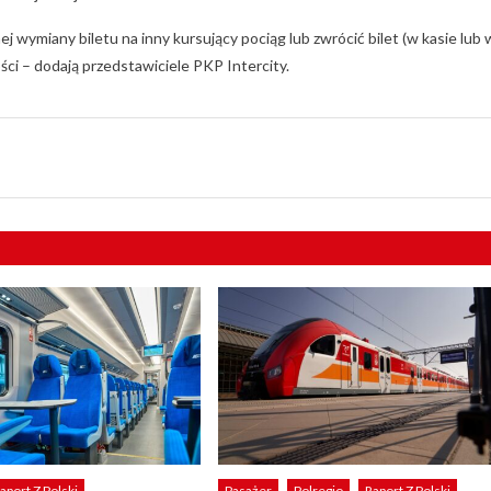
 wymiany biletu na inny kursujący pociąg lub zwrócić bilet (w kasie lub 
ści – dodają przedstawiciele PKP Intercity.
aport Z Polski
Pasażer
Polregio
Raport Z Polski