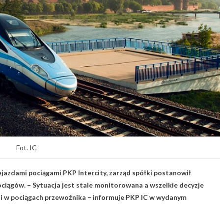
Fot. IC
ejazdami pociągami PKP Intercity, zarząd spółki postanowił
iągów. – Sytuacja jest stale monitorowana a wszelkie decyzje
ji w pociągach przewoźnika – informuje PKP IC w wydanym