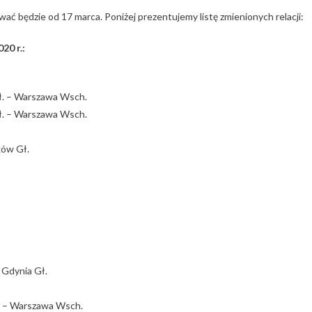
ć będzie od 17 marca. Poniżej prezentujemy listę zmienionych relacji:
20 r.:
ł. – Warszawa Wsch.
ł. – Warszawa Wsch.
ków Gł.
 Gdynia Gł.
. – Warszawa Wsch.