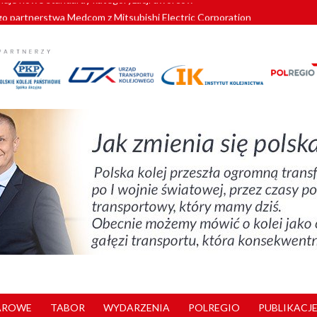
o partnerstwa Medcom z Mitsubishi Electric Corporation
tnerem „Lata na Dolnym Śląsku”. We Wrocławiu rusza weekend pełen reg
pomorskie znów szuka dostawcy nowych EZT
ach kolejowych w północnej Wielkopolsce. Łatwiejsze dojazdy do pracy i 
nuje nowe standardy kategoryzacji dworców
AROWE
TABOR
WYDARZENIA
POLREGIO
PUBLIKACJE