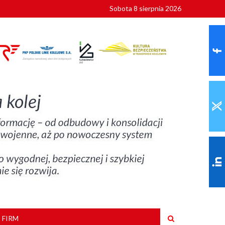
Sobota 8 sierpnia 2026
ionalnych
szkoły
 FIRM