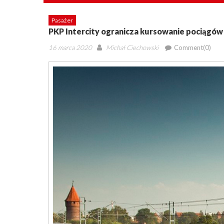
Pasażer
PKP Intercity ogranicza kursowanie pociągów
Posted
Author
16 marca 2020
Michał Ciechowski
Comment(0)
on