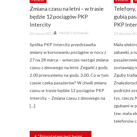
Zmiana czasu na letni – w trasie
Telefony,
będzie 12 pociągów PKP
gubią pa
Intercity
PKP Inter
Author
Posted
Posted
Michał Ciechowski
24 marca 2021
25 stycznia 2
on
on
Spółka PKP Intercity przedstawiła
Mała elektr
zmiany w kursowaniu pociągów w nocy z
zabawki, a 
27 na 28 marca – wówczas nastąpi zmiana
pasażerowie
czasu z zimowego na letni. Zegarki z godz.
zostawiają n
2.00 przesuniemy na godz. 3.00. Co w tym
Zguby trafia
czasie czeka pasażerów? W chwili zmiany
Znalezionyc
czasu w trasie będzie 12 pociągów PKP
podróżni zo
Intercity. – Zmiana czasu z zimowego na
tys. rzeczy.
[…]
zgubami w p
tzw. mała el
telefonów c
NAWIGACJA
“Priorytetem jest bezpieczeństwo”. W kujawsko-pomorskim opracowywany jest nowy rozkład jazdy pociągów