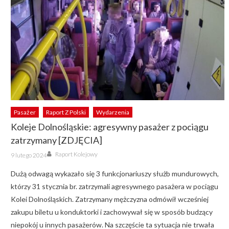
Pasażer
Raport Z Polski
Wydarzenia
Koleje Dolnośląskie: agresywny pasażer z pociągu
zatrzymany [ZDJĘCIA]
Author
Posted
Raport Kolejowy
9 lutego 2024
on
Dużą odwagą wykazało się 3 funkcjonariuszy służb mundurowych,
którzy 31 stycznia br. zatrzymali agresywnego pasażera w pociągu
Kolei Dolnośląskich. Zatrzymany mężczyzna odmówił wcześniej
zakupu biletu u konduktorki i zachowywał się w sposób budzący
niepokój u innych pasażerów. Na szczęście ta sytuacja nie trwała