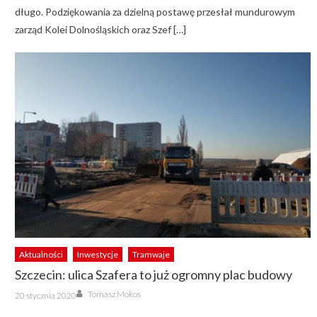
długo. Podziękowania za dzielną postawę przesłał mundurowym
zarząd Kolei Dolnośląskich oraz Szef […]
Aktualności
Inwestycje
Tramwaje
Szczecin: ulica Szafera to już ogromny plac budowy
Author
Posted
Tomasz Mokos
20 stycznia 2020
on