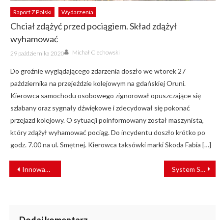
Raport Z Polski
Wydarzenia
Chciał zdążyć przed pociągiem. Skład zdążył
wyhamować
Author
Posted
Michał Ciechowski
29 października 2020
on
Do groźnie wyglądającego zdarzenia doszło we wtorek 27
października na przejeździe kolejowym na gdańskiej Oruni.
Kierowca samochodu osobowego zignorował opuszczające się
szlabany oraz sygnały dźwiękowe i zdecydował się pokonać
przejazd kolejowy. O sytuacji poinformowany został maszynista,
który zdążył wyhamować pociąg. Do incydentu doszło krótko po
godz. 7.00 na ul. Smętnej. Kierowca taksówki marki Skoda Fabia […]
NAWIGACJA
Innowacyjny produkt Kolejowych Zakładów Łączności uzyskał świadectwo dopuszczenia!
System SAP TMS usprawni działania PKP CARGO S.A.
WPISU