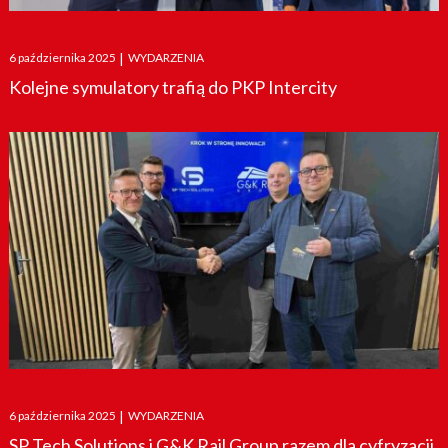
Posted
6 października 2025
|
WYDARZENIA
on
Kolejne symulatory trafią do PKP Intercity
Posted
6 października 2025
|
WYDARZENIA
on
SP Tech Solutions i G&K Rail Group razem dla cyfryzacji