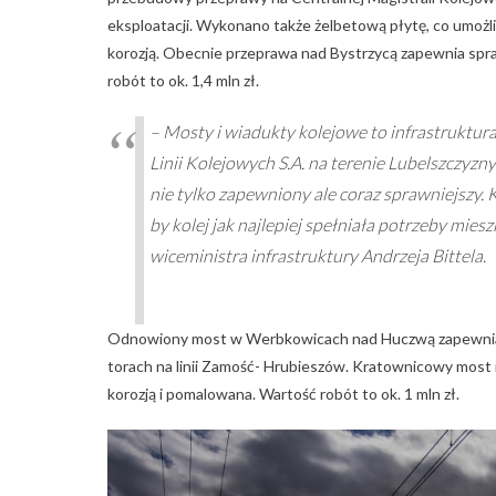
eksploatacji. Wykonano także żelbetową płytę, co umożl
korozją. Obecnie przeprawa nad Bystrzycą zapewnia spra
robót to ok. 1,4 mln zł.
– Mosty i wiadukty kolejowe to infrastruktur
Linii Kolejowych S.A. na terenie Lubelszczyzn
nie tylko zapewniony ale coraz sprawniejszy.
by kolej jak najlepiej spełniała potrzeby mies
wiceministra infrastruktury Andrzeja Bittela.
Odnowiony most w Werbkowicach nad Huczwą zapewnia o
torach na linii Zamość- Hrubieszów. Kratownicowy most 
korozją i pomalowana. Wartość robót to ok. 1 mln zł.