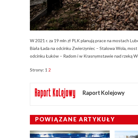
W 2021 r. za 19 mln zł PLK planują prace na mostach Lu
Biała Łada na odcinku Zwierzyniec – Stalowa Wola, most
odcinku Łuków – Radom i w Krasnymstawie nad rzeką W
Strony:
1
2
Raport Kolejowy
POWIĄZANE ARTYKUŁY