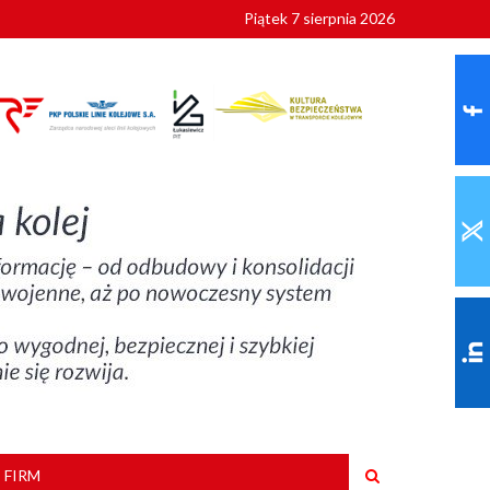
Piątek 7 sierpnia 2026
ionalnych
szkoły
 FIRM