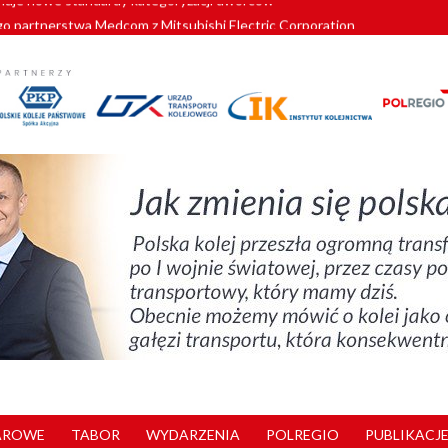
o partnerstwa Medcom z Mitsubishi Electric Corporation
tnerem „Lata na Dolnym Śląsku”. We Wrocławiu rusza weekend pełen reg
pomorskie znów szuka dostawcy nowych EZT
ach kolejowych w północnej Wielkopolsce. Łatwiejsze dojazdy do pracy i 
nuje nowe standardy kategoryzacji dworców
AROWE
TABOR
WYDARZENIA
POLREGIO
PUBLIKACJE