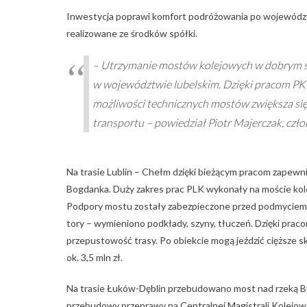
Inwestycja poprawi komfort podróżowania po województ
realizowane ze środków spółki.
– Utrzymanie mostów kolejowych w dobrym st
w województwie lubelskim. Dzięki pracom PKP 
możliwości technicznych mostów zwiększa się r
transportu – powiedział Piotr Majerczak, czło
Na trasie Lublin – Chełm dzięki bieżącym pracom zapew
Bogdanka. Duży zakres prac PLK wykonały na moście kol
Podpory mostu zostały zabezpieczone przed podmyciem
tory – wymieniono podkłady, szyny, tłuczeń. Dzięki praco
przepustowość trasy. Po obiekcie mogą jeździć cięższe s
ok. 3,5 mln zł.
Na trasie Łuków-Dęblin przebudowano most nad rzeką By
przebudowy przeprawy na Centralnej Magistrali Kolejowe