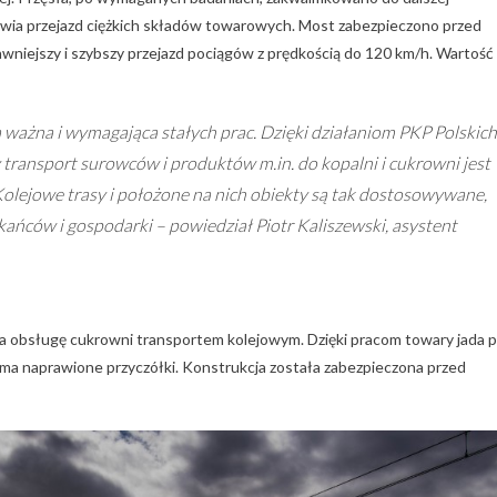
iwia przejazd ciężkich składów towarowych. Most zabezpieczono przed
wniejszy i szybszy przejazd pociągów z prędkością do 120 km/h. Wartość
a ważna i wymagająca stałych prac. Dzięki działaniom PKP Polskich
y transport surowców i produktów m.in. do kopalni i cukrowni jest
 Kolejowe trasy i położone na nich obiekty są tak dostosowywane,
zkańców i gospodarki – powiedział Piotr Kaliszewski, asystent
bsługę cukrowni transportem kolejowym. Dzięki pracom towary jada 
ma naprawione przyczółki. Konstrukcja została zabezpieczona przed