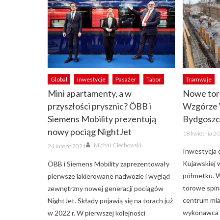
Global
Inwestycje
Pasażer
Tabor
Tramwaje
Mini apartamenty, a w
Nowe tor
przyszłości prysznic? ÖBB i
Wzgórze 
Siemens Mobility prezentują
Bydgoszc
nowy pociąg NightJet
Posted
18 kwietnia 2
on
Author
Posted
Michał Ciechowski
24 lutego 2021
on
Inwestycja 
Kujawskiej w
ÖBB i Siemens Mobility zaprezentowały
półmetku. W
pierwsze lakierowane nadwozie i wygląd
torowe spin
zewnętrzny nowej generacji pociągów
centrum mia
NightJet. Składy pojawią się na torach już
wykonawca p
w 2022 r. W pierwszej kolejności