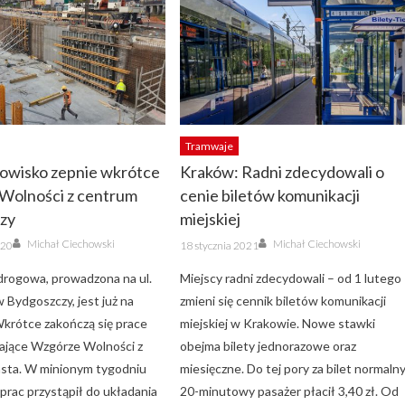
Tramwaje
owisko zepnie wkrótce
Kraków: Radni zdecydowali o
Wolności z centrum
cenie biletów komunikacji
zy
miejskiej
Author
Author
Posted
Michał Ciechowski
Michał Ciechowski
020
18 stycznia 2021
on
drogowa, prowadzona na ul.
Miejscy radni zdecydowali – od 1 lutego
 Bydgoszczy, jest już na
zmieni się cennik biletów komunikacji
krótce zakończą się prace
miejskiej w Krakowie. Nowe stawki
ające Wzgórze Wolności z
obejma bilety jednorazowe oraz
sta. W minionym tygodniu
miesięczne. Do tej pory za bilet normaln
rac przystąpił do układania
20-minutowy pasażer płacił 3,40 zł. Od