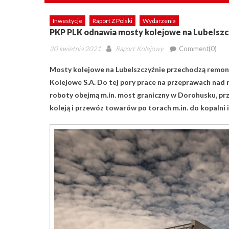
Inwestycje
Raport Z Polski
Wydarzenia
PKP PLK odnawia mosty kolejowe na Lubelszc
Posted
Author
20 kwietnia 2021
Raport Kolejowy
Comment(0)
on
Mosty kolejowe na Lubelszczyźnie przechodzą remonty
Kolejowe S.A. Do tej pory prace na przeprawach nad 
roboty obejmą m.in. most graniczny w Dorohusku, pr
koleją i przewóz towarów po torach m.in. do kopalni 