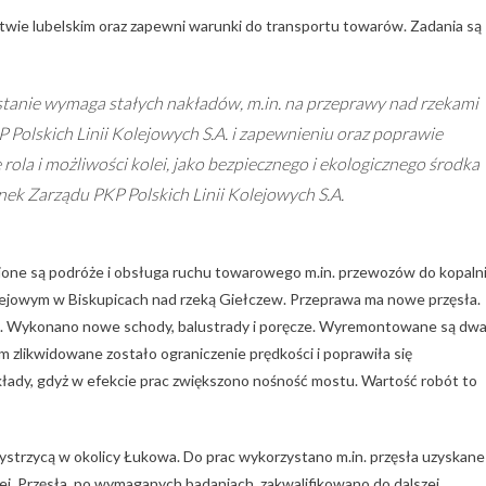
wie lubelskim oraz zapewni warunki do transportu towarów. Zadania są
anie wymaga stałych nakładów, m.in. na przeprawy nad rzekami
Polskich Linii Kolejowych S.A. i zapewnieniu oraz poprawie
ola i możliwości kolei, jako bezpiecznego i ekologicznego środka
nek Zarządu PKP Polskich Linii Kolejowych S.A.
nione są podróże i obsługa ruchu towarowego m.in. przewozów do kopaln
ejowym w Biskupicach nad rzeką Giełczew. Przeprawa ma nowe przęsła.
. Wykonano nowe schody, balustrady i poręcze. Wyremontowane są dw
m zlikwidowane zostało ograniczenie prędkości i poprawiła się
kłady, gdyż w efekcie prac zwiększono nośność mostu. Wartość robót to
strzycą w okolicy Łukowa. Do prac wykorzystano m.in. przęsła uzyskane
j. Przęsła, po wymaganych badaniach, zakwalifikowano do dalszej