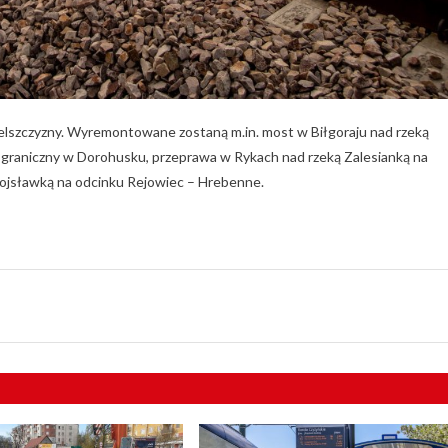
belszczyzny. Wyremontowane zostaną m.in. most w Biłgoraju nad rzeką
 graniczny w Dorohusku, przeprawa w Rykach nad rzeką Zalesianką na
ojsławką na odcinku Rejowiec – Hrebenne.