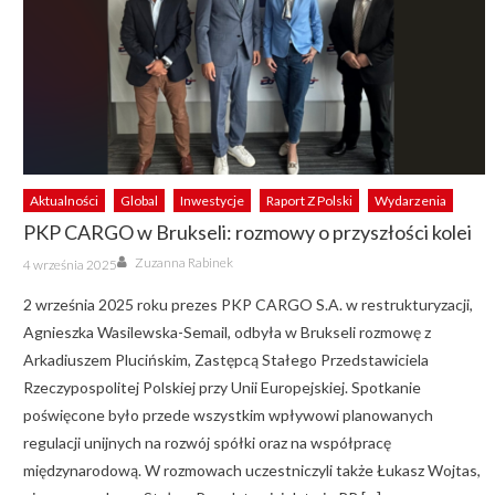
Aktualności
Global
Inwestycje
Raport Z Polski
Wydarzenia
PKP CARGO w Brukseli: rozmowy o przyszłości kolei
Author
Posted
Zuzanna Rabinek
4 września 2025
on
2 września 2025 roku prezes PKP CARGO S.A. w restrukturyzacji,
Agnieszka Wasilewska-Semail, odbyła w Brukseli rozmowę z
Arkadiuszem Plucińskim, Zastępcą Stałego Przedstawiciela
Rzeczypospolitej Polskiej przy Unii Europejskiej. Spotkanie
poświęcone było przede wszystkim wpływowi planowanych
regulacji unijnych na rozwój spółki oraz na współpracę
międzynarodową. W rozmowach uczestniczyli także Łukasz Wojtas,