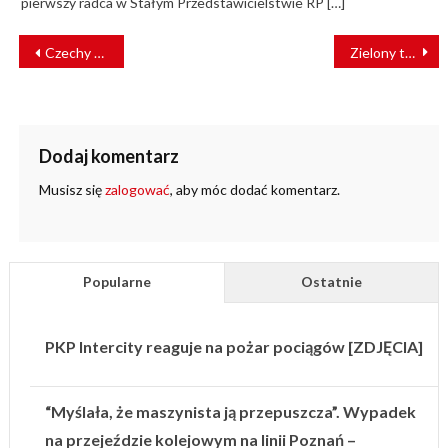
pierwszy radca w Stałym Przedstawicielstwie RP […]
NAWIGACJA
Czechy przeznaczają miliardy na inwestycje kolejowe w Brnie [WIZUALIZACJE]
Zielony transport wjeżdża na zielone torowiska
WPISU
Dodaj komentarz
Musisz się
zalogować
, aby móc dodać komentarz.
Popularne
Ostatnie
PKP Intercity reaguje na pożar pociągów [ZDJĘCIA]
“Myślała, że maszynista ją przepuszcza”. Wypadek
na przejeździe kolejowym na linii Poznań –