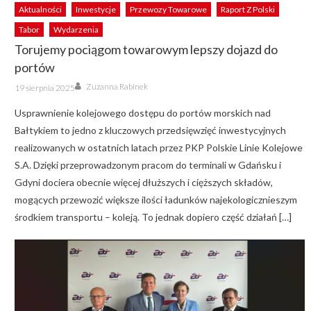
Aktualności
Inwestycje
Przewozy Towarowe
Raport Z Polski
Tabor
Wydarzenia
Torujemy pociągom towarowym lepszy dojazd do
portów
Author
Posted
Zuzanna Rabinek
19 sierpnia 2025
on
Usprawnienie kolejowego dostępu do portów morskich nad
Bałtykiem to jedno z kluczowych przedsięwzięć inwestycyjnych
realizowanych w ostatnich latach przez PKP Polskie Linie Kolejowe
S.A. Dzięki przeprowadzonym pracom do terminali w Gdańsku i
Gdyni dociera obecnie więcej dłuższych i cięższych składów,
mogących przewozić większe ilości ładunków najekologicznieszym
środkiem transportu – koleją. To jednak dopiero część działań […]