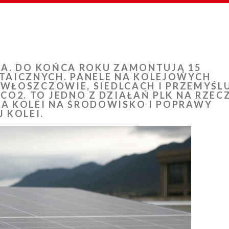
S.A. DO KOŃCA ROKU ZAMONTUJĄ 15
TAICZNYCH. PANELE NA KOLEJOWYCH
 WŁOSZCZOWIE, SIEDLCACH I PRZEMYŚL
O2. TO JEDNO Z DZIAŁAŃ PLK NA RZEC
A KOLEI NA ŚRODOWISKO I POPRAWY
 KOLEI.