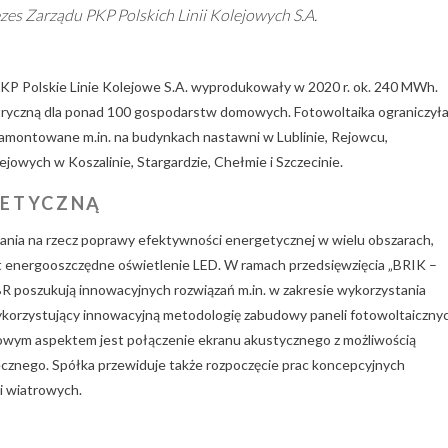
zes Zarządu PKP Polskich Linii Kolejowych S.A.
PKP Polskie Linie Kolejowe S.A. wyprodukowały w 2020 r. ok. 240 MWh.
tryczną dla ponad 100 gospodarstw domowych. Fotowoltaika ograniczył
zamontowane m.in. na budynkach nastawni w Lublinie, Rejowcu,
ejowych w Koszalinie, Stargardzie, Chełmie i Szczecinie.
GETYCZNĄ
ziałania na rzecz poprawy efektywności energetycznej w wielu obszarach,
st energooszczędne oświetlenie LED. W ramach przedsięwzięcia „BRIK –
BR poszukują innowacyjnych rozwiązań m.in. w zakresie wykorzystania
wykorzystujący innowacyjną metodologię zabudowy paneli fotowoltaiczny
zowym aspektem jest połączenie ekranu akustycznego z możliwością
ecznego. Spółka przewiduje także rozpoczęcie prac koncepcyjnych
i wiatrowych.