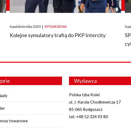
Posted
Pos
6 października 2025
|
WYDARZENIA
6 p
on
on
O
Kolejne symulatory trafią do PKP Intercity
SP
cy
orie
Wydawca
Polska Izba Kolei
iady
ul. J. Karola Chodkiewicza 17
żer
85-065 Bydgoszcz
tel: +48 52 324 93 80
wozy towarowe