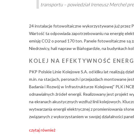
transportu – powiedział Ireneusz Merchel pre
24 instalacje fotowoltaiczne wykorzystywane już przez 
Wartość ta odpowiada zapotrzebowaniu na energię elek
emisję CO2 o ponad 170 ton. Panele fotowoltaiczne są 
Niedrzwicy, hali napraw w Białogardzie, na budynkach kol
KOLEJ NA EFEKTYWNOŚĆ ENER
PKP Polskie Linie Kolejowe S.A. od kliku lat realizują d
m.in. na stacjach, peronach i przejazdach montowane je
Badania i Rozwój w Infrastrukturze Kolejowej” PLK i NC
odnawialnych źródeł energii. Realizowany jest projekt 
na ekranach akustycznych wzdłuż linii kolejowych. Kluc
wytwarzania energii elektrycznej z promieniowania słon
związanych z wykorzystaniem w swojej działalności panel
czytaj również