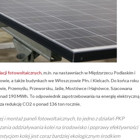
lacji fotowoltaicznych
, m.in. na nastawniach w Międzyrzecu Podlaskim i
owie, a także budynkach we Włoszczowie Płn. i Kielcach. Do końca roku
ie, Przemyślu, Przeworsku, Jaśle, Mostówce i Hajnówce. Szacowana
 ponad 190 MWh. To odpowiednik zapotrzebowania na energię elektryczną
a redukcję CO2 o ponad 136 ton rocznie.
ej i montaż paneli fotowoltaicznych, to jedno z działań PKP
iczania oddziaływania kolei na środowisko i poprawy efektywności
estycjom kolej jest coraz bardziej ekologicznym środkiem