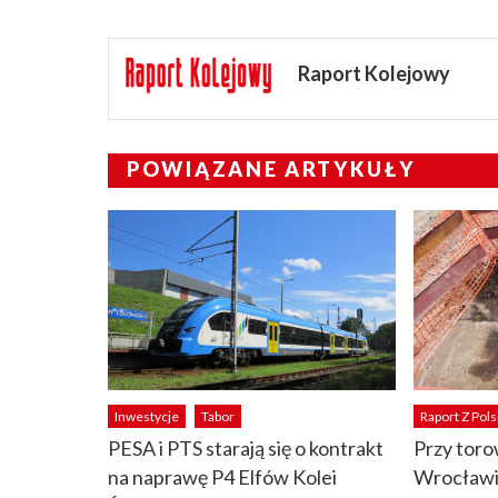
Raport Kolejowy
POWIĄZANE ARTYKUŁY
Inwestycje
Tabor
Raport Z Pols
PESA i PTS starają się o kontrakt
Przy tor
na naprawę P4 Elfów Kolei
Wrocławi