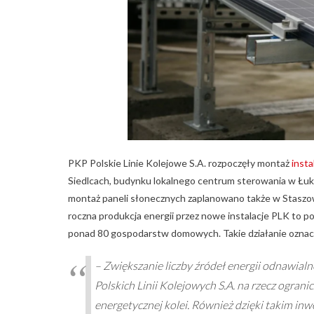
PKP Polskie Linie Kolejowe S.A. rozpoczęły montaż
insta
Siedlcach, budynku lokalnego centrum sterowania w Łuk
montaż paneli słonecznych zaplanowano także w Staszow
roczna produkcja energii przez nowe instalacje PLK to
ponad 80 gospodarstw domowych. Takie działanie oznacz
– Zwiększanie liczby źródeł energii odnawialn
Polskich Linii Kolejowych S.A. na rzecz ogran
energetycznej kolei. Również dzięki takim inw