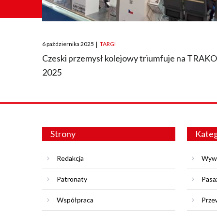
Posted
6 października 2025
|
TARGI
on
Czeski przemysł kolejowy triumfuje na TRAK
2025
Strony
Kateg
Redakcja
Wyw
Patronaty
Pasa
Współpraca
Prze