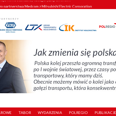
o partnerstwa Medcom z Mitsubishi Electric Corporation
tnerem „Lata na Dolnym Śląsku”. We Wrocławiu rusza weekend pełen reg
pomorskie znów szuka dostawcy nowych EZT
ach kolejowych w północnej Wielkopolsce. Łatwiejsze dojazdy do pracy i 
nuje nowe standardy kategoryzacji dworców
AROWE
TABOR
WYDARZENIA
POLREGIO
PUBLIKACJE