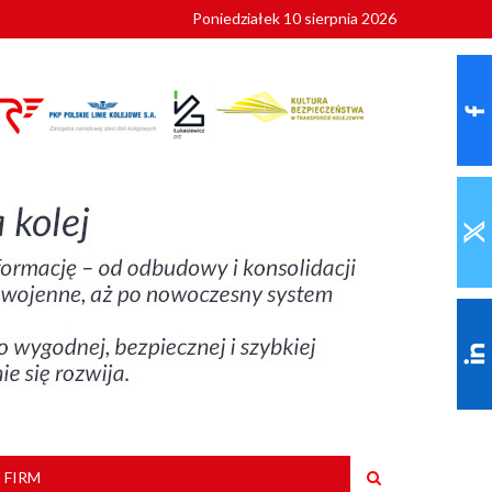
Poniedziałek 10 sierpnia 2026
ionalnych
szkoły
 FIRM