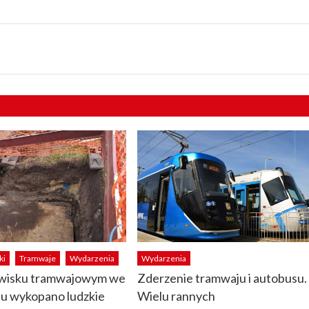
ki
Tramwaje
Wydarzenia
Wydarzenia
owisku tramwajowym we
Zderzenie tramwaju i autobusu.
u wykopano ludzkie
Wielu rannych