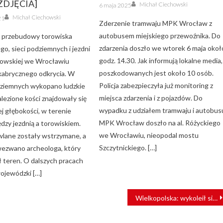
[ZDJĘCIA]
Author
Posted
Michał Ciechowski
6 maja 2025
on
Author
Michał Ciechowski
21
Zderzenie tramwaju MPK Wrocław z
autobusem miejskiego przewoźnika. Do
przebudowy torowiska
zdarzenia doszło we wtorek 6 maja okoł
o, sieci podziemnych i jezdni
godz. 14.30. Jak informują lokalne media,
akowskiej we Wrocławiu
poszkodowanych jest około 10 osób.
abrycznego odkrycia. W
Policja zabezpieczyła już monitoring z
c ziemnych wykopano ludzkie
miejsca zdarzenia i z pojazdów. Do
alezione kości znajdowały się
wypadku z udziałem tramwaju i autobus
j głębokości, w terenie
MPK Wrocław doszło na al. Różyckiego
dzy jezdnią a torowiskiem.
we Wrocławiu, nieopodal mostu
lane zostały wstrzymane, a
Szczytnickiego. […]
wezwano archeologa, który
ł teren. O dalszych pracach
ojewódzki […]
Wielkopolska: wykoleił się pociąg towarowy. Duże utrudnienia na linii