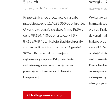
Śląskich
szczątki 
Author
Posted
Posted
Bartosz Jerzakowski
12 lipca 2023
8 września 20
on
on
Przewoźnik chce przeznaczyć na całe
Wykonawca 
przedsięwzięcie 117 028 350,00 zł brutto.
tramwajoweg
O kontrakt starają się dwie firmy: PESA z
przy ul. Kr
ceną 99.184.740,00 zł, a także PTS –
dokonał mak
87.185.948,40 zł. Koleje Śląskie określiły
trakcie pra
termin realizacji kontraktu na 31 grudnia
szczątki. Zn
2026 r. Przewoźnik oczekuje od
na dość duże
wykonawcy napraw P4 posiadania
zielonym mię
wdrożonego systemu zarządzania
Prace budow
jakością w odniesieniu do branży
na miejsce 
kolejowej […]
zabezpieczy
zdecyduje w
NAWIGACJA
Na długi weekend wyrusz z Kolejami Dolnośląskimi
WPISU