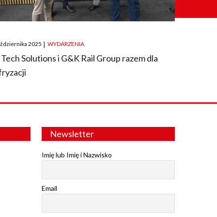
ted
aździernika 2025
|
WYDARZENIA
 Tech Solutions i G&K Rail Group razem dla
fryzacji
Newsletter
Imię lub Imię i Nazwisko
Email