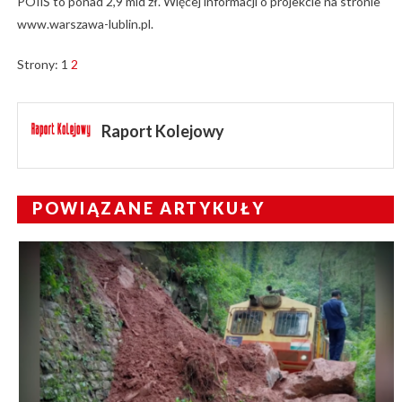
POIiŚ to ponad 2,9 mld zł. Więcej informacji o projekcie na stronie
www.warszawa-lublin.pl.
Strony:
1
2
Raport Kolejowy
POWIĄZANE ARTYKUŁY