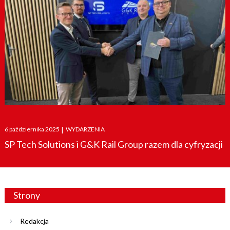
Posted
6 października 2025
|
WYDARZENIA
on
SP Tech Solutions i G&K Rail Group razem dla cyfryzacji
Strony
Redakcja