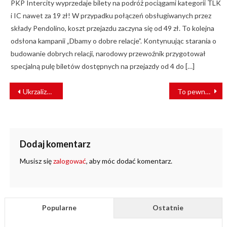
PKP Intercity wyprzedaje bilety na podróż pociągami kategorii TLK
i IC nawet za 19 zł! W przypadku połączeń obsługiwanych przez
składy Pendolino, koszt przejazdu zaczyna się od 49 zł. To kolejna
odsłona kampanii „Dbamy o dobre relacje”. Kontynuując starania o
budowanie dobrych relacji, narodowy przewoźnik przygotował
specjalną pulę biletów dostępnych na przejazdy od 4 do […]
NAWIGACJA
Ukrzaliznytsia kupi 80 nowych pociągów. Do przetargu zaprosiła producenta z Polski
To pewne! Dworzec PKP Bydgoszcz Główna będzie miał patrona
WPISU
Dodaj komentarz
Musisz się
zalogować
, aby móc dodać komentarz.
Popularne
Ostatnie