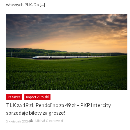
własnych PLK. Do […]
Pasażer
Raport Z Polski
TLK za 19 zł, Pendolino za 49 zł – PKP Intercity
sprzedaje bilety za grosze!
Author
Posted
Michał Ciechowski
5 kwietnia 2024
on