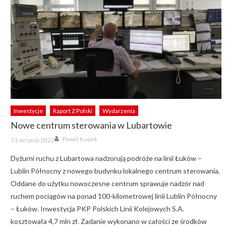
Inwestycje
Raport Z Polski
Wydarzenia
Nowe centrum sterowania w Lubartowie
Author
Posted
Paweł Kupsik
31 sierpnia 2022
on
Dyżurni ruchu z Lubartowa nadzorują podróże na linii Łuków –
Lublin Północny z nowego budynku lokalnego centrum sterowania.
Oddane do użytku nowoczesne centrum sprawuje nadzór nad
ruchem pociągów na ponad 100-kilometrowej linii Lublin Północny
– Łuków. Inwestycja PKP Polskich Linii Kolejowych S.A.
kosztowała 4,7 mln zł. Zadanie wykonano w całości ze środków