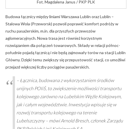
Fot. Magdalena Janus / PKP PLK
Budowa łącznicy między liniami Warszawa Lublin oraz Lublin –
Stalowa Wola (Przeworsk) pozwoli poprawić komfort podróży w
ruchu pasażerskim, m.in. dla przyszłych przewozów
aglomeracyjnych. Nowa trasa jest również korzystnym
rozwiązaniem dla połączeń towarowych. Składy w relacji północ-
południe pojadą łącznicą i nie będą zajmowały torów na stacji Lublin
Główny. Dzięki temu zwiększy się przepustowość stacji, co umożliwi
przejazd większej liczby pociągów pasażerskich.
– Łącznica, budowana z wykorzystaniem środków
unijnych POIiŚ, to zwiększenie możliwości transportu
kolejowego zarówno na Lubelskim Węźle Kolejowym,
jak i całym województwie. Inwestycja wpisuje się w
rozwój transportu kolejowego na terenie
Lubelszczyzny – mówi Arnold Bresch, członek Zarządu
PKP Polskich Linii Kolejowych S.A.