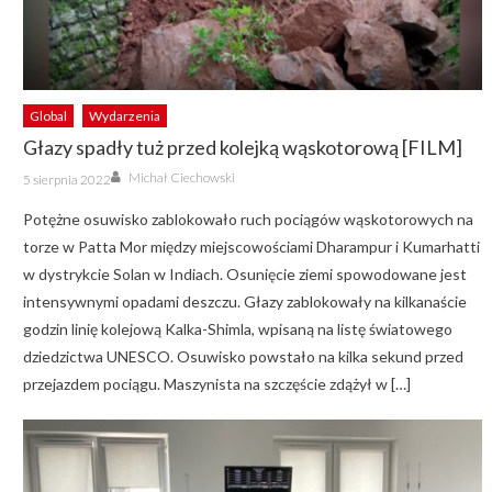
Global
Wydarzenia
Głazy spadły tuż przed kolejką wąskotorową [FILM]
Author
Posted
Michał Ciechowski
5 sierpnia 2022
on
Potężne osuwisko zablokowało ruch pociągów wąskotorowych na
torze w Patta Mor między miejscowościami Dharampur i Kumarhatti
w dystrykcie Solan w Indiach. Osunięcie ziemi spowodowane jest
intensywnymi opadami deszczu. Głazy zablokowały na kilkanaście
godzin linię kolejową Kalka-Shimla, wpisaną na listę światowego
dziedzictwa UNESCO. Osuwisko powstało na kilka sekund przed
przejazdem pociągu. Maszynista na szczęście zdążył w […]