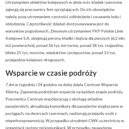
Utrzymaniem obiektów kolejowych w zimie m.in. kładek i peronów
zajmują się pracownicy firm sprzątających. Do ich obowiązków
należy, poza utrzymaniem czystości, odśnieżanie i usuwanie lodu i
oblodzenia. Częstotliwość działań dostosowywana jest do
warunków pogodowych. Zimowym utrzymaniem PKP Polskie Linie
Kolejowe S.A. obejmują perony, kładki i dojścia dla pieszych (6,2 mln
m2 powierzchni), ponad 36 tys. km torów, ponad 38 tys. rozjazdów,
blisko 25 tys. mostów, wiaduktów i przepustów, ponad 13 tys.
przejazdów kolejowo-drogowych.
Wsparcie w czasie podróży
7 dni w tygodniu i 24 godziny na dobę działa Centrum Wsparcia
Klienta. Zapewnia podróżnym wsparcie na każdym etapie podróży.
Pracownicy Centrum współpracują z obsługą składów
pasażerskich, aktualizują komunikaty dla pasażerów wygłaszane w
pociągach, na dworcach i peronach, nadzorują przejazdy osób z
niepełnosprawnością. W przypadku utrudnień CWK uczestniczy w
organizacji zastępczej komunikacji. W przypadku zauważenia