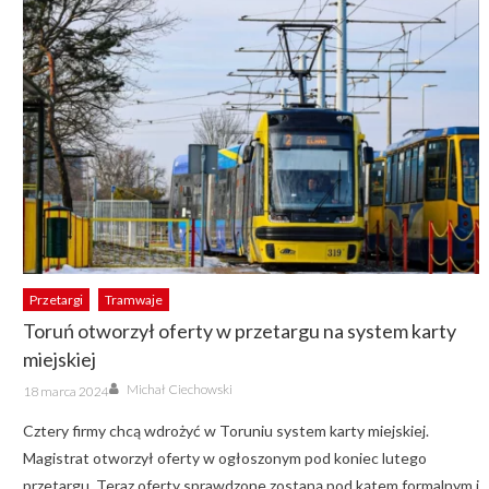
Przetargi
Tramwaje
Toruń otworzył oferty w przetargu na system karty
miejskiej
Author
Posted
Michał Ciechowski
18 marca 2024
on
Cztery firmy chcą wdrożyć w Toruniu system karty miejskiej.
Magistrat otworzył oferty w ogłoszonym pod koniec lutego
przetargu. Teraz oferty sprawdzone zostaną pod kątem formalnym i