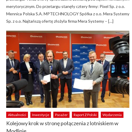
merytorycznym. Do przetargu stanęły cztery firmy: Pixel Sp. z o.o.
Mennica Polska S.A. MPTECHNOLOGY Spółka z o.o. Mera Systemy
Sp. z o.o. Najtańszą ofertę złożyła firma Mera Systemy – […]
Aktualności
Inwestycje
Pasażer
Raport Z Polski
Wydarzenia
Kolejowy krok w stronę połączenia z lotniskiem w
Modlinie