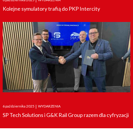
|
on
Kolejne symulatory trafią do PKP Intercity
Posted
6 października 2025
|
WYDARZENIA
on
SP Tech Solutions i G&K Rail Group razem dla cyfryzacji