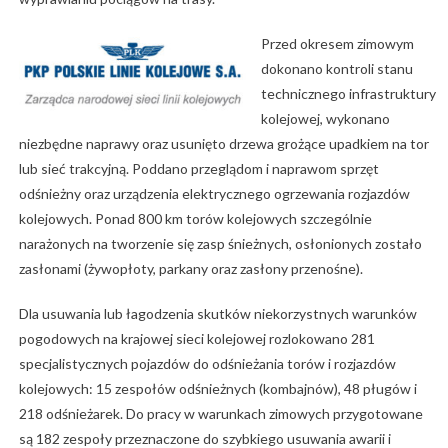
Przed okresem zimowym
dokonano kontroli stanu
technicznego infrastruktury
kolejowej, wykonano
niezbędne naprawy oraz usunięto drzewa grożące upadkiem na tor
lub sieć trakcyjną. Poddano przeglądom i naprawom sprzęt
odśnieżny oraz urządzenia elektrycznego ogrzewania rozjazdów
kolejowych. Ponad 800 km torów kolejowych szczególnie
narażonych na tworzenie się zasp śnieżnych, osłonionych zostało
zasłonami (żywopłoty, parkany oraz zasłony przenośne).
Dla usuwania lub łagodzenia skutków niekorzystnych warunków
pogodowych na krajowej sieci kolejowej rozlokowano 281
specjalistycznych pojazdów do odśnieżania torów i rozjazdów
kolejowych: 15 zespołów odśnieżnych (kombajnów), 48 pługów i
218 odśnieżarek. Do pracy w warunkach zimowych przygotowane
są 182 zespoły przeznaczone do szybkiego usuwania awarii i