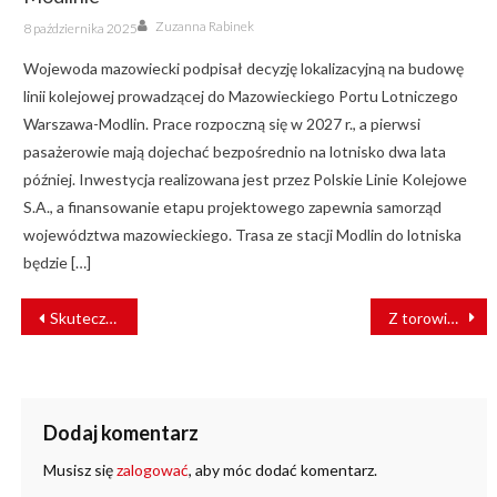
Author
Posted
Zuzanna Rabinek
8 października 2025
on
Wojewoda mazowiecki podpisał decyzję lokalizacyjną na budowę
linii kolejowej prowadzącej do Mazowieckiego Portu Lotniczego
Warszawa-Modlin. Prace rozpoczną się w 2027 r., a pierwsi
pasażerowie mają dojechać bezpośrednio na lotnisko dwa lata
później. Inwestycja realizowana jest przez Polskie Linie Kolejowe
S.A., a finansowanie etapu projektowego zapewnia samorząd
województwa mazowieckiego. Trasa ze stacji Modlin do lotniska
będzie […]
NAWIGACJA
Skuteczna ewolucja – rozmowa z Emilią Oleksiak, p.o. Dyrektora Stacji Muzeum
Z torowiska na papier – SiXi autorką zimowej okładki “Raport Tramwajowy”
WPISU
Dodaj komentarz
Musisz się
zalogować
, aby móc dodać komentarz.