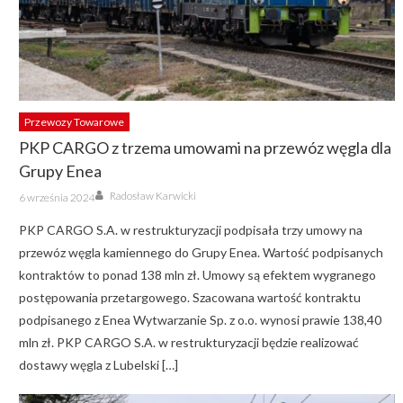
Przewozy Towarowe
PKP CARGO z trzema umowami na przewóz węgla dla
Grupy Enea
Author
Posted
Radosław Karwicki
6 września 2024
on
PKP CARGO S.A. w restrukturyzacji podpisała trzy umowy na
przewóz węgla kamiennego do Grupy Enea. Wartość podpisanych
kontraktów to ponad 138 mln zł. Umowy są efektem wygranego
postępowania przetargowego. Szacowana wartość kontraktu
podpisanego z Enea Wytwarzanie Sp. z o.o. wynosi prawie 138,40
mln zł. PKP CARGO S.A. w restrukturyzacji będzie realizować
dostawy węgla z Lubelski […]