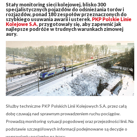
Stały monitoring sieci kolejowej, blisko 300
specjalistycznych pojazdów do odśnieżania torów i
rozjazdów, ponad 180 zespołów przeznaczonych do
szybkiego usuwania awarii i usterek.
PKP Polskie Linie
Kolejowe S.A.
przygotowały się, aby zapewnić jak
najlepsze podróże w trudnych warunkach zimowej
aury.
Służby techniczne PKP Polskich Linii Kolejowych S.A. przez całą
dobę czuwają nad sprawnym prowadzeniem ruchu pociągów.
Prowadzą monitoring sytuacji pogodowej oraz przejezdności linii. Na
podstawie szczegółowych informacji podejmowane są decyzje o
wyprawianiu pociągów na trasy.