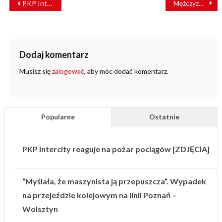
PKP Intercity zainwestuje 19 mld zł w tabor i dostęp do kolei
Mężczyzna z nożem zatrzymany na krakowskim dworcu
WPISU
Dodaj komentarz
Musisz się
zalogować
, aby móc dodać komentarz.
Popularne
Ostatnie
PKP Intercity reaguje na pożar pociągów [ZDJĘCIA]
“Myślała, że maszynista ją przepuszcza”. Wypadek
na przejeździe kolejowym na linii Poznań –
Wolsztyn