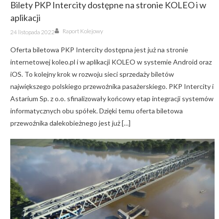
Bilety PKP Intercity dostępne na stronie KOLEO i w
aplikacji
Author
Posted
Raport Kolejowy
24 listopada 2022
on
Oferta biletowa PKP Intercity dostępna jest już na stronie
internetowej koleo.pl i w aplikacji KOLEO w systemie Android oraz
iOS. To kolejny krok w rozwoju sieci sprzedaży biletów
największego polskiego przewoźnika pasażerskiego. PKP Intercity i
Astarium Sp. z o.o. sfinalizowały końcowy etap integracji systemów
informatycznych obu spółek. Dzięki temu oferta biletowa
przewoźnika dalekobieżnego jest już […]