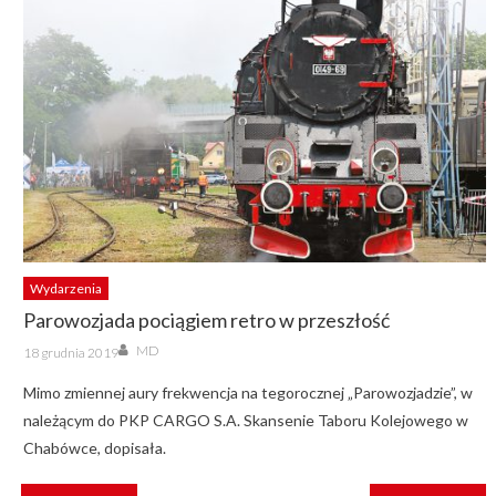
Wydarzenia
Parowozjada pociągiem retro w przeszłość
Author
Posted
MD
18 grudnia 2019
on
Mimo zmiennej aury frekwencja na tegorocznej „Parowozjadzie”, w
należącym do PKP CARGO S.A. Skansenie Taboru Kolejowego w
Chabówce, dopisała.
NAWIGACJA