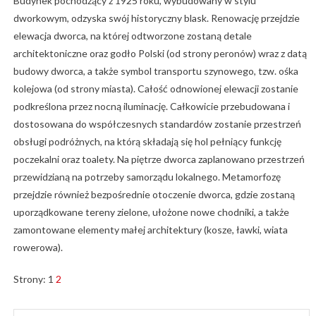
Budynek pochodzący z 1925 roku, wybudowany w stylu
dworkowym, odzyska swój historyczny blask. Renowację przejdzie
elewacja dworca, na której odtworzone zostaną detale
architektoniczne oraz godło Polski (od strony peronów) wraz z datą
budowy dworca, a także symbol transportu szynowego, tzw. ośka
kolejowa (od strony miasta). Całość odnowionej elewacji zostanie
podkreślona przez nocną iluminację. Całkowicie przebudowana i
dostosowana do współczesnych standardów zostanie przestrzeń
obsługi podróżnych, na którą składają się hol pełniący funkcję
poczekalni oraz toalety. Na piętrze dworca zaplanowano przestrzeń
przewidzianą na potrzeby samorządu lokalnego. Metamorfozę
przejdzie również bezpośrednie otoczenie dworca, gdzie zostaną
uporządkowane tereny zielone, ułożone nowe chodniki, a także
zamontowane elementy małej architektury (kosze, ławki, wiata
rowerowa).
Strony:
1
2