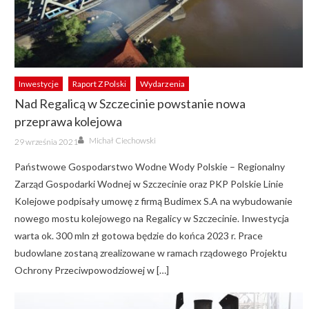
Inwestycje
Raport Z Polski
Wydarzenia
Nad Regalicą w Szczecinie powstanie nowa
przeprawa kolejowa
Author
Posted
Michał Ciechowski
29 września 2021
on
Państwowe Gospodarstwo Wodne Wody Polskie – Regionalny
Zarząd Gospodarki Wodnej w Szczecinie oraz PKP Polskie Linie
Kolejowe podpisały umowę z firmą Budimex S.A na wybudowanie
nowego mostu kolejowego na Regalicy w Szczecinie. Inwestycja
warta ok. 300 mln zł gotowa będzie do końca 2023 r. Prace
budowlane zostaną zrealizowane w ramach rządowego Projektu
Ochrony Przeciwpowodziowej w […]