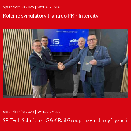
Posted
6 października 2025
|
WYDARZENIA
on
Kolejne symulatory trafią do PKP Intercity
Posted
6 października 2025
|
WYDARZENIA
on
SP Tech Solutions i G&K Rail Group razem dla cyfryzacji