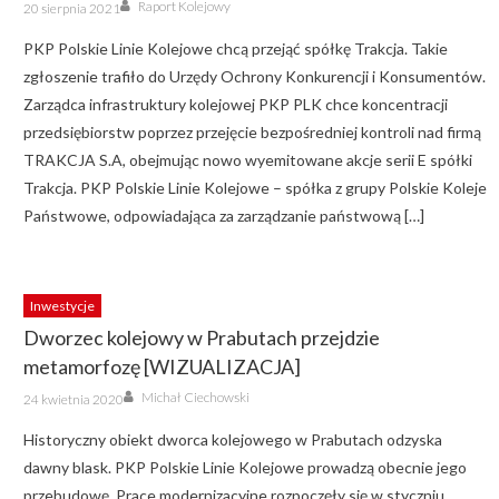
Author
Posted
Raport Kolejowy
20 sierpnia 2021
on
PKP Polskie Linie Kolejowe chcą przejąć spółkę Trakcja. Takie
zgłoszenie trafiło do Urzędy Ochrony Konkurencji i Konsumentów.
Zarządca infrastruktury kolejowej PKP PLK chce koncentracji
przedsiębiorstw poprzez przejęcie bezpośredniej kontroli nad firmą
TRAKCJA S.A, obejmując nowo wyemitowane akcje serii E spółki
Trakcja. PKP Polskie Linie Kolejowe – spółka z grupy Polskie Koleje
Państwowe, odpowiadająca za zarządzanie państwową […]
Inwestycje
Dworzec kolejowy w Prabutach przejdzie
metamorfozę [WIZUALIZACJA]
Author
Posted
Michał Ciechowski
24 kwietnia 2020
on
Historyczny obiekt dworca kolejowego w Prabutach odzyska
dawny blask. PKP Polskie Linie Kolejowe prowadzą obecnie jego
przebudowę. Prace modernizacyjne rozpoczęły się w styczniu.