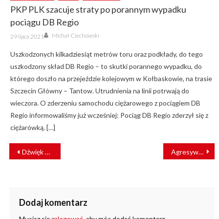
PKP PLK szacuje straty po porannym wypadku
pociągu DB Regio
Author
Posted
Michał Ciechowski
29 lipca 2021
on
Uszkodzonych kilkadziesiąt metrów toru oraz podkłady, do tego
uszkodzony skład DB Regio – to skutki porannego wypadku, do
którego doszło na przejeździe kolejowym w Kołbaskowie, na trasie
Szczecin Główny – Tantow. Utrudnienia na linii potrwają do
wieczora. O zderzeniu samochodu ciężarowego z pociągiem DB
Regio informowaliśmy już wcześniej: Pociąg DB Regio zderzył się z
ciężarówką. […]
NAWIGACJA
Dźwięk wskaże drogę. W POP ZTM działa już system nawigacyjny
Agresywni pasażerowie zaatakowali ochronę pociągu
WPISU
Dodaj komentarz
Musisz się
zalogować
, aby móc dodać komentarz.