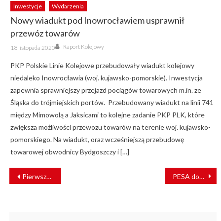
Inwestycje
Wydarzenia
Nowy wiadukt pod Inowrocławiem usprawnił
przewóz towarów
Author
Posted
Raport Kolejowy
18 listopada 2020
on
PKP Polskie Linie Kolejowe przebudowały wiadukt kolejowy
niedaleko Inowrocławia (woj. kujawsko-pomorskie). Inwestycja
zapewnia sprawniejszy przejazd pociągów towarowych m.in. ze
Śląska do trójmiejskich portów. Przebudowany wiadukt na linii 741
między Mimowolą a Jaksicami to kolejne zadanie PKP PLK, które
zwiększa możliwości przewozu towarów na terenie woj. kujawsko-
pomorskiego. Na wiadukt, oraz wcześniejszą przebudowę
towarowej obwodnicy Bydgoszczy i […]
NAWIGACJA
Pierwszy TRAMLINK wyjechał na ulice Mediolanu
PESA dostarczy nowe szynobusy dla Kolei Mazowieckich
WPISU