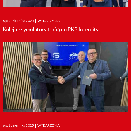
Posted
6 października 2025
|
WYDARZENIA
on
Kolejne symulatory trafią do PKP Intercity
Posted
6 października 2025
|
WYDARZENIA
on