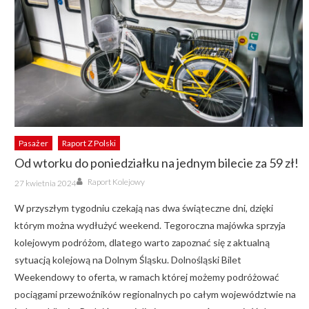
Pasażer
Raport Z Polski
Od wtorku do poniedziałku na jednym bilecie za 59 zł!
Author
Posted
Raport Kolejowy
27 kwietnia 2024
on
W przyszłym tygodniu czekają nas dwa świąteczne dni, dzięki
którym można wydłużyć weekend. Tegoroczna majówka sprzyja
kolejowym podróżom, dlatego warto zapoznać się z aktualną
sytuacją kolejową na Dolnym Śląsku. Dolnośląski Bilet
Weekendowy to oferta, w ramach której możemy podróżować
pociągami przewoźników regionalnych po całym województwie na