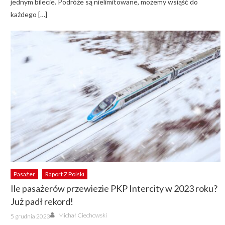
jednym bilecie. Podróże są nielimitowane, możemy wsiąść do
każdego […]
Pasażer
Raport Z Polski
Ile pasażerów przewiezie PKP Intercity w 2023 roku?
Już padł rekord!
Author
Posted
Michał Ciechowski
5 grudnia 2023
on