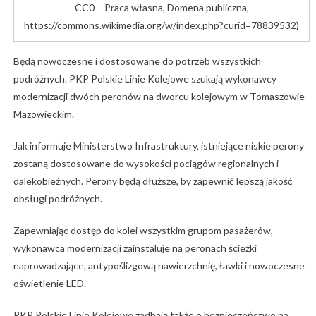
CC0 – Praca własna, Domena publiczna,
https://commons.wikimedia.org/w/index.php?curid=78839532)
Będą nowoczesne i dostosowane do potrzeb wszystkich
podróżnych. PKP Polskie Linie Kolejowe szukają wykonawcy
modernizacji dwóch peronów na dworcu kolejowym w Tomaszowie
Mazowieckim.
Jak informuje Ministerstwo Infrastruktury, istniejące niskie perony
zostaną dostosowane do wysokości pociągów regionalnych i
dalekobieżnych. Perony będą dłuższe, by zapewnić lepszą jakość
obsługi podróżnych.
Zapewniając dostęp do kolei wszystkim grupom pasażerów,
wykonawca modernizacji zainstaluje na peronach ścieżki
naprowadzające, antypoślizgową nawierzchnię, ławki i nowoczesne
oświetlenie LED.
PKP Polskie Linie Kolejowe zadbają także o bezpieczeństwo na