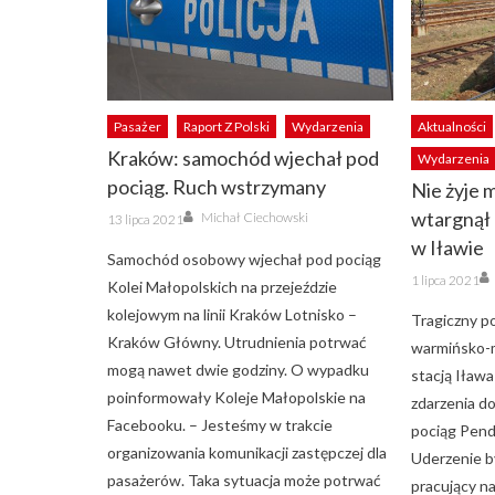
Pasażer
Raport Z Polski
Wydarzenia
Aktualności
Kraków: samochód wjechał pod
Wydarzenia
pociąg. Ruch wstrzymany
Nie żyje 
Author
Posted
wtargnął 
Michał Ciechowski
13 lipca 2021
on
w Iławie
Samochód osobowy wjechał pod pociąg
Posted
1 lipca 2021
Kolei Małopolskich na przejeździe
on
kolejowym na linii Kraków Lotnisko –
Tragiczny po
Kraków Główny. Utrudnienia potrwać
warmińsko-m
mogą nawet dwie godziny. O wypadku
stacją Iława
poinformowały Koleje Małopolskie na
zdarzenia do
Facebooku. – Jesteśmy w trakcie
pociąg Pend
organizowania komunikacji zastępczej dla
Uderzenie by
pasażerów. Taka sytuacja może potrwać
pracujący n