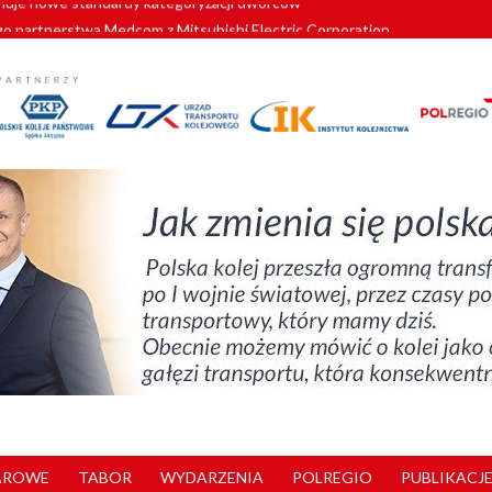
o partnerstwa Medcom z Mitsubishi Electric Corporation
tnerem „Lata na Dolnym Śląsku”. We Wrocławiu rusza weekend pełen reg
pomorskie znów szuka dostawcy nowych EZT
ach kolejowych w północnej Wielkopolsce. Łatwiejsze dojazdy do pracy i 
nuje nowe standardy kategoryzacji dworców
AROWE
TABOR
WYDARZENIA
POLREGIO
PUBLIKACJE