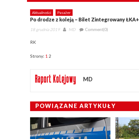
Aktualności
Pasażer
Po drodze z koleją – Bilet Zintegrowany ŁKA
Posted
Author
18 grudnia 2019
MD
Comment(0)
on
RK
Strony:
1
2
MD
POWIĄZANE ARTYKUŁY