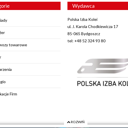
orie
Wydawca
Polska Izba Kolei
iady
ul. J. Karola Chodkiewicza 17
żer
85-065 Bydgoszcz
tel: +48 52 324 93 80
wozy towarowe
r
rzenia
egio
kacje Firm