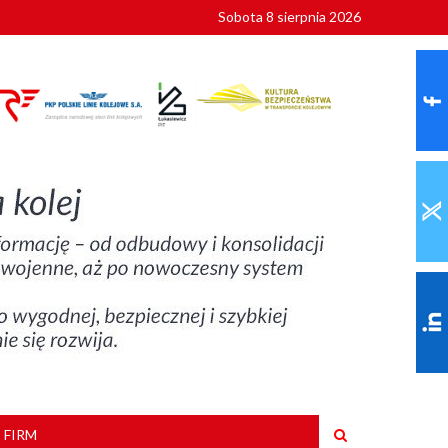
Sobota 8 sierpnia 2026
ionalnych
szkoły
 FIRM