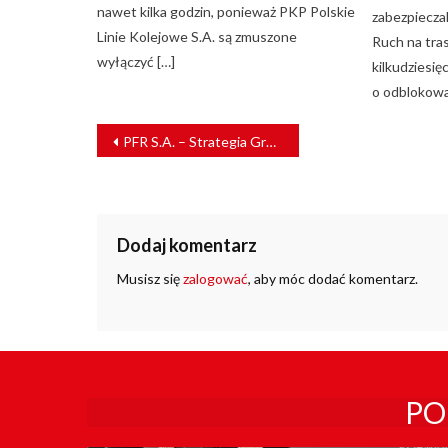
nawet kilka godzin, ponieważ PKP Polskie
zabezpieczal
Linie Kolejowe S.A. są zmuszone
Ruch na tra
wyłączyć […]
kilkudziesię
o odblokowa
NAWIGACJA
PFR S.A. – Strategia Grupy Kapitałowej na lata 2019-2021
WPISU
Dodaj komentarz
Musisz się
zalogować
, aby móc dodać komentarz.
PO