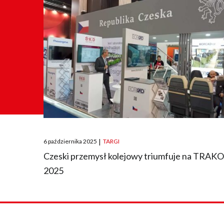
Posted
6 października 2025
|
TARGI
on
Czeski przemysł kolejowy triumfuje na TRAK
2025