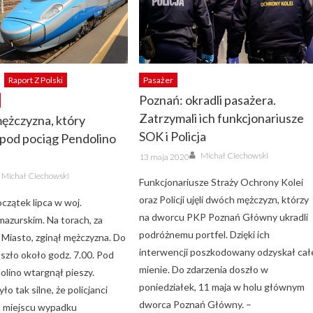
Raport Z Polski
Pasażer
Poznań: okradli pasażera.
Zatrzymali ich funkcjonariusze
mężczyzna, który
SOK i Policja
pod pociąg Pendolino
Author
Posted
Michał Ciechowski
13 maja 2020
on
Author
Michał Ciechowski
Funkcjonariusze Straży Ochrony Kolei
oraz Policji ujęli dwóch mężczyzn, którzy
czątek lipca w woj.
na dworcu PKP Poznań Główny ukradli
azurskim. Na torach, za
podróżnemu portfel. Dzięki ich
 Miasto, zginął mężczyzna. Do
interwencji poszkodowany odzyskał cał
szło około godz. 7.00. Pod
mienie. Do zdarzenia doszło w
olino wtargnął pieszy.
poniedziałek, 11 maja w holu głównym
ło tak silne, że policjanci
dworca Poznań Główny. –
a miejscu wypadku