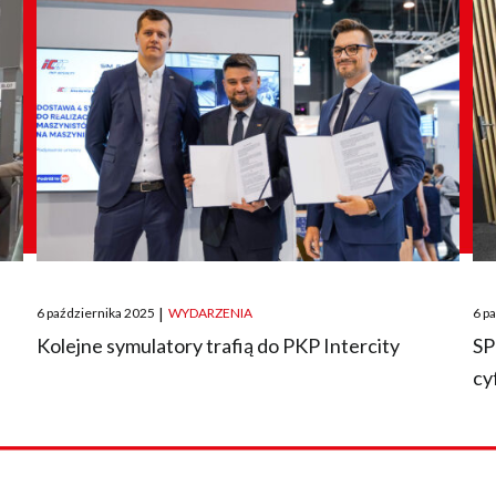
Posted
Pos
6 października 2025
|
WYDARZENIA
6 p
on
on
O
Kolejne symulatory trafią do PKP Intercity
SP
cy