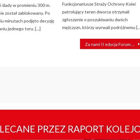
Funkcjonariusze Straży Ochrony Kolei
i ślady w promieniu 300 m.
patrolujący teren dworca otrzymali
sie został zablokowany. Po
zgłoszenie o poszukiwaniu dwóch
ciu minutach podjęto decyzję
mężczyzn, którzy wyrwali podróżnemu […
niu jednego toru. […]
Za nami II edycja Forum Wizja Rozwoju
LECANE PRZEZ RAPORT KOLEJ