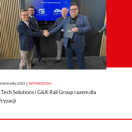
ted
aździernika 2025
|
WYDARZENIA
 Tech Solutions i G&K Rail Group razem dla
fryzacji