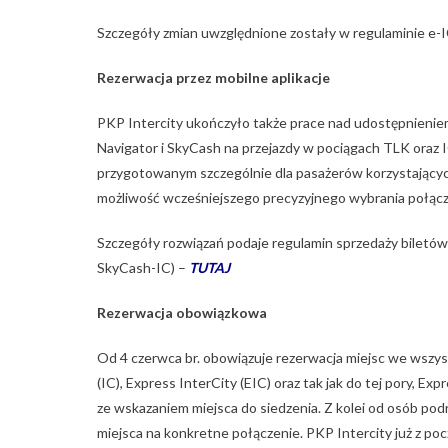
Szczegóły zmian uwzględnione zostały w regulaminie e-I
Rezerwacja przez mobilne aplikacje
PKP Intercity ukończyło także prace nad udostępnienie
Navigator i SkyCash na przejazdy w pociągach TLK oraz I
przygotowanym szczególnie dla pasażerów korzystających
możliwość wcześniejszego precyzyjnego wybrania połącz
Szczegóły rozwiązań podaje regulamin sprzedaży biletów 
SkyCash-IC) –
TUTAJ
Rezerwacja obowiązkowa
Od 4 czerwca br. obowiązuje rezerwacja miejsc we wszys
(IC), Express InterCity (EIC) oraz tak jak do tej pory, 
ze wskazaniem miejsca do siedzenia. Z kolei od osób po
miejsca na konkretne połączenie. PKP Intercity już z p