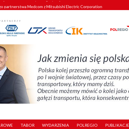
o partnerstwa Medcom z Mitsubishi Electric Corporation
tnerem „Lata na Dolnym Śląsku”. We Wrocławiu rusza weekend pełen reg
pomorskie znów szuka dostawcy nowych EZT
ach kolejowych w północnej Wielkopolsce. Łatwiejsze dojazdy do pracy i 
nuje nowe standardy kategoryzacji dworców
AROWE
TABOR
WYDARZENIA
POLREGIO
PUBLIKACJE