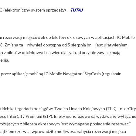
C (elektroniczny system sprzedaży) –
TUTAJ
m rezerwacji miejscówek do biletów okresowych w aplikacjach IC Mobile
C. Zmiana ta – również dostępna od 5 sierpnia br. – jest ułatwieniem
 z biletów odcinkowych, a więc dla tych, którzy nie zawsze mają
enia.
przez aplikację mobilną IC Mobile Navigator i SkyCash (regulamin
tkich kategoriach pociągów: Twoich Liniach Kolejowych (TLK), InterCity
Express InterCity Premium (EIP). Bilety jednorazowe są wydawane wyłączni
dróżujących z biletem okresowym jest wymagane posiadanie rezerwacji
oczątkiem czerwca wprowadziło możliwość nabycia rezerwacji miejsca