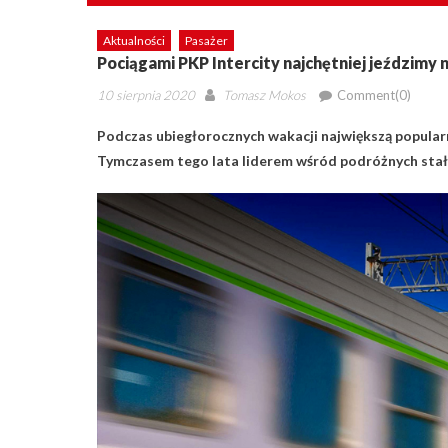
Aktualności
Pasażer
Pociągami PKP Intercity najchętniej jeździmy
Posted
Author
10 sierpnia 2020
Tomasz Mokos
Comment(0)
on
Podczas ubiegłorocznych wakacji największą popular
Tymczasem tego lata liderem wśród podróżnych stała