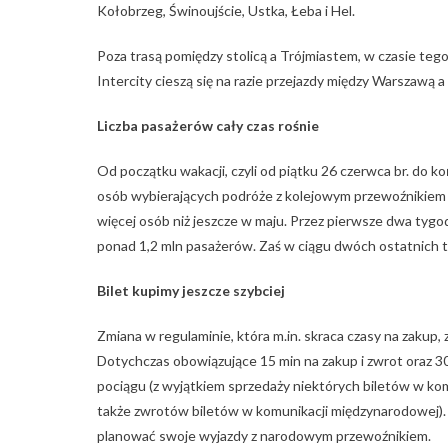
Kołobrzeg, Świnoujście, Ustka, Łeba i Hel.
Poza trasą pomiędzy stolicą a Trójmiastem, w czasie te
Intercity cieszą się na razie przejazdy między Warszaw
Liczba pasażerów cały czas rośnie
Od początku wakacji, czyli od piątku 26 czerwca br. do k
osób wybierających podróże z kolejowym przewoźnikiem st
więcej osób niż jeszcze w maju. Przez pierwsze dwa tygodn
ponad 1,2 mln pasażerów. Zaś w ciągu dwóch ostatnich tygo
Bilet kupimy jeszcze szybciej
Zmiana w regulaminie, która m.in. skraca czasy na zakup, 
Dotychczas obowiązujące 15 min na zakup i zwrot oraz 3
pociągu (z wyjątkiem sprzedaży niektórych biletów w kom
także zwrotów biletów w komunikacji międzynarodowej). 
planować swoje wyjazdy z narodowym przewoźnikiem.