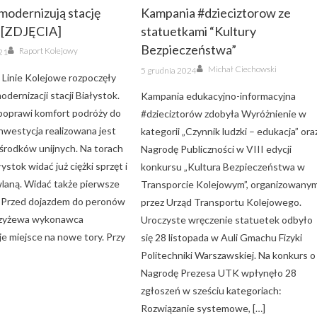
odernizują stację
Kampania #dzieciztorow ze
k [ZDJĘCIA]
statuetkami “Kultury
Author
Bezpieczeństwa”
Raport Kolejowy
021
Author
Posted
Michał Ciechowski
5 grudnia 2024
on
 Linie Kolejowe rozpoczęły
odernizacji stacji Białystok.
Kampania edukacyjno-informacyjna
poprawi komfort podróży do
#dzieciztorów zdobyła Wyróżnienie w
nwestycja realizowana jest
kategorii „Czynnik ludzki – edukacja” ora
 środków unijnych. Na torach
Nagrodę Publiczności w VIII edycji
łystok widać już ciężki sprzęt i
konkursu „Kultura Bezpieczeństwa w
laną. Widać także pierwsze
Transporcie Kolejowym”, organizowany
. Przed dojazdem do peronów
przez Urząd Transportu Kolejowego.
Czyżewa wykonawca
Uroczyste wręczenie statuetek odbyło
e miejsce na nowe tory. Przy
się 28 listopada w Auli Gmachu Fizyki
Politechniki Warszawskiej. Na konkurs o
Nagrodę Prezesa UTK wpłynęło 28
zgłoszeń w sześciu kategoriach:
Rozwiązanie systemowe, […]