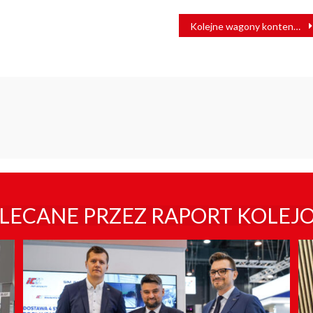
Kolejne wagony kontenerowe w taborze PKP CARGO
LECANE PRZEZ RAPORT KOLEJ