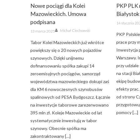
Nowe pociągi dla Kolei
PKP PLK m
Mazowieckich. Umowa
Białysto
podpisana
Posted
14 stycznia 2
on
Author
Posted
Michał Ciechowski
13 marca 2025
on
PKP Polskie
prace przy m
Tabor Kolei Mazowieckich już wkrótce
Inwestycja 
powiększy się o 20 nowych pojazdów
Warszawy. I
szynowych. Dzięki unijnemu
przy udziale
dofinansowaniu spółka zakupi 14
na stacji Bia
zeroemisyjnych pociągów, samorząd
ekipę budow
województwa mazowieckiego dokupi zaś
efekty prac
dla KM 6 nowoczesnych szynobusów
od strony 
spalinowych od PESA Bydgoszcz. Łącznie
przygotowuj
na inwestycje taborowe zarezerwowano
pomocy […]
395 mln zł. Koleje Mazowieckie od lat
systematycznie inwestują w tabor
szynowy. Obecnie spółka ma
zakontraktowany […]