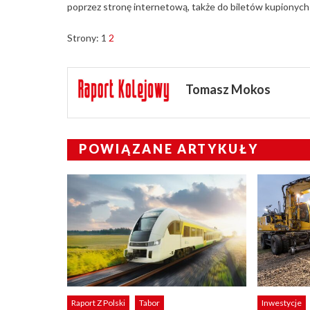
poprzez stronę internetową, także do biletów kupionych
Strony:
1
2
Tomasz Mokos
POWIĄZANE ARTYKUŁY
Raport Z Polski
Tabor
Inwestycje