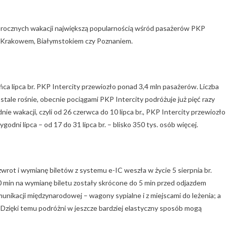
gorocznych wakacji największą popularnością wśród pasażerów PKP
ą a Krakowem, Białymstokiem czy Poznaniem.
ońca lipca br. PKP Intercity przewiozło ponad 3,4 mln pasażerów. Liczba
ale rośnie, obecnie pociągami PKP Intercity podróżuje już pięć razy
ie wakacji, czyli od 26 czerwca do 10 lipca br., PKP Intercity przewiozło
dni lipca – od 17 do 31 lipca br. – blisko 350 tys. osób więcej.
zwrot i wymianę biletów z systemu e-IC weszła w życie 5 sierpnia br.
0 min na wymianę biletu zostały skrócone do 5 min przed odjazdem
unikacji międzynarodowej – wagony sypialne i z miejscami do leżenia; a
Dzięki temu podróżni w jeszcze bardziej elastyczny sposób mogą