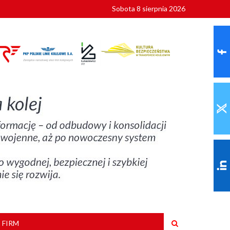
Sobota 8 sierpnia 2026
ionalnych
szkoły
 FIRM