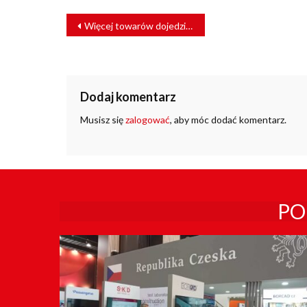
NAWIGACJA
Więcej towarów dojedzie do portów w Gdańsku i Gdyni
WPISU
Dodaj komentarz
Musisz się
zalogować
, aby móc dodać komentarz.
PO