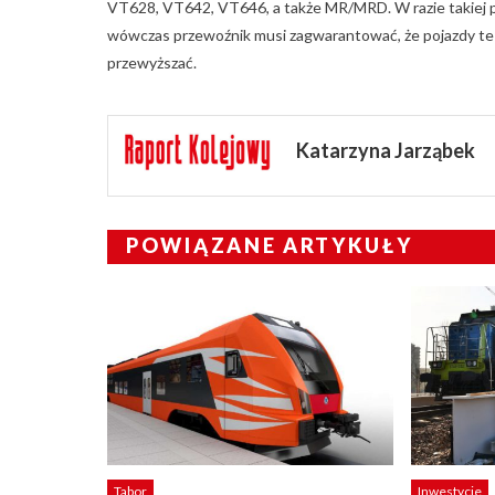
VT628, VT642, VT646, a także MR/MRD. W razie takiej 
wówczas przewoźnik musi zagwarantować, że pojazdy te b
przewyższać.
Katarzyna Jarząbek
POWIĄZANE ARTYKUŁY
Tabor
Inwestycje