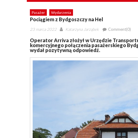
Pasażer
Wydarzenia
Pociągiem z Bydgoszczy na Hel
Posted
Author
23 marca 2022
Katarzyna Jarząbek
Comment(0)
on
Operator Arriva złożył w Urzędzie Transpor
komercyjnego połączenia pasażerskiego Bydg
wydał pozytywną odpowiedź.