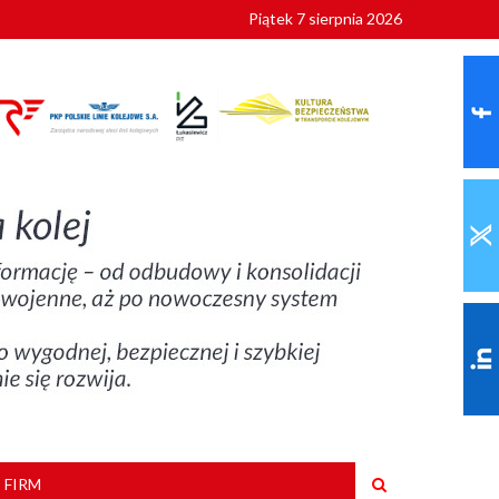
Piątek 7 sierpnia 2026
ionalnych
szkoły
 FIRM