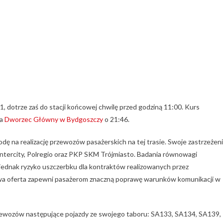
, dotrze zaś do stacji końcowej chwilę przed godziną 11:00. Kurs
na
Dworzec Główny w Bydgoszczy
o 21:46.
dę na realizację przewozów pasażerskich na tej trasie. Swoje zastrzeżen
ntercity, Polregio oraz PKP SKM Trójmiasto. Badania równowagi
ednak ryzyko uszczerbku dla kontraktów realizowanych przez
wa oferta zapewni pasażerom znaczną poprawę warunków komunikacji w
rzewozów następujące pojazdy ze swojego taboru: SA133, SA134, SA139,