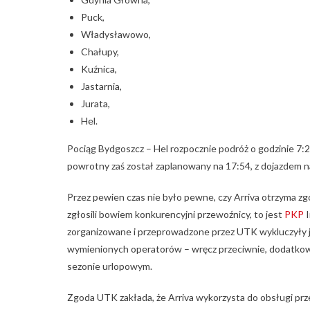
Puck,
Władysławowo,
Chałupy,
Kuźnica,
Jastarnia,
Jurata,
Hel.
Pociąg Bydgoszcz – Hel rozpocznie podróż o godzinie 7:21
powrotny zaś został zaplanowany na 17:54, z dojazdem 
Przez pewien czas nie było pewne, czy Arriva otrzyma zgo
zgłosili bowiem konkurencyjni przewoźnicy, to jest
PKP
I
zorganizowane i przeprowadzone przez UTK wykluczyły j
wymienionych operatorów – wręcz przeciwnie, dodatko
sezonie urlopowym.
Zgoda UTK zakłada, że Arriva wykorzysta do obsługi p