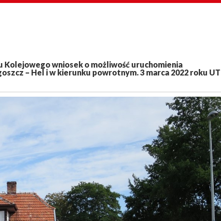
tu Kolejowego wniosek o możliwość uruchomienia
oszcz – Hel i w kierunku powrotnym. 3 marca 2022 roku U