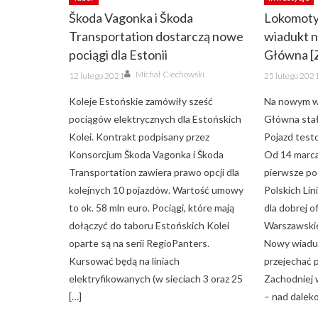
Škoda Vagonka i Škoda
Lokomoty
Transportation dostarczą nowe
wiadukt n
pociągi dla Estonii
Główna [
Author
Posted
Posted
Michał Ciechowski
12 lutego 2021
25 lutego 202
on
on
Koleje Estońskie zamówiły sześć
Na nowym wi
pociągów elektrycznych dla Estońskich
Główna sta
Kolei. Kontrakt podpisany przez
Pojazd test
Konsorcjum Škoda Vagonka i Škoda
Od 14 marc
Transportation zawiera prawo opcji dla
pierwsze po
kolejnych 10 pojazdów. Wartość umowy
Polskich Lin
to ok. 58 mln euro. Pociągi, które mają
dla dobrej 
dołączyć do taboru Estońskich Kolei
Warszawski
oparte są na serii RegioPanters.
Nowy wiaduk
Kursować będą na liniach
przejechać 
elektryfikowanych (w sieciach 3 oraz 25
Zachodniej
[…]
– nad dalek