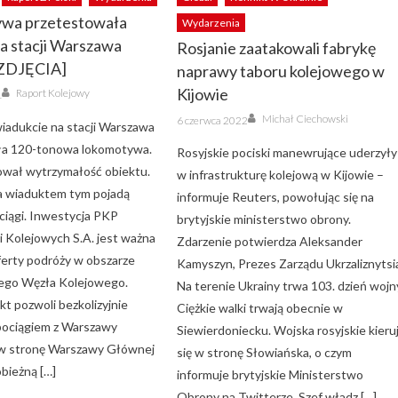
wa przetestowała
Wydarzenia
a stacji Warszawa
Rosjanie zaatakowali fabrykę
ZDJĘCIA]
naprawy taboru kolejowego w
Author
Kijowie
Raport Kolejowy
1
Author
Posted
Michał Ciechowski
6 czerwca 2022
adukcie na stacji Warszawa
on
ła 120-tonowa lokomotywa.
Rosyjskie pociski manewrujące uderzyły
ował wytrzymałość obiektu.
w infrastrukturę kolejową w Kijowie –
a wiaduktem tym pojadą
informuje Reuters, powołując się na
ciągi. Inwestycja PKP
brytyjskie ministerstwo obrony.
ii Kolejowych S.A. jest ważna
Zdarzenie potwierdza Aleksander
oferty podróży w obszarze
Kamyszyn, Prezes Zarządu Ukrzaliznytsi
ego Węzła Kolejowego.
Na terenie Ukrainy trwa 103. dzień wojn
t pozwoli bezkolizyjnie
Ciężkie walki trwają obecnie w
pociągiem z Warszawy
Siewierdoniecku. Wojska rosyjskie kieru
 w stronę Warszawy Głównej
się w stronę Słowiańska, o czym
obieżną […]
informuje brytyjskie Ministerstwo
Obrony na Twitterze. Szef władz […]