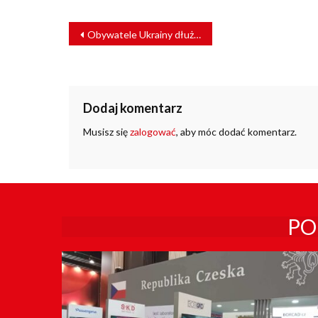
NAWIGACJA
Obywatele Ukrainy dłużej pojadą bezpłatnie na Mazowszu
WPISU
Dodaj komentarz
Musisz się
zalogować
, aby móc dodać komentarz.
PO