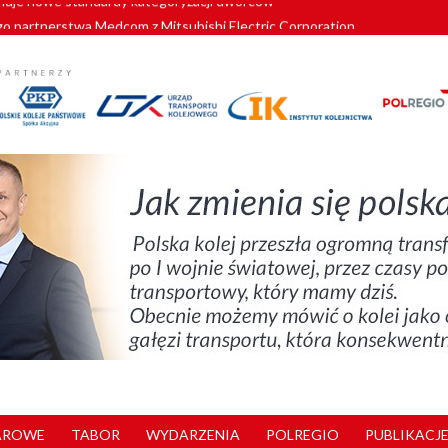
o partnerstwa Medcom z Mitsubishi Electric Corporation
tnerem „Lata na Dolnym Śląsku”. We Wrocławiu rusza weekend pełen reg
pomorskie znów szuka dostawcy nowych EZT
ach kolejowych w północnej Wielkopolsce. Łatwiejsze dojazdy do pracy i 
nuje nowe standardy kategoryzacji dworców
AROWE
TABOR
WYDARZENIA
POLREGIO
PUBLIKACJE