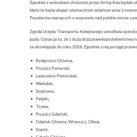
Zgodnie z wnioskiem złożonym przez Arrivę linia będzie 
(daty te będą ulegać nieznacznym zmianom wraz z nowymi 
Pasażerów marzących o wyprawie nad polskie morze z pew
Zgoda Urzędu Transportu Kolejowego umożliwia operato
jazdy. Oznacza to, że z dużą dozą prawdopodobieństwa n
ta obowiązuje do roku 2026. Zgodnie z nią pociągi przewo
Bydgoszcz Główna,
Pruszcz Pomorski,
Laskowice Pomorskie,
Warlubie,
Smętowo,
Pelplin,
Tczew,
Pruszcz Gdański,
Gdańsk Główny, Wrzeszcz, Oliwa,
Sopot,
Gdynia Główna,