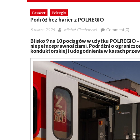
Pasażer
Polregio
Podróż bez barier z POLREGIO
Posted
Author
5 marca 2025
Michał Ciechowski
Comment(0)
on
Blisko 9 na 10 pociągów w użytku POLREGIO –
niepełnosprawnościami. Podróżni o ograniczo
konduktorskiej i udogodnienia w kasach prze