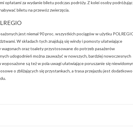
mi opłatami za wydanie biletu podczas podróży. Z kolei osoby podróżują
abywać biletu na przewóz zwierzęcia.
POLREGIO
sażonych jest niemal 90 proc. wszystkich pociągów w użytku POLREGI
ztwami. W składach tych znajdują się windy i pomosty ułatwiające
 w wagonach oraz toalety przystosowane do potrzeb pasażerów
dobnych udogodnień można zauważyć w nowszych, bardziej nowoczesnych
 wyposażone są też w pola uwagi ułatwiające poruszanie się niewidomy
sowe o zbliżających się przystankach, a trasa przejazdu jest dodatkowo
du.