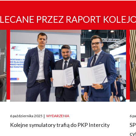
LECANE PRZEZ RAPORT KOLEJ
Posted
Pos
6 października 2025
|
WYDARZENIA
6 p
on
on
O
Kolejne symulatory trafią do PKP Intercity
SP
cy