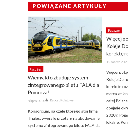
POWIĄZANE ARTYKUŁY
Pasażer
Więcej po
Koleje Do
korektę r
Posted
12 marca 202
on
Pasażer
Więcej połą
Wiemy, kto zbuduje system
Koleje Dolno
zintegrowanego biletu FALA dla
korekcie ro
Pomorza!
marca zmian
Author
Posted
Raport Kolejowy
całej Polsce
8 lipca 2020
on
obejmie okr
Konsorcjum, na czele którego stoi firma
2020 r. Poj
Thales, wygrało przetarg na zbudowanie
lokalne. Pon
systemu zintegrowanego biletu FALA dla