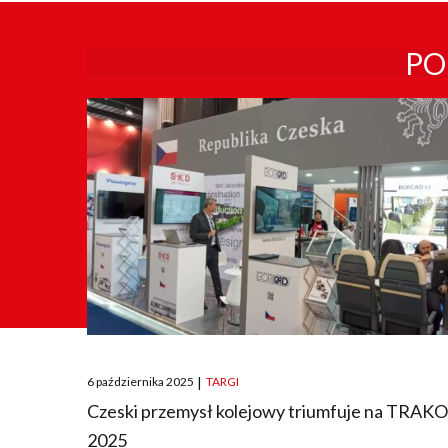
PO
Posted
6 października 2025
|
TARGI
on
Czeski przemysł kolejowy triumfuje na TRAK
2025