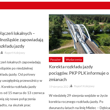
łączeń lokalnych –
lnośląskie zapowiadają
ozkładu jazdy
Author
Raport Kolejowy
0
Pasażer
Wydarzenia
czeń lokalnych zapowiadają
Korekta rozkładu jazdy
śląskie po niedzielnej
pociągów. PKP PLK informuje o
zkładu jazdy. Od połowy
zmianach
y uwzględnią przewoźnicy w
Author
Posted
Raport Kolejowy
. Korekta rozkładu jazdy
19 sierpnia 2021
on
es od 15 marca do 13 czerwca
W niedzielę 29 sierpnia wejdzie w życie
awią się nowe połączenia
korekta rocznego rozkładu jazdy. Po
adto, na skutek prac
dwunastu latach na linię Mielec – Dębic