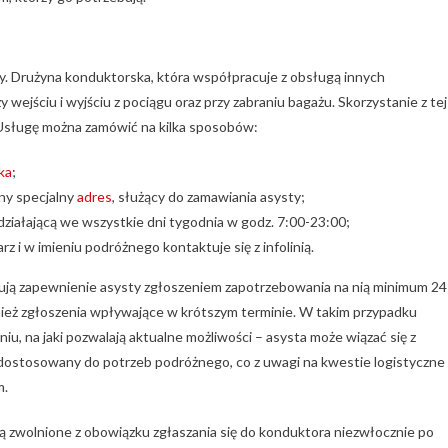
. Drużyna konduktorska, która współpracuje z obsługą innych
ejściu i wyjściu z pociągu oraz przy zabraniu bagażu. Skorzystanie z tej
 Usługę można zamówić na kilka sposobów:
ka
;
ny specjalny
adres
, służący do zamawiania asysty;
działającą we wszystkie dni tygodnia w godz. 7:00-23:00;
 i w imieniu podróżnego kontaktuje się z infolinią.
kują zapewnienie asysty zgłoszeniem zapotrzebowania na nią minimum 24
eż zgłoszenia wpływające w krótszym terminie. W takim przypadku
iu, na jaki pozwalają aktualne możliwości – asysta może wiązać się z
dostosowany do potrzeb podróżnego, co z uwagi na kwestie logistyczne
m.
są zwolnione z obowiązku zgłaszania się do konduktora niezwłocznie po