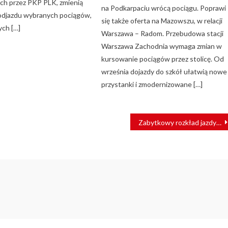
h przez PKP PLK, zmienią
na Podkarpaciu wrócą pociągu. Poprawi
 odjazdu wybranych pociągów,
się także oferta na Mazowszu, w relacji
ych […]
Warszawa – Radom. Przebudowa stacji
Warszawa Zachodnia wymaga zmian w
kursowanie pociągów przez stolicę. Od
września dojazdy do szkół ułatwią nowe
przystanki i zmodernizowane […]
Zabytkowy rozkład jazdy na przystanku Warszawa Włochy