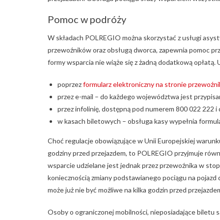
Pomoc w podróży
W składach POLREGIO można skorzystać z usługi asysty
przewoźników oraz obsługą dworca, zapewnia pomoc przy w
formy wsparcia nie wiąże się z żadną dodatkową opłatą.
poprzez
formularz elektroniczny na stronie przewoźni
przez e-mail – do każdego województwa jest przypisa
przez infolinię, dostępną pod numerem 800 022 222 i 
w kasach biletowych – obsługa kasy wypełnia formularz
Choć regulacje obowiązujące w Unii Europejskiej warun
godziny przed przejazdem, to POLREGIO przyjmuje równi
wsparcie udzielane jest jednak przez przewoźnika w stopn
koniecznością zmiany podstawianego pociągu na pojazd 
może już nie być możliwe na kilka godzin przed przejazde
Osoby o ograniczonej mobilności, nieposiadające biletu 