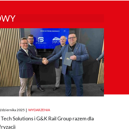
OWY
ted
aździernika 2025
|
WYDARZENIA
 Tech Solutions i G&K Rail Group razem dla
fryzacji