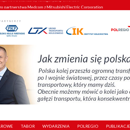
o partnerstwa Medcom z Mitsubishi Electric Corporation
tnerem „Lata na Dolnym Śląsku”. We Wrocławiu rusza weekend pełen reg
pomorskie znów szuka dostawcy nowych EZT
ach kolejowych w północnej Wielkopolsce. Łatwiejsze dojazdy do pracy i 
nuje nowe standardy kategoryzacji dworców
AROWE
TABOR
WYDARZENIA
POLREGIO
PUBLIKACJE