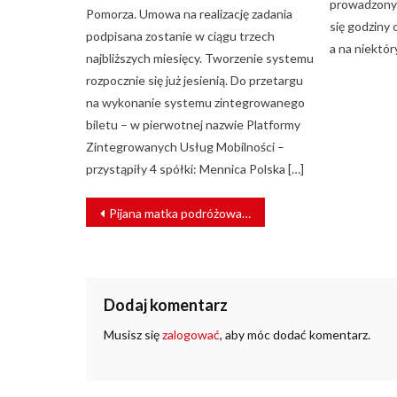
prowadzonyc
Pomorza. Umowa na realizację zadania
się godziny
podpisana zostanie w ciągu trzech
a na niektór
najbliższych miesięcy. Tworzenie systemu
rozpocznie się już jesienią. Do przetargu
na wykonanie systemu zintegrowanego
biletu – w pierwotnej nazwie Platformy
Zintegrowanych Usług Mobilności –
przystąpiły 4 spółki: Mennica Polska […]
NAWIGACJA
Pijana matka podróżowała z 7-letnią córką
WPISU
Dodaj komentarz
Musisz się
zalogować
, aby móc dodać komentarz.