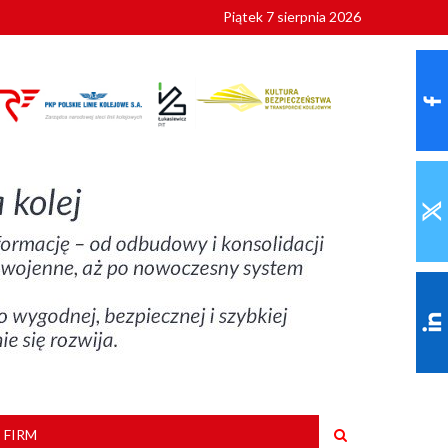
Piątek 7 sierpnia 2026
ionalnych
szkoły
 FIRM