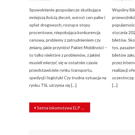
on
on
Spowolnienie gospodarcze skutkujące
Wspólny Bile
mniejszą ilością zleceń, wzrost cen paliw i
przewoźnikó
opłat drogowych, rosnące stopy
popularności
procentowe, niepokojąca konkurencja
stycznia 202
cenowa, problemy z zatrudnieniem czy
biletów. Sk
zmiany, jakie przyniósł Pakiet Mobilności –
tys. pasażer
to tylko niektóre z problemów, z jakimi
biletów zak
musieli mierzyć się w ostatnim czasie
przez inter
przedstawiciele rynku transportu,
realizacji o
spedycji i logistyki Czy trudna sytuacja na
uczestnczą:
rynku TSL utrzyma się […]
[…]
NAWIGACJA
Setna lokomotywa ELP – kamień milowy dla kolei
WPISU