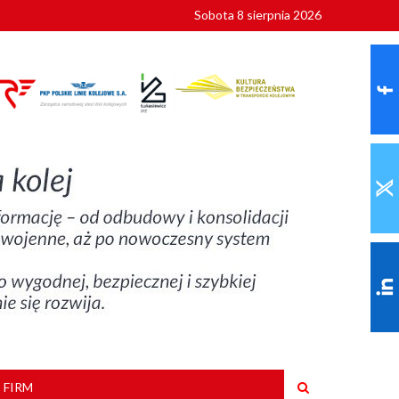
Sobota 8 sierpnia 2026
ionalnych
szkoły
 FIRM