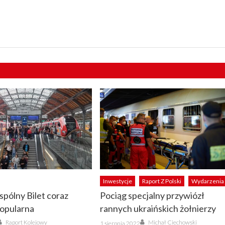
Inwestycje
Raport Z Polski
Wydarzenia
pólny Bilet coraz
Pociąg specjalny przywiózł
popularna
rannych ukraińskich żołnierzy
Author
Author
Posted
Raport Kolejowy
Michał Ciechowski
1 sierpnia 2022