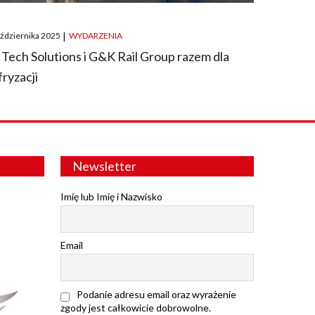
ted
aździernika 2025
|
WYDARZENIA
 Tech Solutions i G&K Rail Group razem dla
fryzacji
Newsletter
Imię lub Imię i Nazwisko
Email
Podanie adresu email oraz wyrażenie
zgody jest całkowicie dobrowolne.