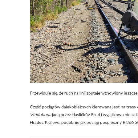
Przewiduje się, że ruch na linii zostaje wznowiony jeszcz
Część pociągów dalekobieżnych kierowana jest na trasy
Vindobona
jadą przez Havlíčkův Brod i wyjątkowo nie zat
Hradec Králové, podobnie jak pociąg pospieszny R 866
S