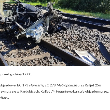
e przed godziną 17:00.
 objazdowe. EC 173
Hungaria
, EC 278
Metropolitan
oraz Railjet 256
rzymują się w Pardubicach. Railjet 74
Vindobona
kursuje objazdem przez
vitava
.