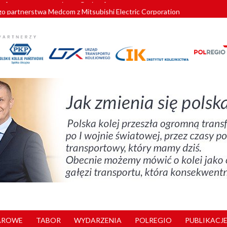
o partnerstwa Medcom z Mitsubishi Electric Corporation
tnerem „Lata na Dolnym Śląsku”. We Wrocławiu rusza weekend pełen reg
pomorskie znów szuka dostawcy nowych EZT
ach kolejowych w północnej Wielkopolsce. Łatwiejsze dojazdy do pracy i 
nuje nowe standardy kategoryzacji dworców
AROWE
TABOR
WYDARZENIA
POLREGIO
PUBLIKACJE