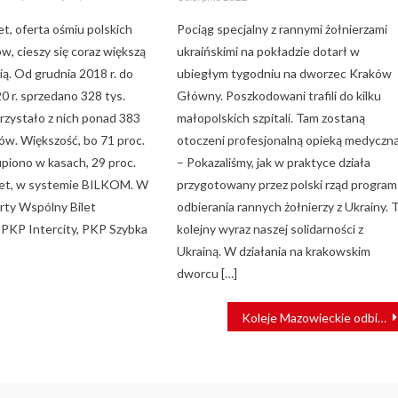
on
t, oferta ośmiu polskich
Pociąg specjalny z rannymi żołnierzami
w, cieszy się coraz większą
ukraińskimi na pokładzie dotarł w
ą. Od grudnia 2018 r. do
ubiegłym tygodniu na dworzec Kraków
0 r. sprzedano 328 tys.
Główny. Poszkodowani trafili do kilku
orzystało z nich ponad 383
małopolskich szpitali. Tam zostaną
ów. Większość, bo 71 proc.
otoczeni profesjonalną opieką medyczną
upiono w kasach, 29 proc.
– Pokazaliśmy, jak w praktyce działa
net, w systemie BILKOM. W
przygotowany przez polski rząd program
ferty Wspólny Bilet
odbierania rannych żołnierzy z Ukrainy. 
 PKP Intercity, PKP Szybka
kolejny wyraz naszej solidarności z
Ukrainą. W działania na krakowskim
dworcu […]
Koleje Mazowieckie odbierają kolejne pudła wagonów do produkcji nowych pojazdów FLIRT