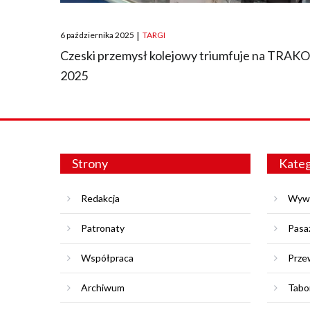
Posted
6 października 2025
|
TARGI
on
Czeski przemysł kolejowy triumfuje na TRAK
2025
Strony
Kateg
Redakcja
Wyw
Patronaty
Pasa
Współpraca
Prze
Archiwum
Tabo