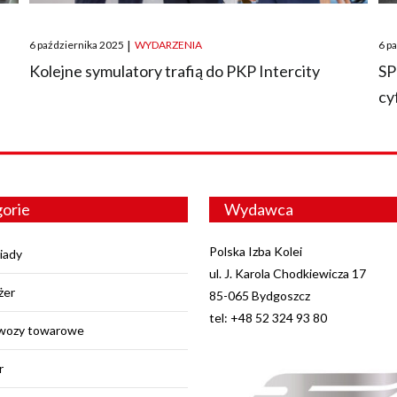
Posted
Pos
6 października 2025
|
WYDARZENIA
6 p
on
on
O
Kolejne symulatory trafią do PKP Intercity
SP
cy
orie
Wydawca
Polska Izba Kolei
iady
ul. J. Karola Chodkiewicza 17
żer
85-065 Bydgoszcz
tel: +48 52 324 93 80
wozy towarowe
r