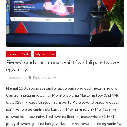
Raport Z Polski
Wydarzenia
Pierwsi kandydaci na maszynistów zdali państwowe
egzaminy
Author
Posted
Raport Kolejowy
1 czerwca 2023
on
Niemal 150 osób przystąpiło już do państwowych egzaminów w
Centrum Egzaminowania i Monitorowania Maszynistów (CEMM).
Od 2023 r. Prezes Urzędu Transportu Kolejowego przeprowadza
państwowe egzaminy dla kandydatów na maszynistów. Na razie
prowadzono egzaminy testowe na licencję maszynisty. CEMM
przygotowane jest na kolejny etap – przeprowadzenie egzaminów