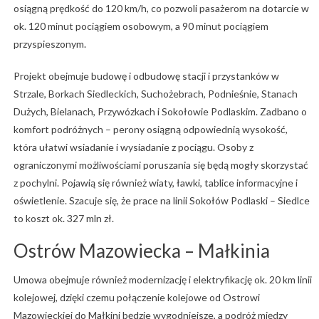
osiągną prędkość do 120 km/h, co pozwoli pasażerom na dotarcie w
ok. 120 minut pociągiem osobowym, a 90 minut pociągiem
przyspieszonym.
Projekt obejmuje budowę i odbudowę stacji i przystanków w
Strzale, Borkach Siedleckich, Suchożebrach, Podnieśnie, Stanach
Dużych, Bielanach, Przywózkach i Sokołowie Podlaskim. Zadbano o
komfort podróżnych – perony osiągną odpowiednią wysokość,
która ułatwi wsiadanie i wysiadanie z pociągu. Osoby z
ograniczonymi możliwościami poruszania się będą mogły skorzystać
z pochylni. Pojawią się również wiaty, ławki, tablice informacyjne i
oświetlenie. Szacuje się, że prace na linii Sokołów Podlaski – Siedlce
to koszt ok. 327 mln zł.
Ostrów Mazowiecka – Małkinia
Umowa obejmuje również modernizację i elektryfikację ok. 20 km linii
kolejowej, dzięki czemu połączenie kolejowe od Ostrowi
Mazowieckiej do Małkini będzie wygodniejsze, a podróż między