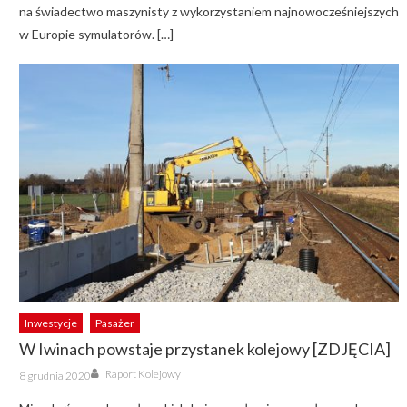
na świadectwo maszynisty z wykorzystaniem najnowocześniejszych
w Europie symulatorów. […]
Inwestycje
Pasażer
W Iwinach powstaje przystanek kolejowy [ZDJĘCIA]
Author
Posted
Raport Kolejowy
8 grudnia 2020
on