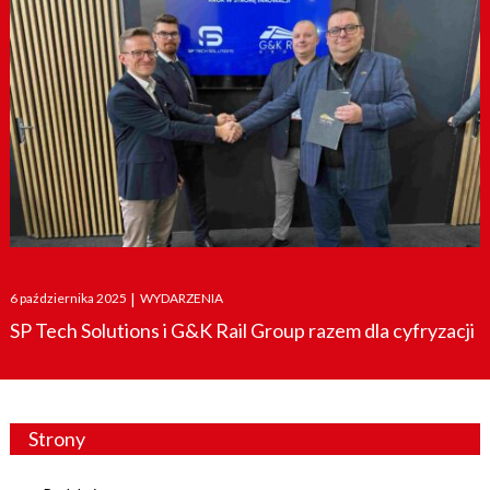
Posted
6 października 2025
|
WYDARZENIA
on
SP Tech Solutions i G&K Rail Group razem dla cyfryzacji
Strony