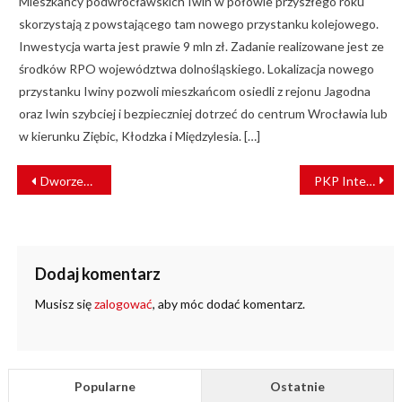
Mieszkańcy podwrocławskich Iwin w połowie przyszłego roku
skorzystają z powstającego tam nowego przystanku kolejowego.
Inwestycja warta jest prawie 9 mln zł. Zadanie realizowane jest ze
środków RPO województwa dolnośląskiego. Lokalizacja nowego
przystanku Iwiny pozwoli mieszkańcom osiedli z rejonu Jagodna
oraz Iwin szybciej i bezpieczniej dotrzeć do centrum Wrocławia lub
w kierunku Ziębic, Kłodzka i Międzylesia. […]
NAWIGACJA
Dworzec w Grudziądzu przejdzie metamorfozę. PKP PLK ogłosiły przetarg
PKP Intercity zleciło Stadlerowi wykonanie naprawy powypadkowej ED160-004
WPISU
Dodaj komentarz
Musisz się
zalogować
, aby móc dodać komentarz.
Popularne
Ostatnie