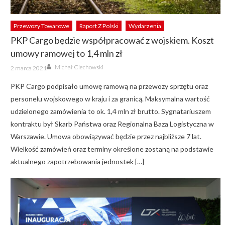
Przewozy Towarowe
Raport Z Polski
Wydarzenia
PKP Cargo będzie współpracować z wojskiem. Koszt
umowy ramowej to 1,4 mln zł
Author
Posted
Michał Ciechowski
2 marca 2021
on
PKP Cargo podpisało umowę ramową na przewozy sprzętu oraz
personelu wojskowego w kraju i za granicą. Maksymalna wartość
udzielonego zamówienia to ok. 1,4 mln zł brutto. Sygnatariuszem
kontraktu był Skarb Państwa oraz Regionalna Baza Logistyczna w
Warszawie. Umowa obowiązywać będzie przez najbliższe 7 lat.
Wielkość zamówień oraz terminy określone zostaną na podstawie
aktualnego zapotrzebowania jednostek […]