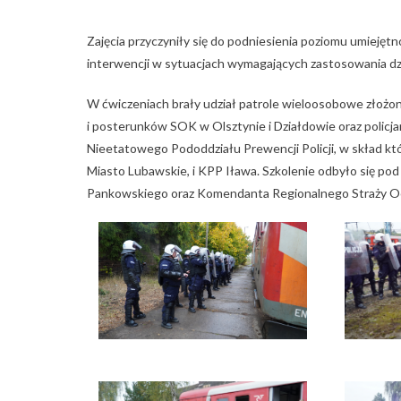
Zajęcia przyczyniły się do podniesienia poziomu umiejęt
interwencji w sytuacjach wymagających zastosowania d
W ćwiczeniach brały udział patrole wieloosobowe złożon
i posterunków SOK w Olsztynie i Działdowie oraz policjan
Nieetatowego Pododdziału Prewencji Policji, w skład 
Miasto Lubawskie, i KPP Iława. Szkolenie odbyło się po
Pankowskiego oraz Komendanta Regionalnego Straży Oc