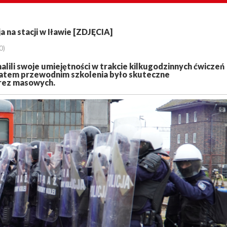
 na stacji w Iławie [ZDJĘCIA]
0)
lili swoje umiejętności w trakcie kilkugodzinnych ćwiczeń
ematem przewodnim szkolenia było skuteczne
rez masowych.