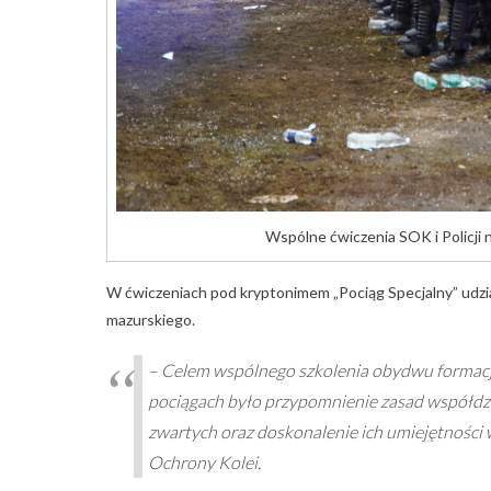
Wspólne ćwiczenia SOK i Policji n
W ćwiczeniach pod kryptonimem „Pociąg Specjalny” udzia
mazurskiego.
– Celem wspólnego szkolenia obydwu formacj
pociągach było przypomnienie zasad współdz
zwartych oraz doskonalenie ich umiejętności w
Ochrony Kolei.