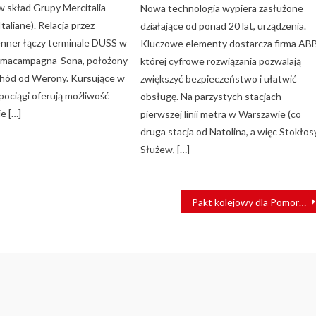
 skład Grupy Mercitalia
Nowa technologia wypiera zasłużone
taliane). Relacja przez
działające od ponad 20 lat, urządzenia.
enner łączy terminale DUSS w
Kluczowe elementy dostarcza firma ABB
ommacampagna-Sona, położony
której cyfrowe rozwiązania pozwalają
chód od Werony. Kursujące w
zwiększyć bezpieczeństwo i ułatwić
pociągi oferują możliwość
obsługę. Na parzystych stacjach
e […]
pierwszej linii metra w Warszawie (co
druga stacja od Natolina, a więc Stokłos
Służew, […]
Pakt kolejowy dla Pomorza. Na jakie linie wrócą pociągi?