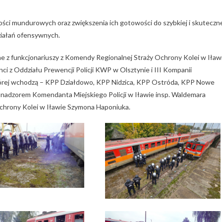
ności mundurowych oraz zwiększenia ich gotowości do szybkiej i skuteczn
ziałań ofensywnych.
e z funkcjonariuszy z Komendy Regionalnej Straży Ochrony Kolei w Iław
ci z Oddziału Prewencji Policji KWP w Olsztynie i III Kompanii
której wchodzą – KPP Działdowo, KPP Nidzica, KPP Ostróda, KPP Nowe
d nadzorem Komendanta Miejskiego Policji w Iławie insp. Waldemara
hrony Kolei w Iławie Szymona Haponiuka.