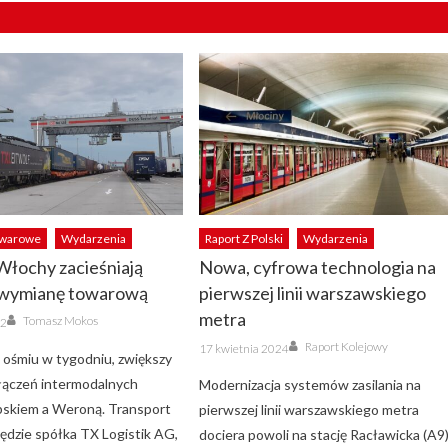
owarowe
Wydarzenia
Raport Z Polski
Wydarzenia
Włochy zacieśniają
Nowa, cyfrowa technologia na
 wymianę towarową
pierwszej linii warszawskiego
Author
metra
Tomasz Mokos
22
Author
Posted
Raport Kolejowy
17 kwietnia 2024
on
o ośmiu w tygodniu, zwiększy
ołączeń intermodalnych
Modernizacja systemów zasilania na
pskiem a Weroną. Transport
pierwszej linii warszawskiego metra
będzie spółka TX Logistik AG,
dociera powoli na stację Racławicka (A9)