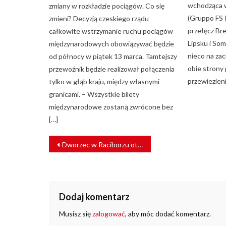
wchodząca w
zmiany w rozkładzie pociągów. Co się
(Gruppo FS I
zmieni? Decyzją czeskiego rządu
przełęcz Br
całkowite wstrzymanie ruchu pociągów
Lipsku i S
międzynarodowych obowiązywać będzie
nieco na za
od północy w piątek 13 marca. Tamtejszy
obie strony 
przewoźnik będzie realizował połączenia
przewiezieni
tylko w głąb kraju, między własnymi
granicami. – Wszystkie bilety
międzynarodowe zostaną zwrócone bez
[…]
NAWIGACJA
Dworzec w Raciborzu otwarty dla podróżnych [ZDJĘCIA]
WPISU
Dodaj komentarz
Musisz się
zalogować
, aby móc dodać komentarz.