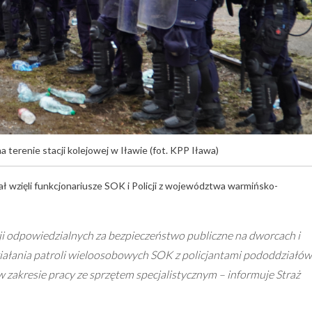
a terenie stacji kolejowej w Iławie (fot. KPP Iława)
ł wzięli funkcjonariusze SOK i Policji z województwa warmińsko-
i odpowiedzialnych za bezpieczeństwo publiczne na dworcach i
iałania patroli wieloosobowych SOK z policjantami pododdziałów
 zakresie pracy ze sprzętem specjalistycznym – informuje Straż