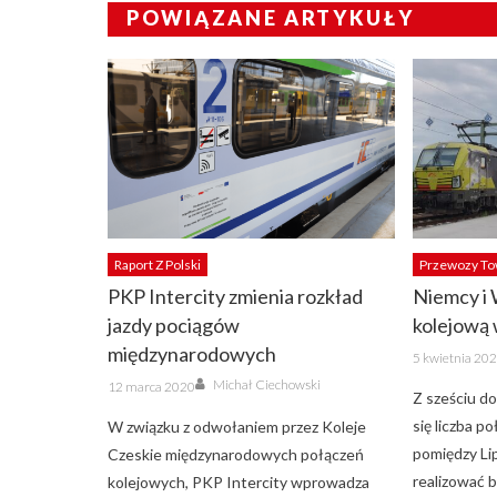
POWIĄZANE ARTYKUŁY
Raport Z Polski
Przewozy T
PKP Intercity zmienia rozkład
Niemcy i 
jazdy pociągów
kolejową
międzynarodowych
Posted
5 kwietnia 20
on
Author
Posted
Michał Ciechowski
12 marca 2020
on
Z sześciu d
się liczba p
W związku z odwołaniem przez Koleje
pomiędzy Li
Czeskie międzynarodowych połączeń
realizować 
kolejowych, PKP Intercity wprowadza