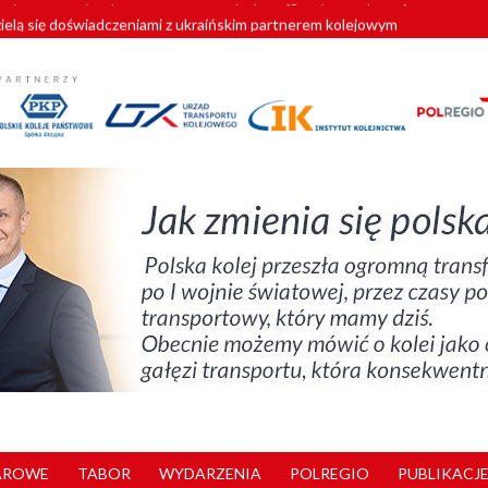
zielą się doświadczeniami z ukraińskim partnerem kolejowym
wej Bydgoszcz Fordon zakończona
zystkie Vectrony na 230 km/h
pociągi od PESA. Sześć nowoczesnych ELF-ów wyjedzie na tory w 202
y. 180 nowych pracowników drużyn pociągowych od początku roku
AROWE
TABOR
WYDARZENIA
POLREGIO
PUBLIKACJE