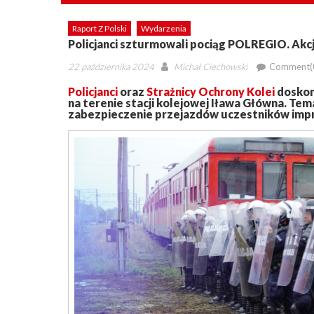
Raport Z Polski
Wydarzenia
Policjanci szturmowali pociąg POLREGIO. Akcja
Posted
Author
22 października 2024
Michał Ciechowski
Comment(
on
Policjanci
oraz
Strażnicy Ochrony Kolei
doskona
na terenie stacji kolejowej Iława Główna. T
zabezpieczenie przejazdów uczestników imp