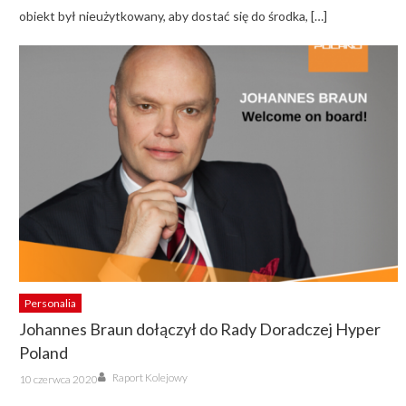
obiekt był nieużytkowany, aby dostać się do środka, […]
Personalia
Johannes Braun dołączył do Rady Doradczej Hyper
Poland
Author
Posted
Raport Kolejowy
10 czerwca 2020
on