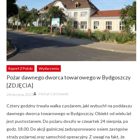
Raport Z Polski
Wydarzenia
Pożar dawnego dworca towarowego w Bydgoszczy
[ZDJĘCIA]
Author
Posted
Michał Ciechowski
28 sierpnia 2023
on
Cztery godziny trwała walka z pożarem, jaki wybuchł na poddaszu
dawnego dworca towarowego w Bydgoszczy. Obiekt od wielu lat
jest pustostanem. Do pożaru doszło w czwartek 24 sierpnia, po
godz. 18.00. Do akcji gaśniczej zadysponowano osiem zastępów
straży pożarnej oraz samochód operacyjny. Z uwagi na fakt, że