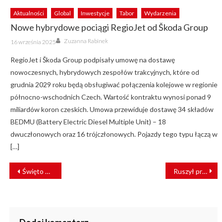
Aktualności
Global
Inwestycje
Tabor
Wydarzenia
Nowe hybrydowe pociągi RegioJet od Škoda Group
Author
Posted
Zuzanna Rabinek
16 września 2025
on
RegioJet i Škoda Group podpisały umowę na dostawę
nowoczesnych, hybrydowych zespołów trakcyjnych, które od
grudnia 2029 roku będą obsługiwać połączenia kolejowe w regionie
północno-wschodnich Czech. Wartość kontraktu wynosi ponad 9
miliardów koron czeskich. Umowa przewiduje dostawę 34 składów
BEDMU (Battery Electric Diesel Multiple Unit) – 18
dwuczłonowych oraz 16 trójczłonowych. Pojazdy tego typu łączą w
[…]
NAWIGACJA
Święto maszynistów w Stacji Muzeum – inauguracja symulatora EN57
Ruszył przetarg na Masterplan dla terenów wokół linii PKM Południe
WPISU