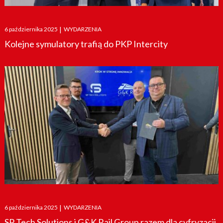
Posted
6 października 2025
|
WYDARZENIA
on
Kolejne symulatory trafią do PKP Intercity
Posted
6 października 2025
|
WYDARZENIA
on
SP Tech Solutions i G&K Rail Group razem dla cyfryzacji