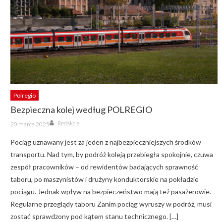
Polregio
Bezpieczna kolej według POLREGIO
Author
Posted
Redakcja
20 marca 2025
on
Pociąg uznawany jest za jeden z najbezpieczniejszych środków
transportu. Nad tym, by podróż koleją przebiegła spokojnie, czuwa
zespół pracowników – od rewidentów badających sprawność
taboru, po maszynistów i drużyny konduktorskie na pokładzie
pociągu. Jednak wpływ na bezpieczeństwo mają też pasażerowie.
Regularne przeglądy taboru Zanim pociąg wyruszy w podróż, musi
zostać sprawdzony pod kątem stanu technicznego. […]