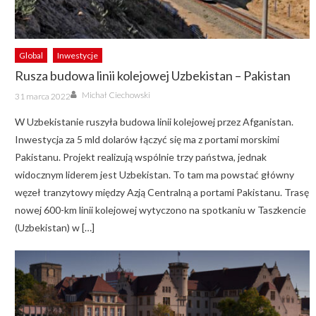
Global
Inwestycje
Rusza budowa linii kolejowej Uzbekistan – Pakistan
Author
Posted
Michał Ciechowski
31 marca 2022
on
W Uzbekistanie ruszyła budowa linii kolejowej przez Afganistan.
Inwestycja za 5 mld dolarów łączyć się ma z portami morskimi
Pakistanu. Projekt realizują wspólnie trzy państwa, jednak
widocznym liderem jest Uzbekistan. To tam ma powstać główny
węzeł tranzytowy między Azją Centralną a portami Pakistanu. Trasę
nowej 600-km linii kolejowej wytyczono na spotkaniu w Taszkencie
(Uzbekistan) w […]