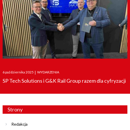
Posted
6 października 2025
|
WYDARZENIA
on
SP Tech Solutions i G&K Rail Group razem dla cyfryzacji
Strony
Redakcja