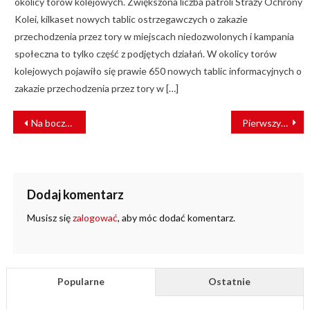
okolicy torów kolejowych. Zwiększona liczba patroli Straży Ochrony
Kolei, kilkaset nowych tablic ostrzegawczych o zakazie
przechodzenia przez tory w miejscach niedozwolonych i kampania
społeczna to tylko część z podjętych działań. W okolicy torów
kolejowych pojawiło się prawie 650 nowych tablic informacyjnych o
zakazie przechodzenia przez tory w […]
NAWIGACJA
Na bocznicy Warszawa Grochów powstanie myjnia sezonowa PKP Intercity
Pierwszy w Polsce przetarg na pociągi do 320 km/h
WPISU
Dodaj komentarz
Musisz się
zalogować
, aby móc dodać komentarz.
Popularne
Ostatnie