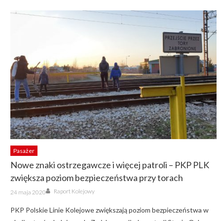
Pasażer
Nowe znaki ostrzegawcze i więcej patroli – PKP PLK
zwiększa poziom bezpieczeństwa przy torach
Author
Posted
Raport Kolejowy
24 maja 2020
on
PKP Polskie Linie Kolejowe zwiększają poziom bezpieczeństwa w