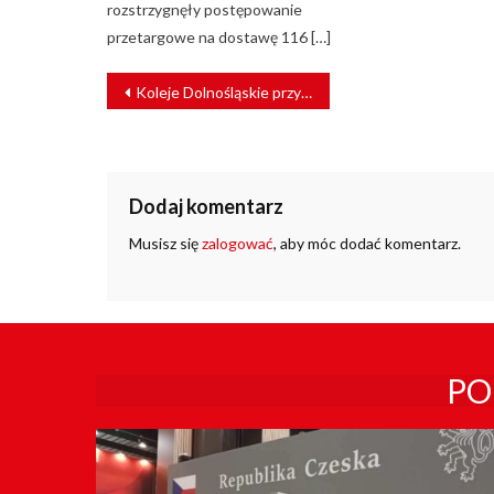
rozstrzygnęły postępowanie
przetargowe na dostawę 116 […]
NAWIGACJA
Koleje Dolnośląskie przywracają kolejne połączenia
WPISU
Dodaj komentarz
Musisz się
zalogować
, aby móc dodać komentarz.
PO