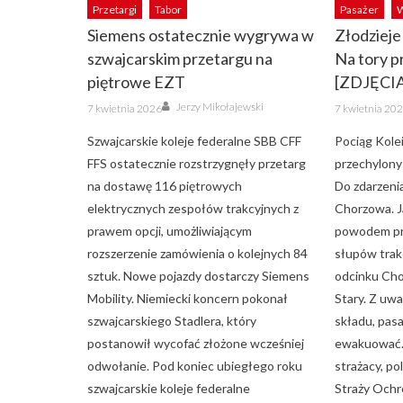
Przetargi
Tabor
Pasażer
W
Siemens ostatecznie wygrywa w
Złodzieje 
szwajcarskim przetargu na
Na tory p
piętrowe EZT
[ZDJĘCI
Author
Posted
Posted
Jerzy Mikołajewski
7 kwietnia 2026
7 kwietnia 20
on
on
Szwajcarskie koleje federalne SBB CFF
Pociąg Kolei
FFS ostatecznie rozstrzygnęły przetarg
przechylony
na dostawę 116 piętrowych
Do zdarzeni
elektrycznych zespołów trakcyjnych z
Chorzowa. Ja
prawem opcji, umożliwiającym
powodem pr
rozszerzenie zamówienia o kolejnych 84
słupów trakc
sztuk. Nowe pojazdy dostarczy Siemens
odcinku Ch
Mobility. Niemiecki koncern pokonał
Stary. Z uw
szwajcarskiego Stadlera, który
składu, pas
postanowił wycofać złożone wcześniej
ewakuować. 
odwołanie. Pod koniec ubiegłego roku
strażacy, po
szwajcarskie koleje federalne
Straży Ochr