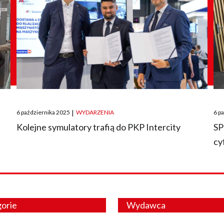
Posted
Pos
6 października 2025
|
WYDARZENIA
6 p
on
on
O
Kolejne symulatory trafią do PKP Intercity
SP
cy
orie
Wydawca