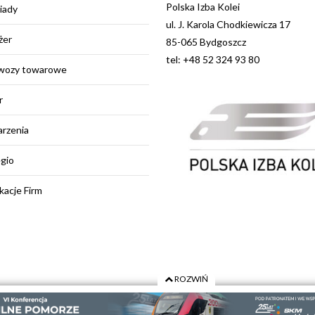
Polska Izba Kolei
iady
ul. J. Karola Chodkiewicza 17
żer
85-065 Bydgoszcz
tel: +48 52 324 93 80
wozy towarowe
r
rzenia
egio
kacje Firm