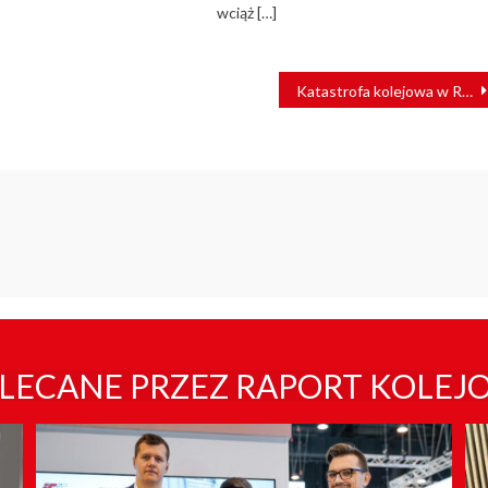
wciąż […]
Katastrofa kolejowa w Rosji. Zderzyły się pociągi towarowe [FILM]
LECANE PRZEZ RAPORT KOLEJ