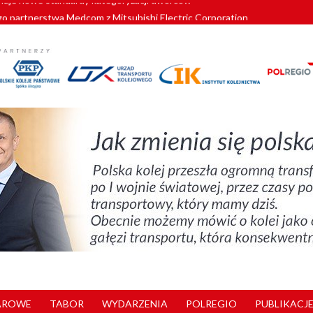
o partnerstwa Medcom z Mitsubishi Electric Corporation
tnerem „Lata na Dolnym Śląsku”. We Wrocławiu rusza weekend pełen reg
pomorskie znów szuka dostawcy nowych EZT
ach kolejowych w północnej Wielkopolsce. Łatwiejsze dojazdy do pracy i 
nuje nowe standardy kategoryzacji dworców
AROWE
TABOR
WYDARZENIA
POLREGIO
PUBLIKACJE