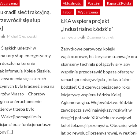
ydarzenia
Aktualności
Pasażer
Raport Z Polski
ukradli sieć trakcyjną.
Tabor
Wydarzenia
rzewrócił się słup
ŁKA wspiera projekt
A]
„Industrialne Łódzkie”
Author
Author
Michał Ciechowski
Posted
21
Zuzanna Rabinek
30 lipca 2025
on
 Śląskich uderzył w
Zabytkowe parowozy, kolejki
 na tory słup energetyczny.
wąskotorowe, historyczne tramwaje ora
a doszło na terenie
skanseny techniki połączyły siły, aby
k informują Koleje Śląskie,
wspólnie przedstawić bogatą ofertę w
zewrócenia się czterech
ramach przedsięwzięcia „Industrialne
yjnych była kradzież sieci na
Łódzkie”. Od czerwca bieżącego roku
orzów Miasto – Chorzów
inicjatywę wspiera Łódzka Kolej
agi na unieruchomienie
Aglomeracyjna. Województwo łódzkie
ażerów trzeba było
zawdzięcza swój największy rozkwit w
W akcji pomagali m.in.
drugiej połowie XIX wieku rozwojowi
licjanci oraz funkcjonariusze
kolei żelaznej i przemysłu. Obecnie, wiel
ony […]
lat po rewolucji przemysłowej, w region