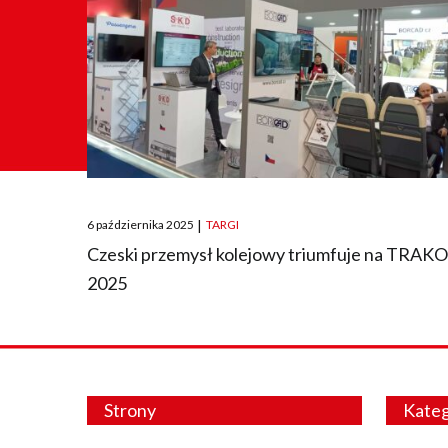
Posted
6 października 2025
|
TARGI
on
Czeski przemysł kolejowy triumfuje na TRAK
2025
Strony
Kateg