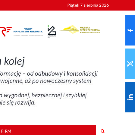
Piątek 7 sierpnia 2026
ionalnych
szkoły
 FIRM