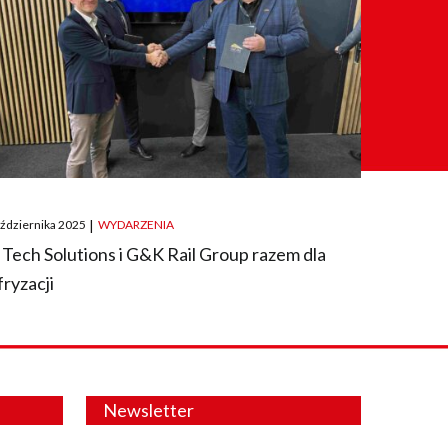
ted
aździernika 2025
|
WYDARZENIA
 Tech Solutions i G&K Rail Group razem dla
fryzacji
Newsletter