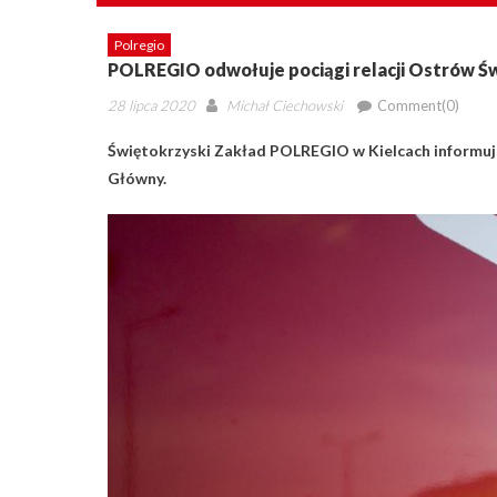
Polregio
POLREGIO odwołuje pociągi relacji Ostrów Ś
Posted
Author
28 lipca 2020
Michał Ciechowski
Comment(0)
on
Świętokrzyski Zakład POLREGIO w Kielcach informuj
Główny.