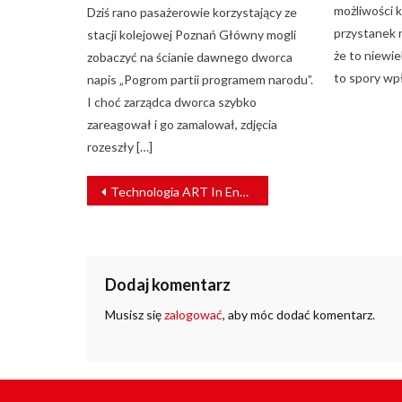
możliwości 
Dziś rano pasażerowie korzystający ze
przystanek 
stacji kolejowej Poznań Główny mogli
że to niewie
zobaczyć na ścianie dawnego dworca
to spory wpł
napis „Pogrom partii programem narodu”.
I choć zarządca dworca szybko
zareagował i go zamalował, zdjęcia
rozeszły […]
NAWIGACJA
Technologia ART In Energy zabezpiecza tysiące linii kolejowych
WPISU
Dodaj komentarz
Musisz się
zalogować
, aby móc dodać komentarz.