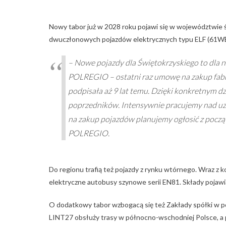
Nowy tabor już w 2028 roku pojawi się w województwie
dwuczłonowych pojazdów elektrycznych typu ELF (61WE
– Nowe pojazdy dla Świętokrzyskiego to dla 
POLREGIO – ostatni raz umowę na zakup fabr
podpisała aż 9 lat temu. Dzięki konkretnym d
poprzedników. Intensywnie pracujemy nad uz
na zakup pojazdów planujemy ogłosić z pocz
POLREGIO.
Do regionu trafią też pojazdy z rynku wtórnego. Wraz 
elektryczne autobusy szynowe serii EN81. Składy pojawią
O dodatkowy tabor wzbogacą się też Zakłady spółki w p
LINT27 obsłuży trasy w północno-wschodniej Polsce, a 