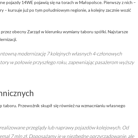
zne pojazdy 14WE pojawią się na torach w Małopolsce. Pierwszy z nich –
y – kursuje już po tym południowym regionie, a kolejny zacznie wozić
przez obecny Zarząd w kierunku wymiany taboru spółki. Najstarsze
rnizacji.
gruntowną modernizację 7 kolejnych własnych 4-członowych
ory w połowie przyszłego roku, zapewniając pasażerom wyższy
hnicznych
 taboru. Przewoźnik skupił się również na wzmacnianiu własnego
 realizowane przeglądy lub naprawy pojazdów kolejowych. Od
niemal 7 mln zł. Doposażamy je w niezbędne oprzyrządowanie, ale