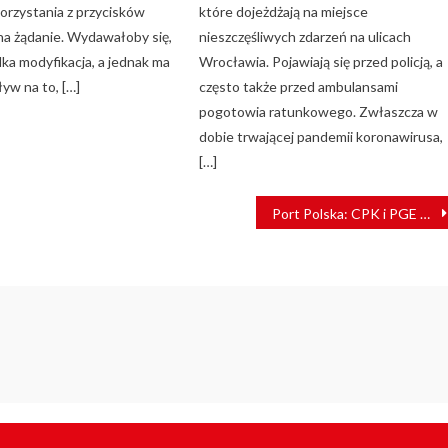
korzystania z przycisków
które dojeżdżają na miejsce
na żądanie. Wydawałoby się,
nieszczęśliwych zdarzeń na ulicach
lka modyfikacja, a jednak ma
Wrocławia. Pojawiają się przed policją, a
yw na to, […]
często także przed ambulansami
pogotowia ratunkowego. Zwłaszcza w
dobie trwającej pandemii koronawirusa,
[…]
Port Polska: CPK i PGE Energetyka Kolejowa podpisują kluczowe porozumienia