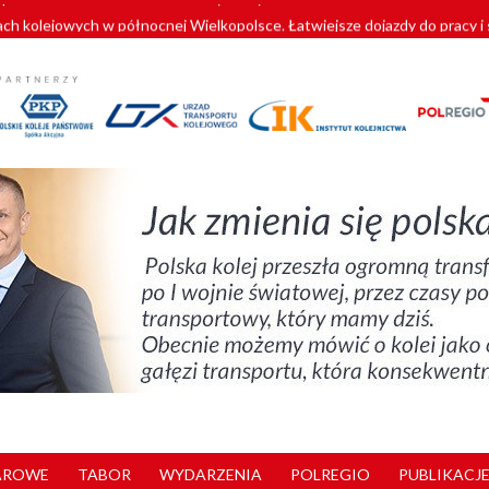
ach kolejowych w północnej Wielkopolsce. Łatwiejsze dojazdy do pracy i 
y. 180 nowych pracowników drużyn pociągowych od początku roku
zielą się doświadczeniami z ukraińskim partnerem kolejowym
wej Bydgoszcz Fordon zakończona
pomorskie znów szuka dostawcy nowych EZT
AROWE
TABOR
WYDARZENIA
POLREGIO
PUBLIKACJE