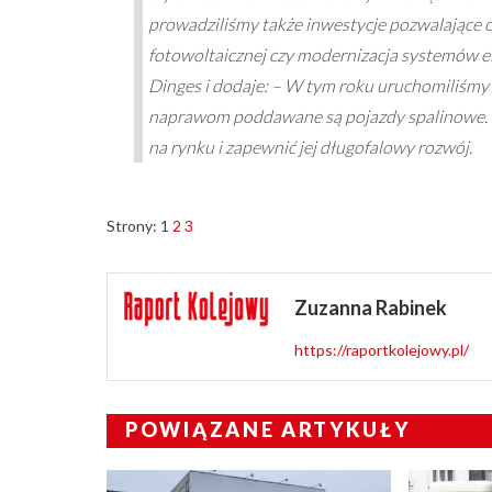
prowadziliśmy także inwestycje pozwalające ob
fotowoltaicznej czy modernizacja systemów e
Dinges i dodaje: – W tym roku uruchomiliśmy
naprawom poddawane są pojazdy spalinowe. To
na rynku i zapewnić jej długofalowy rozwój.
Strony:
1
2
3
Zuzanna Rabinek
https://raportkolejowy.pl/
POWIĄZANE ARTYKUŁY