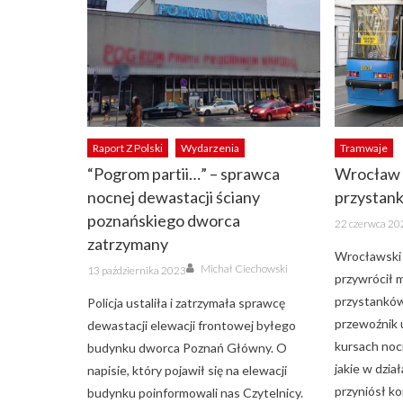
Raport Z Polski
Wydarzenia
Tramwaje
“Pogrom partii…” – sprawca
Wrocław 
nocnej dewastacji ściany
przystan
poznańskiego dworca
Posted
22 czerwca 20
on
zatrzymany
Wrocławski
Author
Posted
Michał Ciechowski
13 października 2023
on
przywrócił m
przystanków
Policja ustaliła i zatrzymała sprawcę
przewoźnik 
dewastacji elewacji frontowej byłego
kursach noc
budynku dworca Poznań Główny. O
jakie w dzia
napisie, który pojawił się na elewacji
przyniósł k
budynku poinformowali nas Czytelnicy.