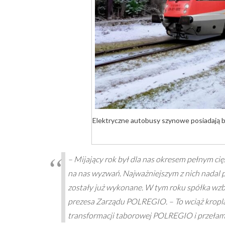
Elektryczne autobusy szynowe posiadają b
– Mijający rok był dla nas okresem pełnym ci
na nas wyzwań. Najważniejszym z nich nadal 
zostały już wykonane. W tym roku spółka wzb
prezesa Zarządu POLREGIO. – To wciąż kropla
transformacji taborowej POLREGIO i przełama