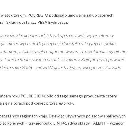
 świętokrzyskim. POLREGIO podpisało umowę na zakup czterech
a). Składy dostarczy PESA Bydgoszcz.
nas ważny krok naprzód. Ich zakup to prawdziwy przełom w
ycznie nowych elektrycznych jednostek trakcyjnych spółka
ziałaniom, a także dzięki unijnemu wsparciu, przełamaliśmy niemo
yskaniem finansowania na dalsze zakupy. Kolejne postępowanie
ątkiem roku 2026 – mówi Wojciech Dinges, wiceprezes Zarządu
z końcem roku POLREGIO kupiło od tego samego producenta cztery
 się na torach pod koniec przyszłego roku.
ozostałych regionach kraju. Dziewięć używanych pojazdów spalinowych
pięć kolejnych – trzy jednostki LINT41 i dwa składy TALENT – wzmocni