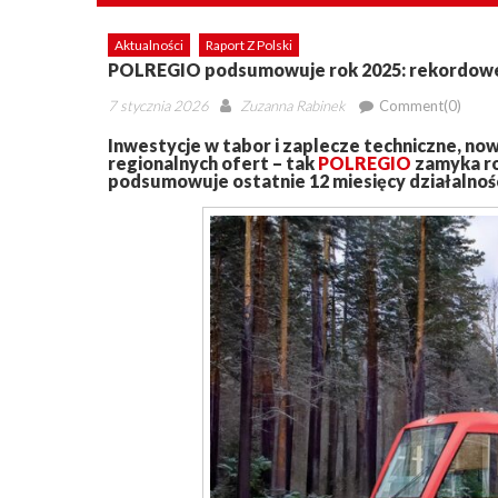
Aktualności
Raport Z Polski
POLREGIO podsumowuje rok 2025: rekordow
Posted
Author
7 stycznia 2026
Zuzanna Rabinek
Comment(0)
on
Inwestycje w tabor i zaplecze techniczne, no
regionalnych ofert – tak
POLREGIO
zamyka ro
podsumowuje ostatnie 12 miesięcy działalności 