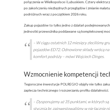
połączenia w Wielkopolsce i Lubuskiem. Cztery elektryc
po zakończeniu niezbędnych przeglądów i zmianie malatur
podróżnych wraz z początkiem 2026 roku.
Zakup pojazdów to tylko jedno z działań podejmowanych 
jednostki przewoźnika poddawane są kompleksowej mode
– W ciągu ostatnich 12 miesięcy zleciliśmy 
pojazdów ED72. Odnowione składy wrócą na t
komfort podróży – mówi Wojciech Dinges.
Wzmocnienie kompetencji tec
Tegoroczne inwestycje POLREGIO objęły nie tylko zakup
zaplecza technicznego i rozszerzaniu profilu działalności.
– Dysponujemy aż 35 punktami, w których są
stycznia br. zainwestowaliśmy w nie łącznie 