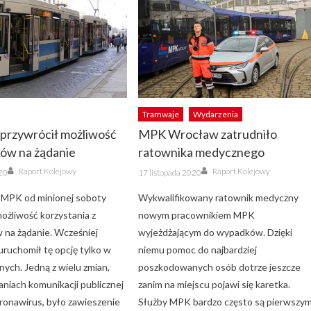
Tramwaje
Wydarzenia
przywrócił możliwość
MPK Wrocław zatrudniło
ków na żądanie
ratownika medycznego
Author
Author
Posted
Raport Kolejowy
Raport Kolejowy
20
17 listopada 2020
on
 MPK od minionej soboty
Wykwalifikowany ratownik medyczny
ożliwość korzystania z
nowym pracownikiem MPK
 na żądanie. Wcześniej
wyjeżdżającym do wypadków. Dzięki
uruchomił tę opcję tylko w
niemu pomoc do najbardziej
nych. Jedną z wielu zmian,
poszkodowanych osób dotrze jeszcze
łaniach komunikacji publicznej
zanim na miejscu pojawi się karetka.
oronawirus, było zawieszenie
Służby MPK bardzo często są pierwszym