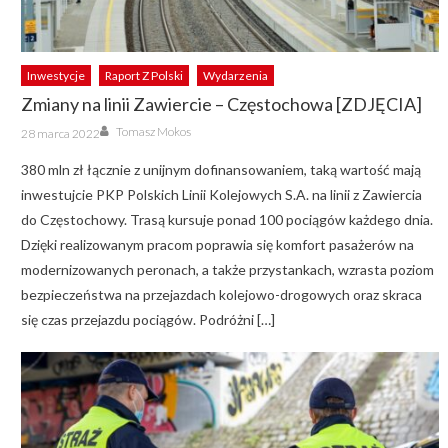
Inwestycje
Raport Z Polski
Wydarzenia
Zmiany na linii Zawiercie – Częstochowa [ZDJĘCIA]
Author
Posted
Tomasz Mokos
28 marca 2022
on
380 mln zł łącznie z unijnym dofinansowaniem, taką wartość mają
inwestujcie PKP Polskich Linii Kolejowych S.A. na linii z Zawiercia
do Częstochowy. Trasą kursuje ponad 100 pociągów każdego dnia.
Dzięki realizowanym pracom poprawia się komfort pasażerów na
modernizowanych peronach, a także przystankach, wzrasta poziom
bezpieczeństwa na przejazdach kolejowo-drogowych oraz skraca
się czas przejazdu pociągów. Podróżni […]