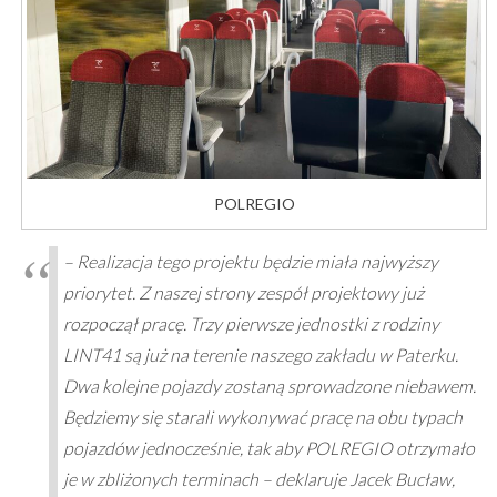
POLREGIO
–
Realizacja tego projektu będzie miała najwyższy
priorytet. Z naszej strony zespół projektowy już
rozpoczął pracę. Trzy pierwsze jednostki z rodziny
LINT41 są już na terenie naszego zakładu w Paterku.
Dwa kolejne pojazdy zostaną sprowadzone niebawem.
Będziemy się starali wykonywać pracę na obu typach
pojazdów jednocześnie, tak aby POLREGIO otrzymało
je w zbliżonych terminach
– deklaruje Jacek Bucław,