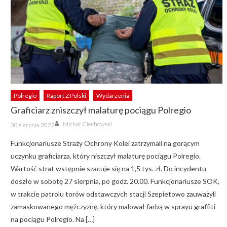
Polregio
Raport Z Polski
Wydarzenia
Graficiarz zniszczył malaturę pociągu Polregio
Author
Posted
Michał Ciechowski
30 sierpnia 2022
on
Funkcjonariusze Straży Ochrony Kolei zatrzymali na gorącym
uczynku graficiarza, który niszczył malaturę pociągu Polregio.
Wartość strat wstępnie szacuje się na 1,5 tys. zł. Do incydentu
doszło w sobotę 27 sierpnia, po godz. 20.00. Funkcjonariusze SOK,
w trakcie patrolu torów odstawczych stacji Szepietowo zauważyli
zamaskowanego mężczyznę, który malował farbą w sprayu graffiti
na pociągu Polregio. Na […]