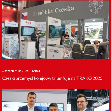
Posted
6 października 2025
|
TARGI
on
Czeski przemysł kolejowy triumfuje na TRAKO 2025