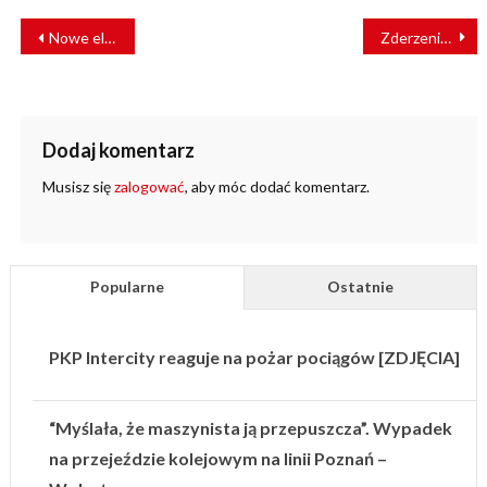
NAWIGACJA
Nowe elektryczne pociągi dla Śląska
Zderzenie pociągów na Słowacji. Co najmniej 9 osób poszkodowanych
WPISU
Dodaj komentarz
Musisz się
zalogować
, aby móc dodać komentarz.
Popularne
Ostatnie
PKP Intercity reaguje na pożar pociągów [ZDJĘCIA]
“Myślała, że maszynista ją przepuszcza”. Wypadek
na przejeździe kolejowym na linii Poznań –