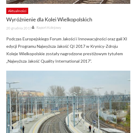
Aktualności
Wyróżnienie dla Kolei Wielkopolskich
Author
Posted
Raport Kolejowy
20 grudnia 2017
on
Podczas Europejskiego Forum Jakości i Innowacyjności oraz gali XI
edycji Programu Najwyższa Jakość QI 2017 w Krynicy-Zdroju
Koleje Wielkopolskie zostały nagrodzone prestiżowym tytułem
„Najwyższa Jakość Quality International 2017”.