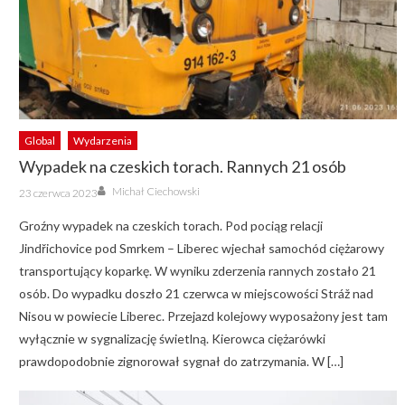
Global
Wydarzenia
Wypadek na czeskich torach. Rannych 21 osób
Author
Posted
Michał Ciechowski
23 czerwca 2023
on
Groźny wypadek na czeskich torach. Pod pociąg relacji
Jindřichovice pod Smrkem – Liberec wjechał samochód ciężarowy
transportujący koparkę. W wyniku zderzenia rannych zostało 21
osób. Do wypadku doszło 21 czerwca w miejscowości Stráž nad
Nisou w powiecie Liberec. Przejazd kolejowy wyposażony jest tam
wyłącznie w sygnalizację świetlną. Kierowca ciężarówki
prawdopodobnie zignorował sygnał do zatrzymania. W […]