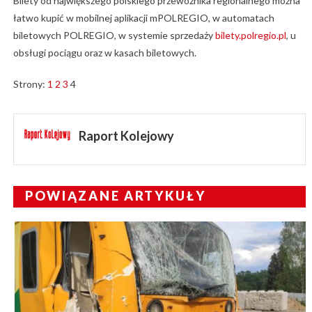
Bilety od największego polskiego przewoźnika regionalnego można
łatwo kupić w mobilnej aplikacji mPOLREGIO, w automatach
biletowych POLREGIO, w systemie sprzedaży
bilety.polregio.pl
, u
obsługi pociągu oraz w kasach biletowych.
Strony:
1
2
3
4
Raport Kolejowy
POWIĄZANE ARTYKUŁY