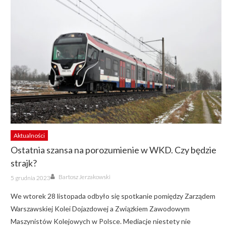
Aktualności
Ostatnia szansa na porozumienie w WKD. Czy będzie
strajk?
Author
Posted
Bartosz Jerzakowski
5 grudnia 2023
on
We wtorek 28 listopada odbyło się spotkanie pomiędzy Zarządem
Warszawskiej Kolei Dojazdowej a Związkiem Zawodowym
Maszynistów Kolejowych w Polsce. Mediacje niestety nie