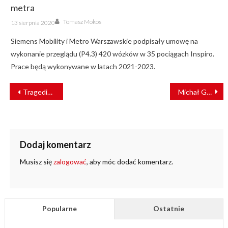
metra
Author
Posted
Tomasz Mokos
13 sierpnia 2020
on
Siemens Mobility i Metro Warszawskie podpisały umowę na
wykonanie przeglądu (P4.3) 420 wózków w 35 pociągach Inspiro.
Prace będą wykonywane w latach 2021-2023.
NAWIGACJA
Tragedia pod Inowrocławiem. Wiemy, jak doszło do zderzenia
Michał Gil: Polska w 100 minut jest możliwa dzięki pracom PLK SA [WYWIAD]
WPISU
Dodaj komentarz
Musisz się
zalogować
, aby móc dodać komentarz.
Popularne
Ostatnie