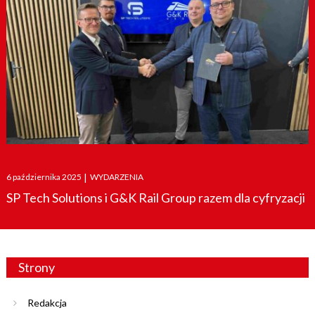
Posted
6 października 2025
|
WYDARZENIA
on
SP Tech Solutions i G&K Rail Group razem dla cyfryzacji
Strony
Redakcja