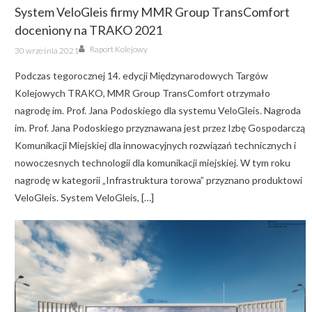
System VeloGleis firmy MMR Group TransComfort
doceniony na TRAKO 2021
Author
Posted
Raport Kolejowy
30 września 2021
on
Podczas tegorocznej 14. edycji Międzynarodowych Targów
Kolejowych TRAKO, MMR Group TransComfort otrzymało
nagrodę im. Prof. Jana Podoskiego dla systemu VeloGleis. Nagroda
im. Prof. Jana Podoskiego przyznawana jest przez Izbę Gospodarczą
Komunikacji Miejskiej dla innowacyjnych rozwiązań technicznych i
nowoczesnych technologii dla komunikacji miejskiej. W tym roku
nagrodę w kategorii „Infrastruktura torowa” przyznano produktowi
VeloGleis. System VeloGleis, […]