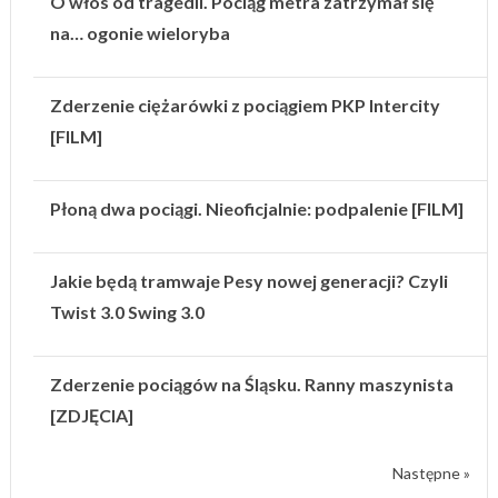
O włos od tragedii. Pociąg metra zatrzymał się
na… ogonie wieloryba
Zderzenie ciężarówki z pociągiem PKP Intercity
[FILM]
Płoną dwa pociągi. Nieoficjalnie: podpalenie [FILM]
Jakie będą tramwaje Pesy nowej generacji? Czyli
Twist 3.0 Swing 3.0
Zderzenie pociągów na Śląsku. Ranny maszynista
[ZDJĘCIA]
Następne »