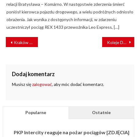
relacji Bratysława – Komárno. W następstwie zderzenia śmierć
poniósł kierowca pojazdu drogowego, a wielu podróżnych odniosło
obrażenia. Jak wynika z dostępnych informacji, w zdarzeniu
uczestniczył pociąg REX 1433 przewoźnika Leo Express, […]
NAWIGACJA
Kraków wzmocni komunikację miejską
Koleje Dolnośląskie przywracają kolejne połączenia
WPISU
Dodaj komentarz
Musisz się
zalogować
, aby móc dodać komentarz.
Popularne
Ostatnie
PKP Intercity reaguje na pożar pociągów [ZDJĘCIA]