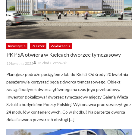
Inwestycje
Pasażer
Wydarzenia
PKP SA otwiera w Kielcach dworzec tymczasowy
Author
Posted
Michał Ciechowski
19 kwietnia 2022
on
Planujesz podróże pociągiem z lub do Kielc? Od środy 20 kwietnia
pasażerowie korzystać będą z dworca tymczasowego. Obiekt
zastąpi budynek dworca głównego na czas jego przebudowy.
Inwestor zlokalizował dworzec tymczasowy między Galerią Wieża
Sztuki a budynkiem Poczty Polskiej. Wykonawca prac stworzył go z
24 modułów kontenerowych. Co w środku? Na parterze dworca
zlokalizowano przestrzeń obsługi […]