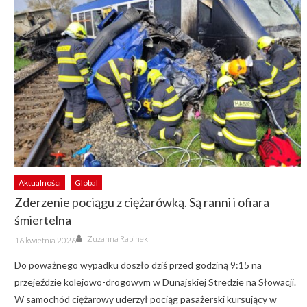
Aktualności
Global
Zderzenie pociągu z ciężarówką. Są ranni i ofiara
śmiertelna
Author
Posted
Zuzanna Rabinek
16 kwietnia 2026
on
Do poważnego wypadku doszło dziś przed godziną 9:15 na
przejeździe kolejowo-drogowym w Dunajskiej Stredzie na Słowacji.
W samochód ciężarowy uderzył pociąg pasażerski kursujący w