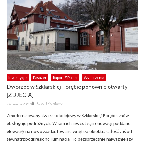
Inwestycje
Pasażer
Raport Z Polski
Wydarzenia
Dworzec w Szklarskiej Porębie ponownie otwarty
[ZDJĘCIA]
Author
Posted
Raport Kolejowy
24 marca 2021
on
Zmodernizowany dworzec kolejowy w Szklarskiej Porębie znów
obsługuje podróżnych. W ramach inwestycji renowacji poddano
elewację, na nowo zaadaptowano wnętrza obiektu, całość zaś od
zewnątrz podkreślono iluminacją. To bezsprzecznie najważniejszy