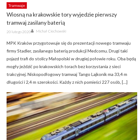
Tramwaje
Wiosną na krakowskie tory wyjedzie pierwszy
tramwaj zasilany baterią
Author
Posted
Michał Ciechowski
20 lutego 2020
on
MPK Kraków przygotowuje się do prezentacji nowego tramwaju
firmy Stadler, zasilanego baterią produkcji Medcomu. Drugi taki
pojazd trafi do stolicy Małopolski w drugiej połowie roku. Oba będą
mogły jeździć po krakowskich torach bez korzystania z sieci
trakcyjnej. Niskopodłogowy tramwaj Tango Lajkonik ma 33,4 m
długości i 2,4 m szerokości. Każdy z nich pomieści 227 osób, […]