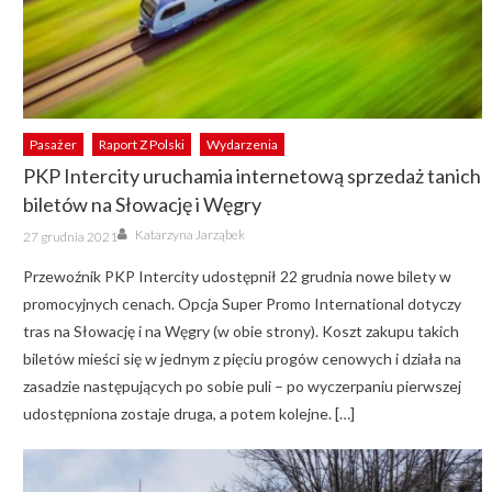
Pasażer
Raport Z Polski
Wydarzenia
PKP Intercity uruchamia internetową sprzedaż tanich
biletów na Słowację i Węgry
Author
Posted
Katarzyna Jarząbek
27 grudnia 2021
on
Przewoźnik PKP Intercity udostępnił 22 grudnia nowe bilety w
promocyjnych cenach. Opcja Super Promo International dotyczy
tras na Słowację i na Węgry (w obie strony). Koszt zakupu takich
biletów mieści się w jednym z pięciu progów cenowych i działa na
zasadzie następujących po sobie puli – po wyczerpaniu pierwszej
udostępniona zostaje druga, a potem kolejne. […]