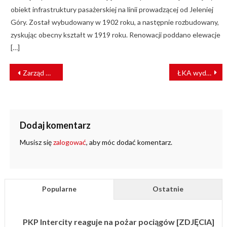
obiekt infrastruktury pasażerskiej na linii prowadzącej od Jeleniej
Góry. Został wybudowany w 1902 roku, a następnie rozbudowany,
zyskując obecny kształt w 1919 roku. Renowacji poddano elewacje
[…]
NAWIGACJA
Zarząd Unii Metropolii Polskich chce zmiany w obostrzeniach dot. komunikacji miejskiej [LIST]
ŁKA wydłuża zmiany w rozkładzie jazdy
WPISU
Dodaj komentarz
Musisz się
zalogować
, aby móc dodać komentarz.
Popularne
Ostatnie
PKP Intercity reaguje na pożar pociągów [ZDJĘCIA]