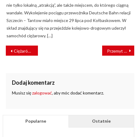
nie tylko lokalną „atrakcją”, ale także miejscem, do którego ciągną
wandale. Wykolejenie pociągu przewoźnika Deutsche Bahn relacji
Szczecin – Tantow miało miejsce 29 lipca pod Kołbaskowem. W
skład znajdujący się na przejeździe kolejowo-drogowym uderzył
samochód ciężarowy. […]
NAWIGACJA
Ciężarówka wjechała pod pociąg. Nie żyje jedna osoba
Przemyt papierosów w cysternie z żywicą udaremniony [FILM]
WPISU
Dodaj komentarz
Musisz się
zalogować
, aby móc dodać komentarz.
Popularne
Ostatnie