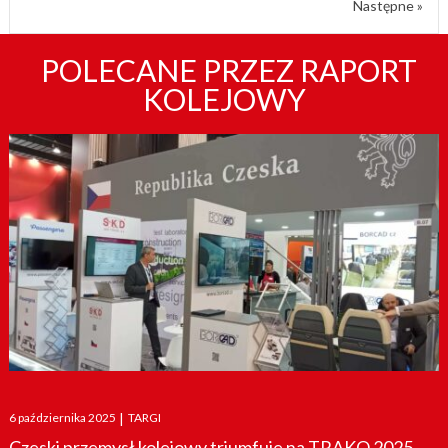
Następne »
POLECANE PRZEZ RAPORT
KOLEJOWY
Posted
6 października 2025
|
TARGI
on
Czeski przemysł kolejowy triumfuje na TRAKO 2025