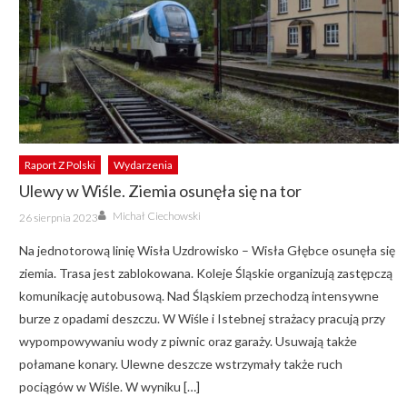
Raport Z Polski
Wydarzenia
Ulewy w Wiśle. Ziemia osunęła się na tor
Author
Posted
Michał Ciechowski
26 sierpnia 2023
on
Na jednotorową linię Wisła Uzdrowisko – Wisła Głębce osunęła się
ziemia. Trasa jest zablokowana. Koleje Śląskie organizują zastępczą
komunikację autobusową. Nad Śląskiem przechodzą intensywne
burze z opadami deszczu. W Wiśle i Istebnej strażacy pracują przy
wypompowywaniu wody z piwnic oraz garaży. Usuwają także
połamane konary. Ulewne deszcze wstrzymały także ruch
pociągów w Wiśle. W wyniku […]