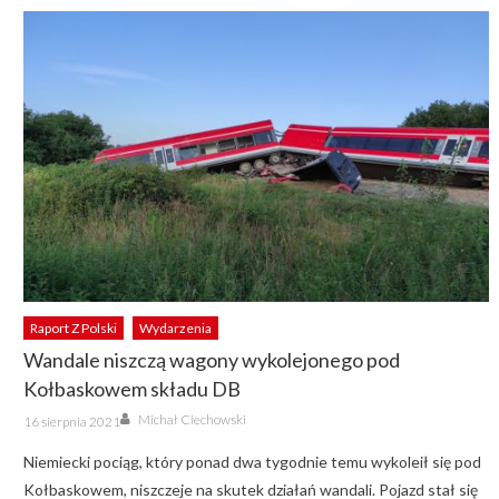
Raport Z Polski
Wydarzenia
Wandale niszczą wagony wykolejonego pod
Kołbaskowem składu DB
Author
Posted
Michał Ciechowski
16 sierpnia 2021
on
Niemiecki pociąg, który ponad dwa tygodnie temu wykoleił się pod
Kołbaskowem, niszczeje na skutek działań wandali. Pojazd stał się