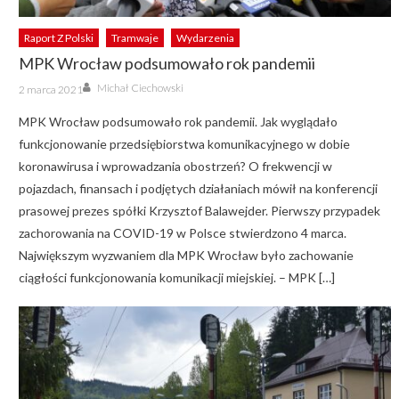
Raport Z Polski
Tramwaje
Wydarzenia
MPK Wrocław podsumowało rok pandemii
Author
Posted
Michał Ciechowski
2 marca 2021
on
MPK Wrocław podsumowało rok pandemii. Jak wyglądało
funkcjonowanie przedsiębiorstwa komunikacyjnego w dobie
koronawirusa i wprowadzania obostrzeń? O frekwencji w
pojazdach, finansach i podjętych działaniach mówił na konferencji
prasowej prezes spółki Krzysztof Balawejder. Pierwszy przypadek
zachorowania na COVID-19 w Polsce stwierdzono 4 marca.
Największym wyzwaniem dla MPK Wrocław było zachowanie
ciągłości funkcjonowania komunikacji miejskiej. – MPK […]