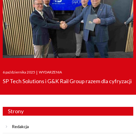
Posted
6 października 2025
|
WYDARZENIA
on
SP Tech Solutions i G&K Rail Group razem dla cyfryzacji
Strony
Redakcja