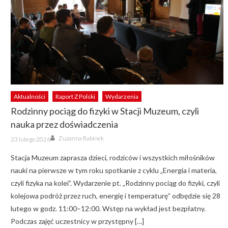
Aktualności
Raport Z Polski
Wydarzenia
Rodzinny pociąg do fizyki w Stacji Muzeum, czyli
nauka przez doświadczenia
Author
Posted
Zuzanna Rabinek
23 lutego 2026
on
Stacja Muzeum zaprasza dzieci, rodziców i wszystkich miłośników
nauki na pierwsze w tym roku spotkanie z cyklu „Energia i materia,
czyli fizyka na kolei”. Wydarzenie pt. „Rodzinny pociąg do fizyki, czyli
kolejowa podróż przez ruch, energię i temperaturę” odbędzie się 28
lutego w godz. 11:00–12:00. Wstęp na wykład jest bezpłatny.
Podczas zajęć uczestnicy w przystępny […]