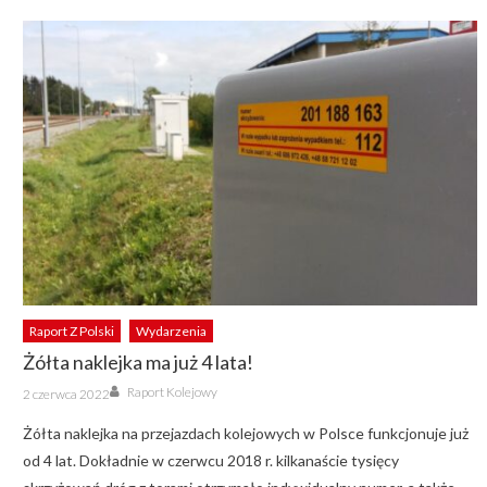
Raport Z Polski
Wydarzenia
Żółta naklejka ma już 4 lata!
Author
Posted
Raport Kolejowy
2 czerwca 2022
on
Żółta naklejka na przejazdach kolejowych w Polsce funkcjonuje już
od 4 lat. Dokładnie w czerwcu 2018 r. kilkanaście tysięcy