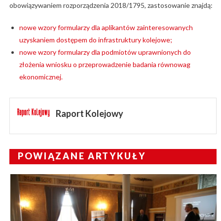
obowiązywaniem rozporządzenia 2018/1795, zastosowanie znajdą:
nowe wzory formularzy dla aplikantów zainteresowanych
uzyskaniem dostępem do infrastruktury kolejowe;
nowe wzory formularzy dla podmiotów uprawnionych do
złożenia wniosku o przeprowadzenie badania równowag
ekonomicznej.
Raport Kolejowy
POWIĄZANE ARTYKUŁY