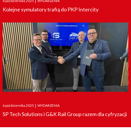
6 października 2025
|
WYDARZENIA
on
Kolejne symulatory trafią do PKP Intercity
Posted
6 października 2025
|
WYDARZENIA
on
SP Tech Solutions i G&K Rail Group razem dla cyfryzacji