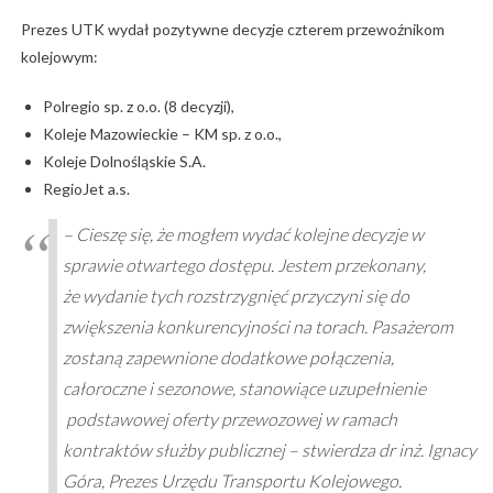
Prezes UTK wydał pozytywne decyzje czterem przewoźnikom
kolejowym:
Polregio sp. z o.o. (8 decyzji),
Koleje Mazowieckie – KM sp. z o.o.,
Koleje Dolnośląskie S.A.
RegioJet a.s.
– Cieszę się, że mogłem wydać kolejne decyzje w
sprawie otwartego dostępu. Jestem przekonany,
że wydanie tych rozstrzygnięć przyczyni się do
zwiększenia konkurencyjności na torach. Pasażerom
zostaną zapewnione dodatkowe połączenia,
całoroczne i sezonowe, stanowiące uzupełnienie
podstawowej oferty przewozowej w ramach
kontraktów służby publicznej – stwierdza dr inż. Ignacy
Góra, Prezes Urzędu Transportu Kolejowego.