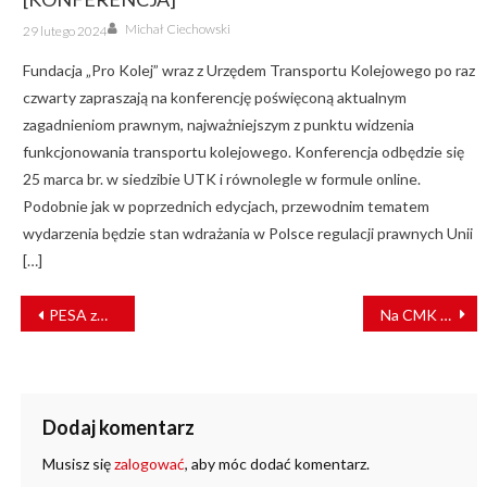
Author
Posted
Michał Ciechowski
29 lutego 2024
on
Fundacja „Pro Kolej” wraz z Urzędem Transportu Kolejowego po raz
czwarty zapraszają na konferencję poświęconą aktualnym
zagadnieniom prawnym, najważniejszym z punktu widzenia
funkcjonowania transportu kolejowego. Konferencja odbędzie się
25 marca br. w siedzibie UTK i równolegle w formule online.
Podobnie jak w poprzednich edycjach, przewodnim tematem
wydarzenia będzie stan wdrażania w Polsce regulacji prawnych Unii
[…]
NAWIGACJA
PESA zmodernizuje kolejne wagony dla PKP Intercity
Na CMK przebudują mosty, wiadukty i przepusty
WPISU
Dodaj komentarz
Musisz się
zalogować
, aby móc dodać komentarz.