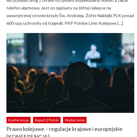
skrzyżowań dróg z torami otrzymało indywidualny numer, a także
telefon alarmowy. Jest on zapisany na żółtej nalepce na
wewnętrznej stronie krzyży Św. Andrzeja. Żółte Naklejki PLK ponad
600 razy uchroniły od tragedii. PKP Polskie Linie Kolejowe […]
Konferencja
Raport Z Polski
Wydarzenia
Prawo kolejowe – regulacje krajowe i europejskie
[KONFERENCJA]