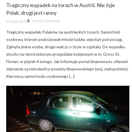
Tragiczny wypadek na torach w Austrii. Nie żyje
Polak, drugi jest ranny
Author
Posted
Michał Ciechowski
8 lutego 2022
on
Tragiczny wypadek Polaków na austriackich torach. Samochód
osobowy, którym podróżowali młodzi ludzie, wjechał pod pociąg.
Zginęła jedna osoba, druga walczy o życie w szpitalu. Do wypadku
doszło na niestrzeżonym przejeździe kolejowym w m. Gross St.
Florian, w piątek 4 lutego. Jak informuje portal limanowa.in, ofiarami
zdarzenia są mieszkańcy powiatu limanowskiego (woj. małopolskie).
Kierowca samochodu osobowego […]