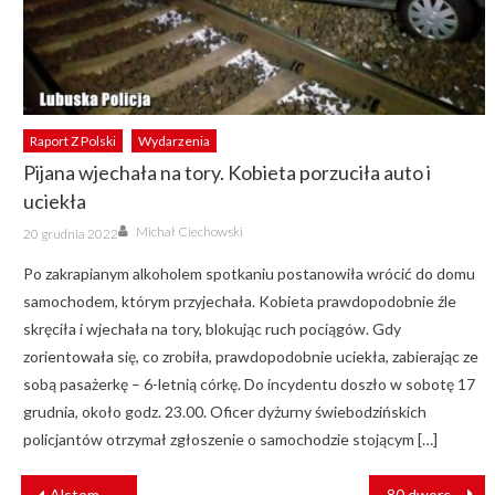
Raport Z Polski
Wydarzenia
Pijana wjechała na tory. Kobieta porzuciła auto i
uciekła
Author
Posted
Michał Ciechowski
20 grudnia 2022
on
Po zakrapianym alkoholem spotkaniu postanowiła wrócić do domu
samochodem, którym przyjechała. Kobieta prawdopodobnie źle
skręciła i wjechała na tory, blokując ruch pociągów. Gdy
zorientowała się, co zrobiła, prawdopodobnie uciekła, zabierając ze
sobą pasażerkę – 6-letnią córkę. Do incydentu doszło w sobotę 17
grudnia, około godz. 23.00. Oficer dyżurny świebodzińskich
policjantów otrzymał zgłoszenie o samochodzie stojącym […]
NAWIGACJA
Alstom podpisał kontrakt z portem lotniczym Dallas Fort Worth
80 dworców, stacji i przystanków kolejowych z urządzeniami SIP Dysten