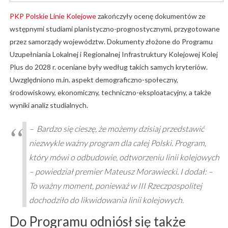
PKP Polskie Linie Kolejowe
zakończyły ocenę dokumentów ze
wstępnymi studiami planistyczno-prognostycznymi, przygotowane
przez samorządy województw. Dokumenty złożone do Programu
Uzupełniania Lokalnej i Regionalnej Infrastruktury Kolejowej Kolej
Plus do 2028 r. oceniane były według takich samych kryteriów.
Uwzględniono m.in. aspekt demograficzno-społeczny,
środowiskowy, ekonomiczny, techniczno-eksploatacyjny, a także
wyniki analiz studialnych.
– Bardzo się cieszę, że możemy dzisiaj przedstawić
niezwykle ważny program dla całej Polski. Program,
który mówi o odbudowie, odtworzeniu linii kolejowych
– powiedział premier Mateusz Morawiecki. I dodał: –
To ważny moment, ponieważ w III Rzeczpospolitej
dochodziło do likwidowania linii kolejowych.
Do Programu odniósł się także