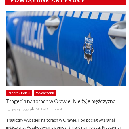
POWIĄZANE ARTYKUŁY
Raport Z Polski
Wydarzenia
Tragedia na torach w Oławie. Nie żyje mężczyzna
Author
Posted
Michał Ciechowski
10 stycznia 2025
on
Tragiczny wypadek na torach w Oławie. Pod pociąg wtargnął
mężczyzna. Poszkodowany poniósł śmierć na miejscu. Przyczyny i