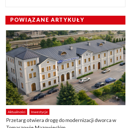
POWIĄZANE ARTYKUŁY
Aktualności
Inwestycje
Przetarg otwiera drogę do modernizacji dworca w
Tomaszowie Mazowieckim