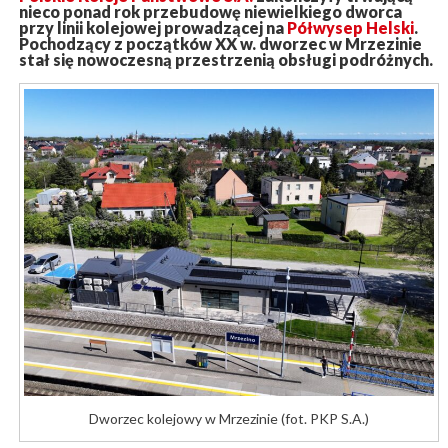
nieco ponad rok przebudowę niewielkiego dworca
przy linii kolejowej prowadzącej na
Półwysep Helski
.
Pochodzący z początków XX w. dworzec w Mrzezinie
stał się nowoczesną przestrzenią obsługi podróżnych.
Dworzec kolejowy w Mrzezinie (fot. PKP S.A.)