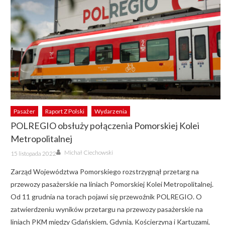
Pasażer
Raport Z Polski
Wydarzenia
POLREGIO obsłuży połączenia Pomorskiej Kolei
Metropolitalnej
Author
Posted
Michał Ciechowski
15 listopada 2022
on
Zarząd Województwa Pomorskiego rozstrzygnął przetarg na
przewozy pasażerskie na liniach Pomorskiej Kolei Metropolitalnej.
Od 11 grudnia na torach pojawi się przewoźnik POLREGIO. O
zatwierdzeniu wyników przetargu na przewozy pasażerskie na
liniach PKM między Gdańskiem, Gdynią, Kościerzyną i Kartuzami,