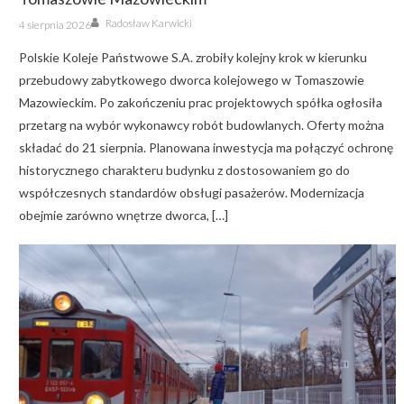
Author
Posted
Radosław Karwicki
4 sierpnia 2026
on
Polskie Koleje Państwowe S.A. zrobiły kolejny krok w kierunku
przebudowy zabytkowego dworca kolejowego w Tomaszowie
Mazowieckim. Po zakończeniu prac projektowych spółka ogłosiła
przetarg na wybór wykonawcy robót budowlanych. Oferty można
składać do 21 sierpnia. Planowana inwestycja ma połączyć ochronę
historycznego charakteru budynku z dostosowaniem go do
współczesnych standardów obsługi pasażerów. Modernizacja
obejmie zarówno wnętrze dworca, […]