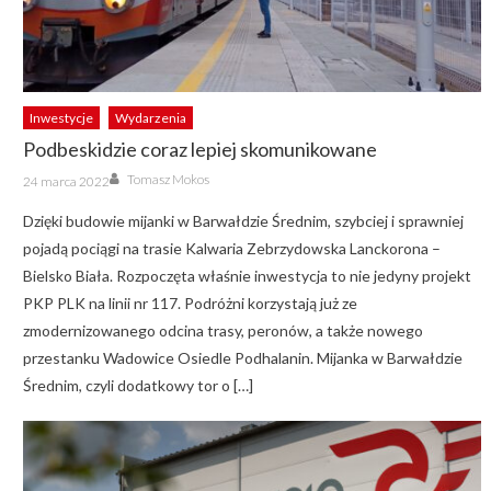
Inwestycje
Wydarzenia
Podbeskidzie coraz lepiej skomunikowane
Author
Posted
Tomasz Mokos
24 marca 2022
on
Dzięki budowie mijanki w Barwałdzie Średnim, szybciej i sprawniej
pojadą pociągi na trasie Kalwaria Zebrzydowska Lanckorona –
Bielsko Biała. Rozpoczęta właśnie inwestycja to nie jedyny projekt
PKP PLK na linii nr 117. Podróżni korzystają już ze
zmodernizowanego odcina trasy, peronów, a także nowego
przestanku Wadowice Osiedle Podhalanin. Mijanka w Barwałdzie
Średnim, czyli dodatkowy tor o […]