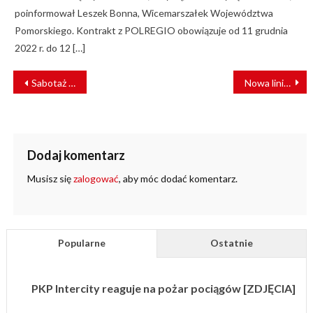
poinformował Leszek Bonna, Wicemarszałek Województwa
Pomorskiego. Kontrakt z POLREGIO obowiązuje od 11 grudnia
2022 r. do 12 […]
NAWIGACJA
Sabotaż na hiszpańskiej kolei
Nowa linia tramwajowa do lotniska Findel – rozwój transportu publicznego w Luksemburgu
WPISU
Dodaj komentarz
Musisz się
zalogować
, aby móc dodać komentarz.
Popularne
Ostatnie
PKP Intercity reaguje na pożar pociągów [ZDJĘCIA]