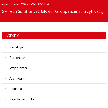
Posted
6 października 2025
|
WYDARZENIA
on
SP Tech Solutions i G&K Rail Group razem dla cyfryzacji
Strony
Redakcja
Patronaty
Współpraca
Archiwum
Reklama
Regulamin portalu