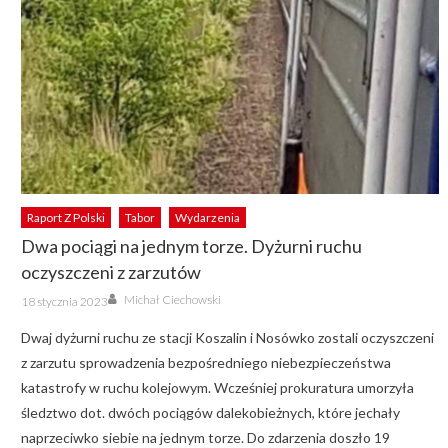
Raport Z Polski
Tabor
Wydarzenia
Dwa pociągi na jednym torze. Dyżurni ruchu
oczyszczeni z zarzutów
Author
Posted
Michał Ciechowski
18 stycznia 2023
on
Dwaj dyżurni ruchu ze stacji Koszalin i Nosówko zostali oczyszczeni
z zarzutu sprowadzenia bezpośredniego niebezpieczeństwa
katastrofy w ruchu kolejowym. Wcześniej prokuratura umorzyła
śledztwo dot. dwóch pociągów dalekobieżnych, które jechały
naprzeciwko siebie na jednym torze. Do zdarzenia doszło 19