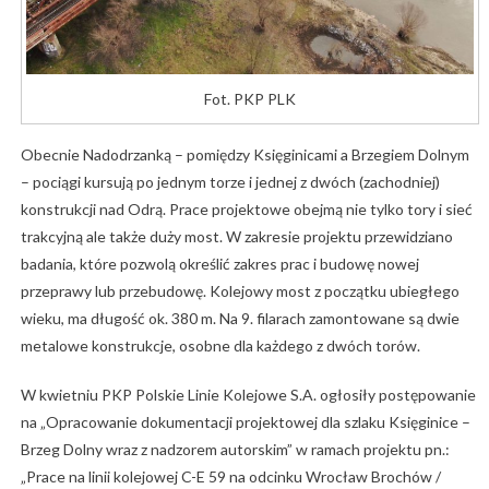
Fot. PKP PLK
Obecnie Nadodrzanką – pomiędzy Księginicami a Brzegiem Dolnym
– pociągi kursują po jednym torze i jednej z dwóch (zachodniej)
konstrukcji nad Odrą. Prace projektowe obejmą nie tylko tory i sieć
trakcyjną ale także duży most. W zakresie projektu przewidziano
badania, które pozwolą określić zakres prac i budowę nowej
przeprawy lub przebudowę. Kolejowy most z początku ubiegłego
wieku, ma długość ok. 380 m. Na 9. filarach zamontowane są dwie
metalowe konstrukcje, osobne dla każdego z dwóch torów.
W kwietniu PKP Polskie Linie Kolejowe S.A. ogłosiły postępowanie
na „Opracowanie dokumentacji projektowej dla szlaku Księginice –
Brzeg Dolny wraz z nadzorem autorskim” w ramach projektu pn.:
„Prace na linii kolejowej C-E 59 na odcinku Wrocław Brochów /