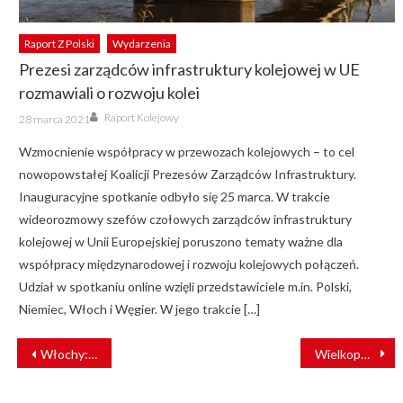
Raport Z Polski
Wydarzenia
Prezesi zarządców infrastruktury kolejowej w UE
rozmawiali o rozwoju kolei
Author
Posted
Raport Kolejowy
28 marca 2021
on
Wzmocnienie współpracy w przewozach kolejowych – to cel
nowopowstałej Koalicji Prezesów Zarządców Infrastruktury.
Inauguracyjne spotkanie odbyło się 25 marca. W trakcie
wideorozmowy szefów czołowych zarządców infrastruktury
kolejowej w Unii Europejskiej poruszono tematy ważne dla
współpracy międzynarodowej i rozwoju kolejowych połączeń.
Udział w spotkaniu online wzięli przedstawiciele m.in. Polski,
Niemiec, Włoch i Węgier. W jego trakcie […]
NAWIGACJA
Włochy: NAS skontrolowało pojazdy transportu publicznego pod kątem koronawirusa
Wielkopolska: samochód wjechał pod pociąg
WPISU