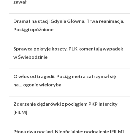
zawał
Dramat na stacji Gdynia Główna. Trwa reanimacja.
Pociągi opóźnione
Sprawca pokryje koszty. PLK komentują wypadek
w Świebodzinie
O włos od tragedii. Pociąg metra zatrzymał się
na… ogonie wieloryba
Zderzenie ciężarówki z pociągiem PKP Intercity
[FILM]
Płoną dwa pociągi. Nieoficjalnie: podpalenie [FILM]