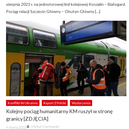
sierpnia 2021 r. na jednotorowej linii kolejowej Koszalin – Białogard.
Pociąg relacji Szczecin Główny – Olsztyn Główny […]
Konflikt W Ukrainie
Raport Z Polski
Wydarzenia
Kolejny pociąg humanitarny KM ruszył w stronę
granicy [ZDJĘCIA]
Author
Posted
Michał Ciechowski
4 marca 2022