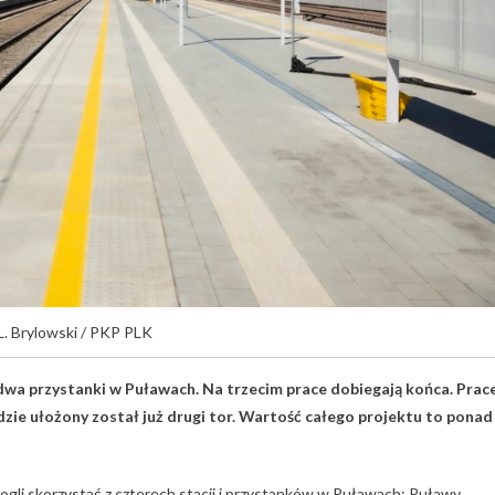
 L. Brylowski / PKP PLK
dwa przystanki w Puławach. Na trzecim prace dobiegają końca. Prac
gdzie ułożony został już drugi tor. Wartość całego projektu to ponad
gli skorzystać z czterech stacji i przystanków w Puławach: Puławy,