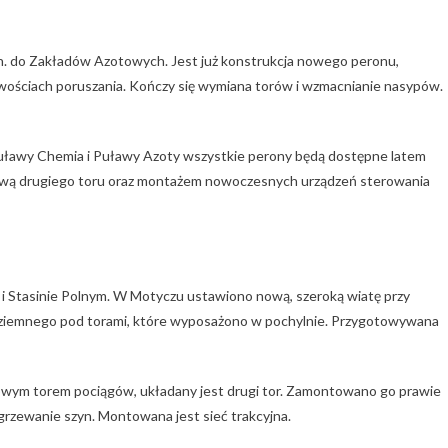
in. do Zakładów Azotowych. Jest już konstrukcja nowego peronu,
ościach poruszania. Kończy się wymiana torów i wzmacnianie nasypów.
Puławy Chemia i Puławy Azoty wszystkie perony będą dostępne latem
ową drugiego toru oraz montażem nowoczesnych urządzeń sterowania
 Stasinie Polnym. W Motyczu ustawiono nową, szeroką wiatę przy
podziemnego pod torami, które wyposażono w pochylnie. Przygotowywana
owym torem pociągów, układany jest drugi tor. Zamontowano go prawie
 zgrzewanie szyn. Montowana jest sieć trakcyjna.