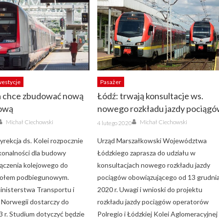
westycje
Pasażer
 chce zbudować nową
Łódź: trwają konsultacje ws.
jową
nowego rozkładu jazdy pociąg
Author
Author
Posted
Michał Ciechowski
Michał Ciechowski
4 lutego 2020
on
rekcja ds. Kolei rozpocznie
Urząd Marszałkowski Województwa
onalności dla budowy
Łódzkiego zaprasza do udziału w
ączenia kolejowego do
konsultacjach nowego rozkładu jazdy
kołem podbiegunowym.
pociągów obowiązującego od 13 grudni
inisterstwa Transportu i
2020 r. Uwagi i wnioski do projektu
 Norwegii dostarczy do
rozkładu jazdy pociągów operatorów
 r. Studium dotyczyć będzie
Polregio i Łódzkiej Kolei Aglomeracyjnej