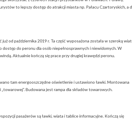
ystów to lepszy dostęp do atrakcji miasta np. Pałacu Czartoryskich, a d
już od października 2019 r. Ta część wyposażona została w szeroką wiat
e o dostęp do peronu dla osób niepełnosprawnych i niewidomych. W
windą. Aktualnie kończą się prace przy drugiej krawędzi peronu.
owano tam energooszczędne oświetlenie i ustawiono ławki. Montowana
ci „towarowej”. Budowana jest rampa dla składów towarowych.
pozycji pasażerów są ławki, wiata i tablice informacyjne. Kończą się