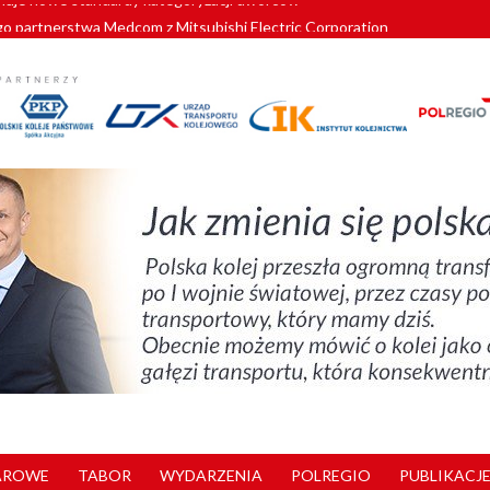
o partnerstwa Medcom z Mitsubishi Electric Corporation
tnerem „Lata na Dolnym Śląsku”. We Wrocławiu rusza weekend pełen reg
pomorskie znów szuka dostawcy nowych EZT
ach kolejowych w północnej Wielkopolsce. Łatwiejsze dojazdy do pracy i 
nuje nowe standardy kategoryzacji dworców
AROWE
TABOR
WYDARZENIA
POLREGIO
PUBLIKACJE