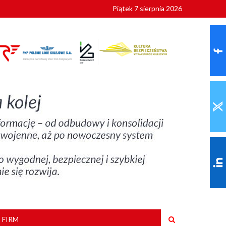
Piątek 7 sierpnia 2026
ionalnych
szkoły
 FIRM