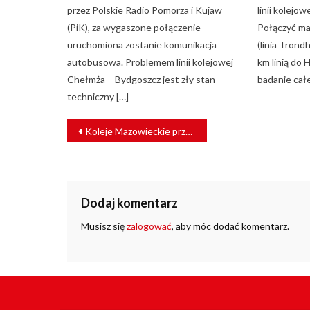
przez Polskie Radio Pomorza i Kujaw
linii kolejo
(PiK), za wygaszone połączenie
Połączyć ma
uruchomiona zostanie komunikacja
(linia Tron
autobusowa. Problemem linii kolejowej
km linią do
Chełmża – Bydgoszcz jest zły stan
badanie cał
techniczny […]
NAWIGACJA
Koleje Mazowieckie przywracają kolejne połączenia
WPISU
Dodaj komentarz
Musisz się
zalogować
, aby móc dodać komentarz.