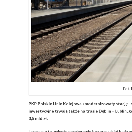
Fot.
PKP Polskie Linie Kolejowe zmodernizowały stację i 
inwestycyjne trwają także na trasie Dęblin – Lublin, 
3,5 mld zł.
Jeszcze w te wakacje pasażerowie bez przeszkód będą mo