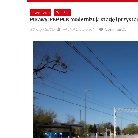
Inwestycje
Pasażer
Puławy: PKP PLK modernizują stację i przysta
Posted
Author
12 maja 2020
Michał Ciechowski
Comment(0)
on