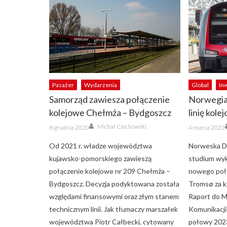
Pasażer
Wydarzenia
Global
In
Samorząd zawiesza połączenie
Norwegia
kolejowe Chełmża – Bydgoszcz
linię kole
Author
Posted
Posted
Michał Ciechowski
8 grudnia 2020
4 marca 2022
on
on
Od 2021 r. władze województwa
Norweska Dy
kujawsko-pomorskiego zawieszą
studium wyk
połączenie kolejowe nr 209 Chełmża –
nowego poł
Bydgoszcz. Decyzja podyktowana została
Tromsø za 
względami finansowymi oraz złym stanem
Raport do M
technicznym linii. Jak tłumaczy marszałek
Komunikacji
województwa Piotr Całbecki, cytowany
połowy 2023