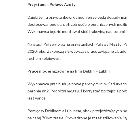
Przystanek Puławy Azoty
Dzięki temu przystankowi dogodniejsze będą dojazdy m.
dostosowanego dla potrzeb osób o ograniczonych możliw
Wykonawca będzie montował sieć trakcyjną nad torami.
Na stacji Puławy oraz na przystankach Puławy Miasto, 
2020 roku. Zakończą się wówczas prace związane z bud
ruchem kolejowym.
Prace modernizacyjne na linii Dęblin – Lublin
Wykonawca prac buduje nowe perony m.in. w Sadurkach i
peronie nr 2. Podróżni mogą już korzystać z przejścia 
jest winda.
Pomiędzy Dęblinem a Lublinem, obok przejeżdżających n
na całej 70 km trasie. Prowadzone jest też szlifowanie i