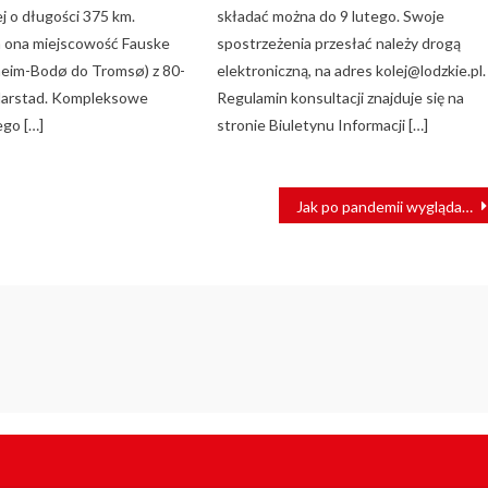
wej o długości 375 km.
składać można do 9 lutego. Swoje
 ona miejscowość Fauske
spostrzeżenia przesłać należy drogą
dheim-Bodø do Tromsø) z 80-
elektroniczną, na adres kolej@lodzkie.pl.
 Harstad. Kompleksowe
Regulamin konsultacji znajduje się na
ego […]
stronie Biuletynu Informacji […]
Jak po pandemii wyglądać będzie nowa norma podróży koleją? [Webinar]